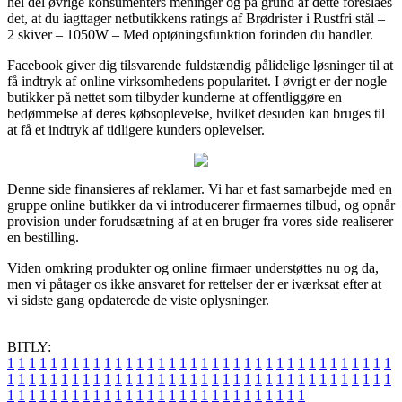
hel del øvrige konsumenters meninger og på grund af dette foreslåes
det, at du iagttager netbutikkens ratings af Brødrister i Rustfri stål –
2 skiver – 1050W – Med optøningsfunktion forinden du handler.
Facebook giver dig tilsvarende fuldstændig pålidelige løsninger til at
få indtryk af online virksomhedens popularitet. I øvrigt er der nogle
butikker på nettet som tilbyder kunderne at offentliggøre en
bedømmelse af deres købsoplevelse, hvilket desuden kan bruges til
at få et indtryk af tidligere kunders oplevelser.
Denne side finansieres af reklamer. Vi har et fast samarbejde med en
gruppe online butikker da vi introducerer firmaernes tilbud, og opnår
provision under forudsætning af at en bruger fra vores side realiserer
en bestilling.
Viden omkring produkter og online firmaer understøttes nu og da,
men vi påtager os ikke ansvaret for rettelser der er iværksat efter at
vi sidste gang opdaterede de viste oplysninger.
BITLY:
1
1
1
1
1
1
1
1
1
1
1
1
1
1
1
1
1
1
1
1
1
1
1
1
1
1
1
1
1
1
1
1
1
1
1
1
1
1
1
1
1
1
1
1
1
1
1
1
1
1
1
1
1
1
1
1
1
1
1
1
1
1
1
1
1
1
1
1
1
1
1
1
1
1
1
1
1
1
1
1
1
1
1
1
1
1
1
1
1
1
1
1
1
1
1
1
1
1
1
1