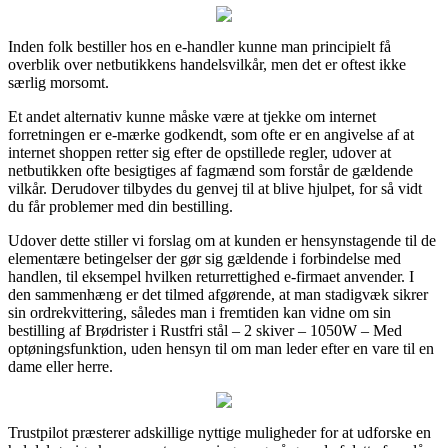
Inden folk bestiller hos en e-handler kunne man principielt få
overblik over netbutikkens handelsvilkår, men det er oftest ikke
særlig morsomt.
Et andet alternativ kunne måske være at tjekke om internet
forretningen er e-mærke godkendt, som ofte er en angivelse af at
internet shoppen retter sig efter de opstillede regler, udover at
netbutikken ofte besigtiges af fagmænd som forstår de gældende
vilkår. Derudover tilbydes du genvej til at blive hjulpet, for så vidt
du får problemer med din bestilling.
Udover dette stiller vi forslag om at kunden er hensynstagende til de
elementære betingelser der gør sig gældende i forbindelse med
handlen, til eksempel hvilken returrettighed e-firmaet anvender. I
den sammenhæng er det tilmed afgørende, at man stadigvæk sikrer
sin ordrekvittering, således man i fremtiden kan vidne om sin
bestilling af Brødrister i Rustfri stål – 2 skiver – 1050W – Med
optøningsfunktion, uden hensyn til om man leder efter en vare til en
dame eller herre.
Trustpilot præsterer adskillige nyttige muligheder for at udforske en