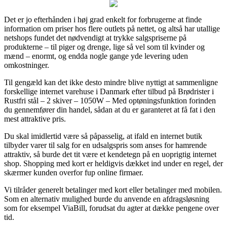
Det er jo efterhånden i høj grad enkelt for forbrugerne at finde
information om priser hos flere outlets på nettet, og altså har utallige
netshops fundet det nødvendigt at trykke salgspriserne på
produkterne – til piger og drenge, lige så vel som til kvinder og
mænd – enormt, og endda nogle gange yde levering uden
omkostninger.
Til gengæld kan det ikke desto mindre blive nyttigt at sammenligne
forskellige internet varehuse i Danmark efter tilbud på Brødrister i
Rustfri stål – 2 skiver – 1050W – Med optøningsfunktion forinden
du gennemfører din handel, sådan at du er garanteret at få fat i den
mest attraktive pris.
Du skal imidlertid være så påpasselig, at ifald en internet butik
tilbyder varer til salg for en udsalgspris som anses for hamrende
attraktiv, så burde det tit være et kendetegn på en uoprigtig internet
shop. Shopping med kort er heldigvis dækket ind under en regel, der
skærmer kunden overfor fup online firmaer.
Vi tilråder generelt betalinger med kort eller betalinger med mobilen.
Som en alternativ mulighed burde du anvende en afdragsløsning
som for eksempel ViaBill, forudsat du agter at dække pengene over
tid.