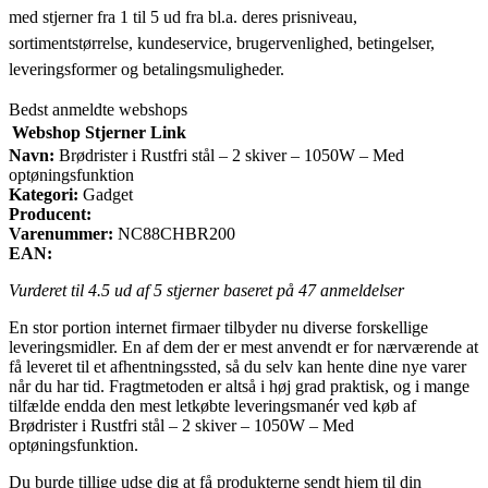
med stjerner fra 1 til 5 ud fra bl.a. deres prisniveau,
sortimentstørrelse, kundeservice, brugervenlighed, betingelser,
leveringsformer og betalingsmuligheder.
Bedst anmeldte webshops
Webshop
Stjerner
Link
Navn:
Brødrister i Rustfri stål – 2 skiver – 1050W – Med
optøningsfunktion
Kategori:
Gadget
Producent:
Varenummer:
NC88CHBR200
EAN:
Vurderet til
4.5
ud af 5 stjerner baseret på
47
anmeldelser
En stor portion internet firmaer tilbyder nu diverse forskellige
leveringsmidler. En af dem der er mest anvendt er for nærværende at
få leveret til et afhentningssted, så du selv kan hente dine nye varer
når du har tid. Fragtmetoden er altså i høj grad praktisk, og i mange
tilfælde endda den mest letkøbte leveringsmanér ved køb af
Brødrister i Rustfri stål – 2 skiver – 1050W – Med
optøningsfunktion.
Du burde tillige udse dig at få produkterne sendt hjem til din