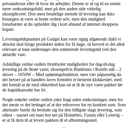
privatadresse eller til hvor du arbejder. Denne er af og til en smule
mere omkostningsfuld, men på den anden side virkelig
ukompliceret. Den mest betalelige metode til levering kan ikke
benægtes at være at hente ordren selv, men den mulighed
forudsætter at du opholder dig i kort afstand af internet shoppens
bopæl.
Leveringstidspunktet på Gadget kan være rigtig afgørende ifald vi
absolut skal bruge produktet inden for få dage, så herved er det altså
relevant at man undersøger den estimerede leveringstid ved den
aktuelle vare.
Adskillige online outlets frembyder muligheden for dag-til-dag
levering på de fleste varer, eksempelvis Brødrister i Rustfri stål – 2
skiver – 1050W – Med optøningsfunktion, men vær påpasselig da
det beroer på at handlen laves forinden et bestemt klokkeslæt, med
det formål at de med sikkerhed kan nå at få de nye varer pakket før
de logistikansatte har fri.
Nogle enkelte online outlets yder fragt uden omkostninger, men for
det meste er det betinget af at der erhverves for en konkret sum. Som
alternativ burde du beslutte sig for den billigste slags levering, som
oftest – uanset om man bor tæt på Holstebro, Farum eller Lemvig –
er at få dem til at levere pakken til et afhentningssted.