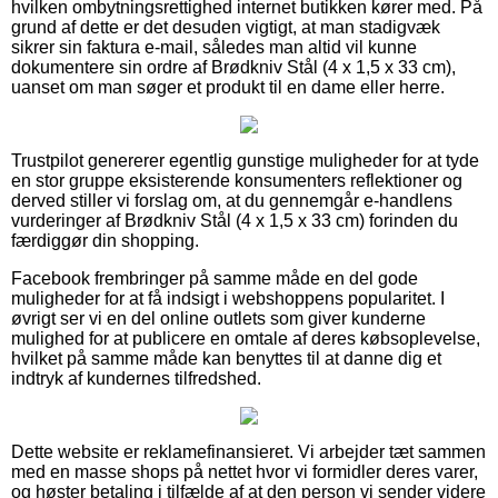
hvilken ombytningsrettighed internet butikken kører med. På
grund af dette er det desuden vigtigt, at man stadigvæk
sikrer sin faktura e-mail, således man altid vil kunne
dokumentere sin ordre af Brødkniv Stål (4 x 1,5 x 33 cm),
uanset om man søger et produkt til en dame eller herre.
Trustpilot genererer egentlig gunstige muligheder for at tyde
en stor gruppe eksisterende konsumenters reflektioner og
derved stiller vi forslag om, at du gennemgår e-handlens
vurderinger af Brødkniv Stål (4 x 1,5 x 33 cm) forinden du
færdiggør din shopping.
Facebook frembringer på samme måde en del gode
muligheder for at få indsigt i webshoppens popularitet. I
øvrigt ser vi en del online outlets som giver kunderne
mulighed for at publicere en omtale af deres købsoplevelse,
hvilket på samme måde kan benyttes til at danne dig et
indtryk af kundernes tilfredshed.
Dette website er reklamefinansieret. Vi arbejder tæt sammen
med en masse shops på nettet hvor vi formidler deres varer,
og høster betaling i tilfælde af at den person vi sender videre