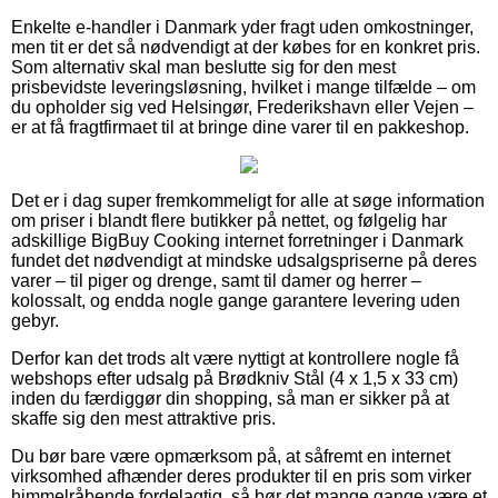
Enkelte e-handler i Danmark yder fragt uden omkostninger,
men tit er det så nødvendigt at der købes for en konkret pris.
Som alternativ skal man beslutte sig for den mest
prisbevidste leveringsløsning, hvilket i mange tilfælde – om
du opholder sig ved Helsingør, Frederikshavn eller Vejen –
er at få fragtfirmaet til at bringe dine varer til en pakkeshop.
Det er i dag super fremkommeligt for alle at søge information
om priser i blandt flere butikker på nettet, og følgelig har
adskillige BigBuy Cooking internet forretninger i Danmark
fundet det nødvendigt at mindske udsalgspriserne på deres
varer – til piger og drenge, samt til damer og herrer –
kolossalt, og endda nogle gange garantere levering uden
gebyr.
Derfor kan det trods alt være nyttigt at kontrollere nogle få
webshops efter udsalg på Brødkniv Stål (4 x 1,5 x 33 cm)
inden du færdiggør din shopping, så man er sikker på at
skaffe sig den mest attraktive pris.
Du bør bare være opmærksom på, at såfremt en internet
virksomhed afhænder deres produkter til en pris som virker
himmelråbende fordelagtig, så bør det mange gange være et