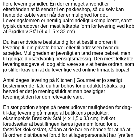
flere leveringsmidler. En der er meget anvendt er
efterhånden at få sendt til en pakkeshop, så du selv kan
hente de købte varer når der er mulighed for det.
Leveringsformen er nemlig ualmindeligt ukompliceret, samt
typisk derudover den mest letkøbte form for levering ved køb
af Brødkniv Stål (4 x 1,5 x 33 cm).
Du kan endvidere beslutte dig for at bestille ordren til
levering til din private bopæl eller til adressen hvor du
arbejder. Muligheden er jævnligt en tand mere pebret, men
til gengæld usædvanlig hensigtsmæssig. Den mest letkøbte
leveringsudgave vil dog altid være selv at hente ordren, som
jo stiller krav om at du lever lige ved online firmaets bopæl.
Antal dages levering på Kitchen | Gourmet er jo særligt
bestemmende ifald du har behov for produktet straks, og
herved er det jo meningsfuldt at man besigtiger
leveringstiden for den relevante vare.
En stor portion shops på nettet udlover muligheden for dag-
til-dag levering på mange af butikkens produkter,
eksempelvis Brødkniv Stål (4 x 1,5 x 33 cm), hvilket
forudsætter at bestillingen køres igennem forud for et
fastslået klokkeslæt, sådan at de har en chance for at nå at
få ordren distribueret forud for at lagerpersonalet har fyraften.