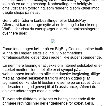
tegn på en uærlig netshop. Kortbetalinger er heldigvis
omsluttet af en forordning, som redder dig som køber imod
uægte shops på nettet.
Generelt tilråder vi kortbestillinger eller MobilePay.
Alternativt kan du drage nytte af en løsning fra for eksempel
ViaBill, forudsat du efterspørger at dække omkostningerne
over flere uger.
Forud for at nogen køber på en BigBuy Cooking online butik
kunne de i reglen sætte sig ind i virksomhedens
forretningsaftale, det er dog i reglen ikke super spændende.
En nemmere løsning er at tjekke om internet selskabet er e-
mærket medlem, fordi det ofte er et sympol på at
webshoppen forstår den officielle danske lovgivning, tillige
med at internet selskabet fra tid til anden kigges til af
fagmænd der kender til bestemmelserne på området. Dette
er desuden en god genvej til at få assistance, såfremt du
oplever udfordringer med din ordre.
Tilsvarende tilråder vi at køber er hensynstagende til de
primære retningslinjer der er gældende for købet, f.eks.