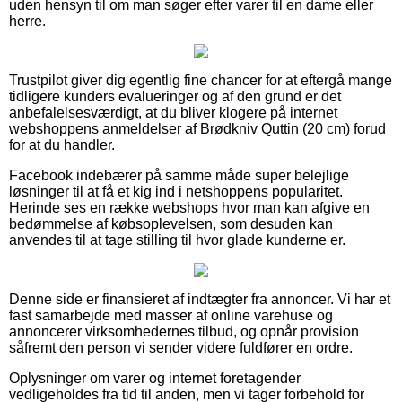
uden hensyn til om man søger efter varer til en dame eller
herre.
Trustpilot giver dig egentlig fine chancer for at eftergå mange
tidligere kunders evalueringer og af den grund er det
anbefalelsesværdigt, at du bliver klogere på internet
webshoppens anmeldelser af Brødkniv Quttin (20 cm) forud
for at du handler.
Facebook indebærer på samme måde super belejlige
løsninger til at få et kig ind i netshoppens popularitet.
Herinde ses en række webshops hvor man kan afgive en
bedømmelse af købsoplevelsen, som desuden kan
anvendes til at tage stilling til hvor glade kunderne er.
Denne side er finansieret af indtægter fra annoncer. Vi har et
fast samarbejde med masser af online varehuse og
annoncerer virksomhedernes tilbud, og opnår provision
såfremt den person vi sender videre fuldfører en ordre.
Oplysninger om varer og internet foretagender
vedligeholdes fra tid til anden, men vi tager forbehold for