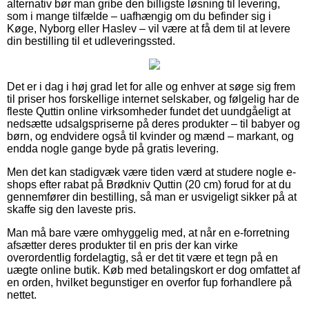
alternativ bør man gribe den billigste løsning til levering,
som i mange tilfælde – uafhængig om du befinder sig i
Køge, Nyborg eller Haslev – vil være at få dem til at levere
din bestilling til et udleveringssted.
Det er i dag i høj grad let for alle og enhver at søge sig frem
til priser hos forskellige internet selskaber, og følgelig har de
fleste Quttin online virksomheder fundet det uundgåeligt at
nedsætte udsalgspriserne på deres produkter – til babyer og
børn, og endvidere også til kvinder og mænd – markant, og
endda nogle gange byde på gratis levering.
Men det kan stadigvæk være tiden værd at studere nogle e-
shops efter rabat på Brødkniv Quttin (20 cm) forud for at du
gennemfører din bestilling, så man er usvigeligt sikker på at
skaffe sig den laveste pris.
Man må bare være omhyggelig med, at når en e-forretning
afsætter deres produkter til en pris der kan virke
overordentlig fordelagtig, så er det tit være et tegn på en
uægte online butik. Køb med betalingskort er dog omfattet af
en orden, hvilket begunstiger en overfor fup forhandlere på
nettet.