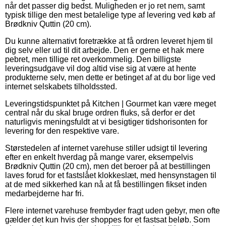
når det passer dig bedst. Muligheden er jo ret nem, samt
typisk tillige den mest betalelige type af levering ved køb af
Brødkniv Quttin (20 cm).
Du kunne alternativt foretrække at få ordren leveret hjem til
dig selv eller ud til dit arbejde. Den er gerne et hak mere
pebret, men tillige ret overkommelig. Den billigste
leveringsudgave vil dog altid vise sig at være at hente
produkterne selv, men dette er betinget af at du bor lige ved
internet selskabets tilholdssted.
Leveringstidspunktet på Kitchen | Gourmet kan være meget
central når du skal bruge ordren fluks, så derfor er det
naturligvis meningsfuldt at vi besigtiger tidshorisonten for
levering for den respektive vare.
Størstedelen af internet varehuse stiller udsigt til levering
efter en enkelt hverdag på mange varer, eksempelvis
Brødkniv Quttin (20 cm), men det beroer på at bestillingen
laves forud for et fastslået klokkeslæt, med hensynstagen til
at de med sikkerhed kan nå at få bestillingen fikset inden
medarbejderne har fri.
Flere internet varehuse frembyder fragt uden gebyr, men ofte
gælder det kun hvis der shoppes for et fastsat beløb. Som