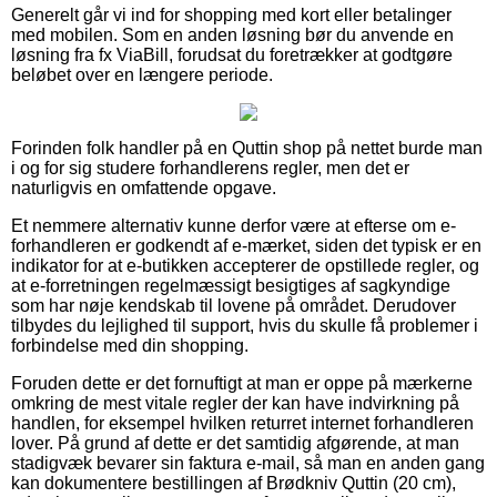
Generelt går vi ind for shopping med kort eller betalinger
med mobilen. Som en anden løsning bør du anvende en
løsning fra fx ViaBill, forudsat du foretrækker at godtgøre
beløbet over en længere periode.
Forinden folk handler på en Quttin shop på nettet burde man
i og for sig studere forhandlerens regler, men det er
naturligvis en omfattende opgave.
Et nemmere alternativ kunne derfor være at efterse om e-
forhandleren er godkendt af e-mærket, siden det typisk er en
indikator for at e-butikken accepterer de opstillede regler, og
at e-forretningen regelmæssigt besigtiges af sagkyndige
som har nøje kendskab til lovene på området. Derudover
tilbydes du lejlighed til support, hvis du skulle få problemer i
forbindelse med din shopping.
Foruden dette er det fornuftigt at man er oppe på mærkerne
omkring de mest vitale regler der kan have indvirkning på
handlen, for eksempel hvilken returret internet forhandleren
lover. På grund af dette er det samtidig afgørende, at man
stadigvæk bevarer sin faktura e-mail, så man en anden gang
kan dokumentere bestillingen af Brødkniv Quttin (20 cm),