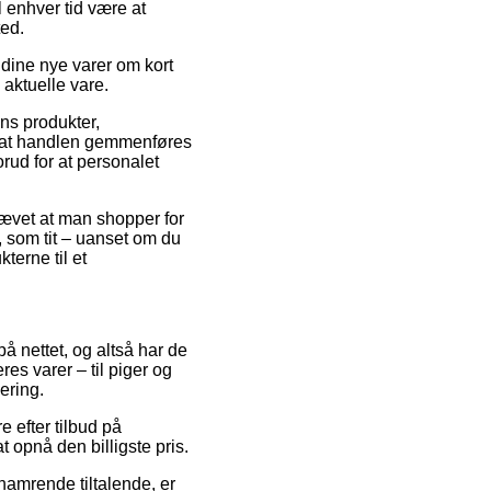
il enhver tid være at
ted.
 dine nye varer om kort
 aktuelle vare.
ens produkter,
 at handlen gemmenføres
orud for at personalet
rævet at man shopper for
 som tit – uanset om du
terne til et
på nettet, og altså har de
es varer – til piger og
ering.
e efter tilbud på
t opnå den billigste pris.
hamrende tiltalende, er