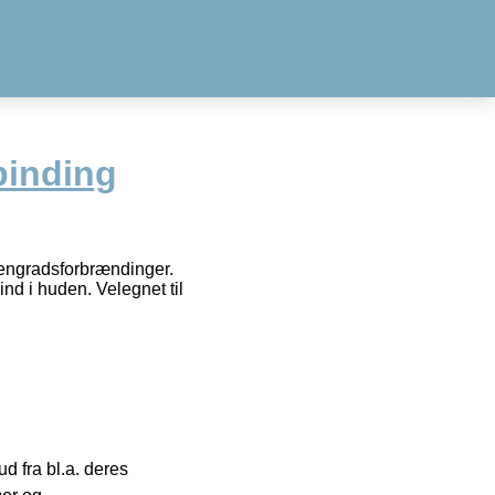
binding
dengradsforbrændinger.
nd i huden. Velegnet til
 fra bl.a. deres