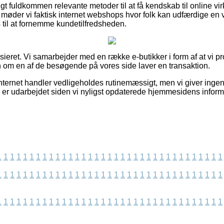
igt fuldkommen relevante metoder til at få kendskab til online 
 møder vi faktisk internet webshops hvor folk kan udfærdige en 
til at fornemme kundetilfredsheden.
ieret. Vi samarbejder med en række e-butikker i form af at vi p
om en af de besøgende på vores side laver en transaktion.
nternet handler vedligeholdes rutinemæssigt, men vi giver ingen
s er udarbejdet siden vi nyligst opdaterede hjemmesidens inform
1
1
1
1
1
1
1
1
1
1
1
1
1
1
1
1
1
1
1
1
1
1
1
1
1
1
1
1
1
1
1
1
1
1
1
1
1
1
1
1
1
1
1
1
1
1
1
1
1
1
1
1
1
1
1
1
1
1
1
1
1
1
1
1
1
1
1
1
1
1
1
1
1
1
1
1
1
1
1
1
1
1
1
1
1
1
1
1
1
1
1
1
1
1
1
1
1
1
1
1
1
1
1
1
1