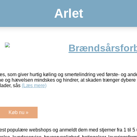
Arlet
Brændsårsfor
s, som giver hurtig køling og smertelindring ved første- og an
ne og hævelsen mindskes og hindrer, at skaden trænger dybere i
flader, sås
(Læs mere)
Køb nu »
t populære webshops og anmeldt dem med stjerner fra 1 til 5 ud