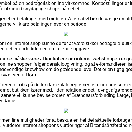
mbol på en bedragerisk online virksomhed. Kortbestillinger er im
 folk imod snydagtige shops på nettet.
nger eller betalinger med mobilen. Alternativt bør du vælge en afd
du gerne vil klare betalingen over en periode.
r i en internet shop kunne de for at være sikker betragte e-buti
men det er undertiden en omfattende opgave.
unne måske være at kontrollere om internet webshoppen er go
t online shoppen følger dansk lovgivning, og at e-forhandleren jæv
nødvendige knowhow om de gældende love. Det er en rigtig god 
besvær ved dit køb.
 køberen er obs på de fundamentale reglementer i forbindelse me
ernet butikken kører med. I den relation er det i øvrigt afgøren
an senere vil kunne bevise ordren af Brændsårsforbinding Large, 
ler dame.
ommen fine muligheder for at beskue en hel del aktuelle forbruge
 du vurderer internet shoppens vurderinger af Brændsårsforbinding