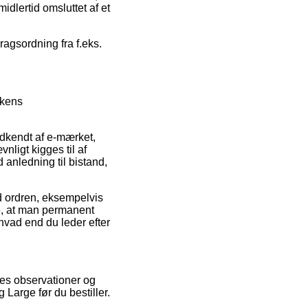
idlertid omsluttet af et
ragsordning fra f.eks.
kkens
dkendt af e-mærket,
nligt kigges til af
anledning til bistand,
d ordren, eksempelvis
de, at man permanent
hvad end du leder efter
res observationer og
 Large før du bestiller.