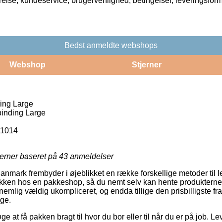
rrelse, kundeservice, brugervenlighed, betingelser, leveringsfor
Bedst anmeldte webshops
Webshop
Stjerner
ing Large
inding Large
1014
jerner baseret på
43
anmeldelser
nmark frembyder i øjeblikket en række forskellige metoder til le
 pakken hos en pakkeshop, så du nemt selv kan hente produkterne 
emlig vældig ukompliceret, og endda tillige den prisbilligste f
ge.
ge at få pakken bragt til hvor du bor eller til når du er på job. L