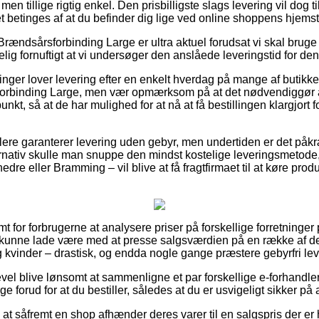
 men tillige rigtig enkel. Den prisbilligste slags levering vil dog t
t betinges af at du befinder dig lige ved online shoppens hjems
Brændsårsforbinding Large er ultra aktuel forudsat vi skal bruge
elig fornuftigt at vi undersøger den anslåede leveringstid for den
ninger lover levering efter en enkelt hverdag på mange af butikk
orbinding Large, men vær opmærksom på at det nødvendiggør
unkt, så at de har mulighed for at nå at få bestillingen klargjort f
dlere garanterer levering uden gebyr, men undertiden er det påk
rnativ skulle man snuppe den mindst kostelige leveringsmetode,
re eller Bramming – vil blive at få fragtfirmaet til at køre produk
t for forbrugerne at analysere priser på forskellige forretninger 
e kunne lade være med at presse salgsværdien på en række af der
 kvinder – drastisk, og endda nogle gange præstere gebyrfri lev
evel blive lønsomt at sammenligne et par forskellige e-forhandler
forud for at du bestiller, således at du er usvigeligt sikker på a
at såfremt en shop afhænder deres varer til en salgspris der er 