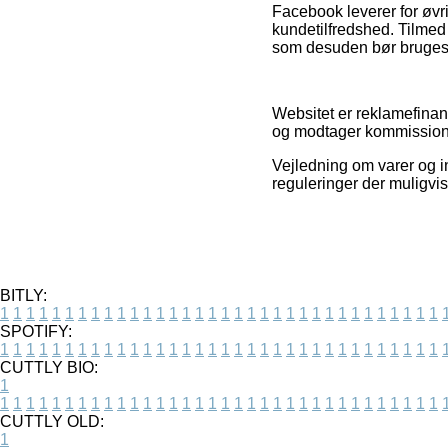
Facebook leverer for øvr
kundetilfredshed. Tilmed
som desuden bør bruges 
Websitet er reklamefinans
og modtager kommission 
Vejledning om varer og i
reguleringer der muligvi
BITLY:
1
1
1
1
1
1
1
1
1
1
1
1
1
1
1
1
1
1
1
1
1
1
1
1
1
1
1
1
1
1
1
1
1
1
SPOTIFY:
1
1
1
1
1
1
1
1
1
1
1
1
1
1
1
1
1
1
1
1
1
1
1
1
1
1
1
1
1
1
1
1
1
1
CUTTLY BIO:
1
1
1
1
1
1
1
1
1
1
1
1
1
1
1
1
1
1
1
1
1
1
1
1
1
1
1
1
1
1
1
1
1
1
1
CUTTLY OLD:
1