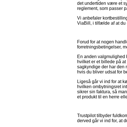
det undertiden være et sy
reglement, som passer på
Vi anbefaler kortbestilli
ViaBill, i tilfælde af at 
Forud for at nogen handle
forretningsbetingelser, 
En anden valgmulighed k
hvilket er et billede på a
sagkyndige der har den 
hvis du bliver udsat for 
Ligeså går vi ind for at
hvilken ombytningsret int
sikrer sin faktura, så m
et produkt til en herre el
Trustpilot tilbyder fuldk
derved går vi ind for, at