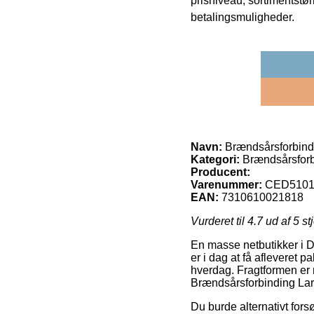
prisniveau, sortimentstø
betalingsmuligheder.
Navn:
Brændsårsforbind
Kategori:
Brændsårsforb
Producent:
Varenummer:
CED5101
EAN:
7310610021818
Vurderet til
4.7
ud af 5 st
En masse netbutikker i Da
er i dag at få afleveret
hverdag. Fragtformen er n
Brændsårsforbinding Lar
Du burde alternativt forsø