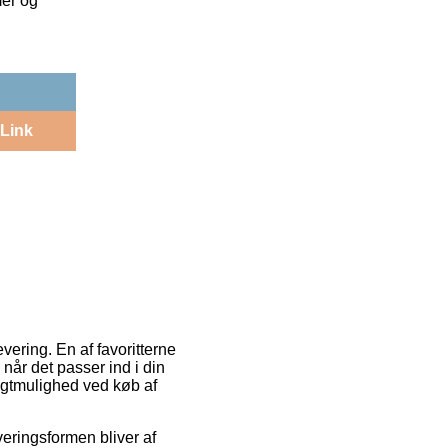
mer og
Link
vering. En af favoritterne
når det passer ind i din
ragtmulighed ved køb af
everingsformen bliver af