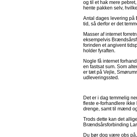
og til et hak mere pebret,
hente pakken selv, hvilke
Antal dages levering på 
tid, så derfor er det temm
Masser af internet forret
eksempelvis Brændsårsf
forinden et angivent tidsp
holder fyraften.
Nogle få internet forhan
en fastsat sum. Som alte
er tæt på Vejle, Smørumned
udleveringssted.
Det er i dag temmelig nem
fleste e-forhandlere ikk
drenge, samt til mænd og
Trods dette kan det allig
Brændsårsforbinding Large 
Du bør dog være obs på, 