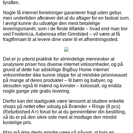
fyraften.
Nogle få internet forretninger garanterer fragt uden gebyr,
men undertiden afkræver det at du aftager for en fastsat sum.
I øvrigt kunne du udvælge den mest betalelige
leveringsmanér, som i de fleste tilfælde – hvad end man bor
ved Fredericia, Aabenraa eller Grindsted – vil være at få
fragtfirmaet til at levere dine varer til et afhentningssted.
Det er jo yderst praktisk for almindelige mennesker at
analysere priser hos diverse internet virksomheder, og på
grund af dette har adskillige BigBuy Home internet
virksomheder ikke kunne slippe for at mindske prisniveauet
på mange af deres produkter – til børn og babyer, og
desuden også til mænd og kvinder – kolossalt, og endda
nogle gange yde gratis levering.
Derfor kan det stadigvæk være lønsomt at studere enkelte
shops på nettet efter udsalg på Brænder + Ringe (8 pcs)
(Refurbished A+) forud for at du gennemfører din bestilling,
så du er på den sikre side med at modtage den mindst
kostelige pris.
Man må ikke desto mindre være så påvagt, at hvis en