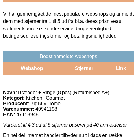
Vi har gennemgået de mest populære webshops og anmeldt
dem med stjerner fra 1 til 5 ud fra bl.a. deres prisniveau,
sortimentstørrelse, kundeservice, brugervenlighed,
betingelser, leveringsformer og betalingsmuligheder.
Bedst anmeldte webshops
Webshop
Stjerner
Link
Navn:
Brænder + Ringe (8 pcs) (Refurbished A+)
Kategori:
Kitchen | Gourmet
Producent:
BigBuy Home
Varenummer:
40941198
EAN:
47158948
Vurderet til
4.3
ud af 5 stjerner baseret på
40
anmeldelser
En hel del internet handler tilbyder nu til dags en række