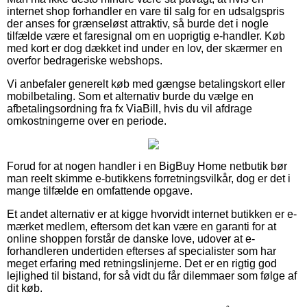
internet shop forhandler en vare til salg for en udsalgspris
der anses for grænseløst attraktiv, så burde det i nogle
tilfælde være et faresignal om en uoprigtig e-handler. Køb
med kort er dog dækket ind under en lov, der skærmer en
overfor bedrageriske webshops.
Vi anbefaler generelt køb med gængse betalingskort eller
mobilbetaling. Som et alternativ burde du vælge en
afbetalingsordning fra fx ViaBill, hvis du vil afdrage
omkostningerne over en periode.
Forud for at nogen handler i en BigBuy Home netbutik bør
man reelt skimme e-butikkens forretningsvilkår, dog er det i
mange tilfælde en omfattende opgave.
Et andet alternativ er at kigge hvorvidt internet butikken er e-
mærket medlem, eftersom det kan være en garanti for at
online shoppen forstår de danske love, udover at e-
forhandleren undertiden efterses af specialister som har
meget erfaring med retningslinjerne. Det er en rigtig god
lejlighed til bistand, for så vidt du får dilemmaer som følge af
dit køb.