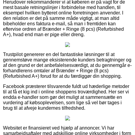
Herudover rekommanderer vi at køberen er på vagt for de
mest basale retningslinjer i forbindelse med handlen, til
eksempel hvilken bytteret online forretningen anvender. I
den relation er det på samme måde vigtigt, at man altid
bibeholder ens faktura e-mail, så man i fremtiden kan
eftervise ordren af Brænder + Ringe (8 pcs) (Refurbished
A+), hvad end man er pige eller dreng.
Trustpilot genererer en del fantastiske løsninger til at
gennemstøve mange eksisterende kunders betragtninger og
af den grund er det anbefalelsesværdigt, at du gennemgår e-
forhandlerens omtaler af Brænder + Ringe (8 pcs)
(Refurbished A+) forud for at du færdiggør din shopping.
Facebook præsterer tilsvarende fuldt ud hæderlige metoder
til at få et kig ind i online shoppens troværdighed. Her ser vi
endda e-handler som gør det muligt at sammensætte en
vurdering af købsoplevelsen, som lige så vel bør tages i
brug til at afveje kundernes tilfredshed.
Websitet er finansieret ved hjælp af annoncer. Vi har
samarbejdsaftaler med adskillige online virksomheder i form