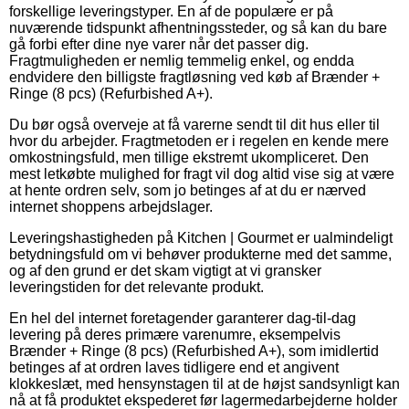
forskellige leveringstyper. En af de populære er på
nuværende tidspunkt afhentningssteder, og så kan du bare
gå forbi efter dine nye varer når det passer dig.
Fragtmuligheden er nemlig temmelig enkel, og endda
endvidere den billigste fragtløsning ved køb af Brænder +
Ringe (8 pcs) (Refurbished A+).
Du bør også overveje at få varerne sendt til dit hus eller til
hvor du arbejder. Fragtmetoden er i regelen en kende mere
omkostningsfuld, men tillige ekstremt ukompliceret. Den
mest letkøbte mulighed for fragt vil dog altid vise sig at være
at hente ordren selv, som jo betinges af at du er nærved
internet shoppens arbejdslager.
Leveringshastigheden på Kitchen | Gourmet er ualmindeligt
betydningsfuld om vi behøver produkterne med det samme,
og af den grund er det skam vigtigt at vi gransker
leveringstiden for det relevante produkt.
En hel del internet foretagender garanterer dag-til-dag
levering på deres primære varenumre, eksempelvis
Brænder + Ringe (8 pcs) (Refurbished A+), som imidlertid
betinges af at ordren laves tidligere end et angivent
klokkeslæt, med hensynstagen til at de højst sandsynligt kan
nå at få produktet ekspederet før lagermedarbejderne holder