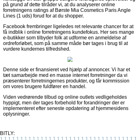
på grund af dette tilråder vi, at du analyserer online
forretningens ratings af Børste Mia Cosmetics Paris Angle
Lines (1 uds) forud for at du shopper.
Facebook frembringer ligeledes ret relevante chancer for at
få indblik i online forretningens kundefokus. Her ses mange
e-butikker som tilbyder folk at udforme en anmeldelse af
ordreforløbet, som på samme måde bør tages i brug til at
vurdere kundernes tilfredshed.
Denne side er finansieret ved hjælp af annoncer. Vi har et
tæt samarbejde med en masse internet forretninger da vi
præsenterer forretningernes produkter, og får kommission
om vores brugere fuldfører en handel.
Viden vedrørende tilbud og online outlets vedligeholdes
hyppigt, men der tages forbehold for forandringer der er
implementeret efter seneste opdatering af hjemmesidens
oplysninger.
BITLY:
1
1
1
1
1
1
1
1
1
1
1
1
1
1
1
1
1
1
1
1
1
1
1
1
1
1
1
1
1
1
1
1
1
1