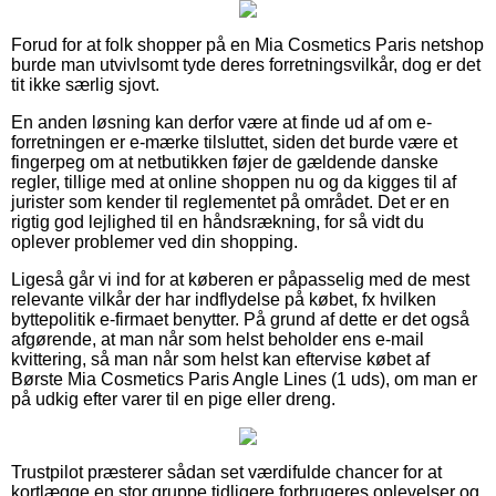
Forud for at folk shopper på en Mia Cosmetics Paris netshop
burde man utvivlsomt tyde deres forretningsvilkår, dog er det
tit ikke særlig sjovt.
En anden løsning kan derfor være at finde ud af om e-
forretningen er e-mærke tilsluttet, siden det burde være et
fingerpeg om at netbutikken føjer de gældende danske
regler, tillige med at online shoppen nu og da kigges til af
jurister som kender til reglementet på området. Det er en
rigtig god lejlighed til en håndsrækning, for så vidt du
oplever problemer ved din shopping.
Ligeså går vi ind for at køberen er påpasselig med de mest
relevante vilkår der har indflydelse på købet, fx hvilken
byttepolitik e-firmaet benytter. På grund af dette er det også
afgørende, at man når som helst beholder ens e-mail
kvittering, så man når som helst kan eftervise købet af
Børste Mia Cosmetics Paris Angle Lines (1 uds), om man er
på udkig efter varer til en pige eller dreng.
Trustpilot præsterer sådan set værdifulde chancer for at
kortlægge en stor gruppe tidligere forbrugeres oplevelser og