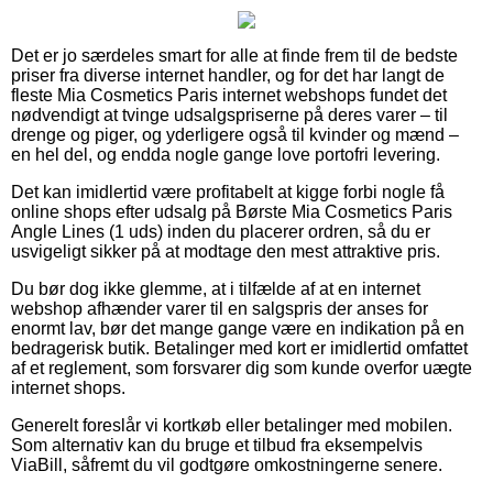
Det er jo særdeles smart for alle at finde frem til de bedste
priser fra diverse internet handler, og for det har langt de
fleste Mia Cosmetics Paris internet webshops fundet det
nødvendigt at tvinge udsalgspriserne på deres varer – til
drenge og piger, og yderligere også til kvinder og mænd –
en hel del, og endda nogle gange love portofri levering.
Det kan imidlertid være profitabelt at kigge forbi nogle få
online shops efter udsalg på Børste Mia Cosmetics Paris
Angle Lines (1 uds) inden du placerer ordren, så du er
usvigeligt sikker på at modtage den mest attraktive pris.
Du bør dog ikke glemme, at i tilfælde af at en internet
webshop afhænder varer til en salgspris der anses for
enormt lav, bør det mange gange være en indikation på en
bedragerisk butik. Betalinger med kort er imidlertid omfattet
af et reglement, som forsvarer dig som kunde overfor uægte
internet shops.
Generelt foreslår vi kortkøb eller betalinger med mobilen.
Som alternativ kan du bruge et tilbud fra eksempelvis
ViaBill, såfremt du vil godtgøre omkostningerne senere.