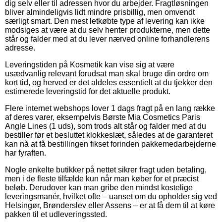
dig selv eller til adressen hvor du arbejder. Fragtløsningen
bliver almindeligvis lidt mindre prisbillig, men omvendt
særligt smart. Den mest letkøbte type af levering kan ikke
modsiges at være at du selv henter produkterne, men dette
står og falder med at du lever nærved online forhandlerens
adresse.
Leveringstiden på Kosmetik kan vise sig at være
usædvanlig relevant forudsat man skal bruge din ordre om
kort tid, og herved er det aldeles essentielt at du tjekker den
estimerede leveringstid for det aktuelle produkt.
Flere internet webshops lover 1 dags fragt på en lang række
af deres varer, eksempelvis Børste Mia Cosmetics Paris
Angle Lines (1 uds), som trods alt står og falder med at du
bestiller før et besluttet klokkeslæt, således at de garanteret
kan nå at få bestillingen fikset forinden pakkemedarbejderne
har fyraften.
Nogle enkelte butikker på nettet sikrer fragt uden betaling,
men i de fleste tilfælde kun når man køber for et præcist
beløb. Derudover kan man gribe den mindst kostelige
leveringsmanér, hvilket ofte – uanset om du opholder sig ved
Helsingør, Brønderslev eller Assens – er at få dem til at køre
pakken til et udleveringssted.