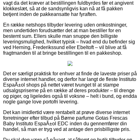
vagt da det kræver at bestillingen fuldbyrdes før et angivent
klokkeslæt, så at de sandsynligvis kan nå at få pakken
betjent inden de pakkeansatte har fyraften.
En række netshops tilbyder levering uden omkostninger,
men undertiden forudsætter det at man bestiller for en
bestemt sum. Ellers skulle man snuppe den billigste
leveringsmulighed, hvilket typisk – hvad end du befinder sig
ved Herning, Frederikssund eller Ebeltoft – vil blive at få
fragtmanden til at bringe bestillingen til en pakkeshop.
Det er særligt praktisk for enhver at finde de laveste priser på
diverse internet handler, og derfor har langt de fleste Instituto
EspaÃ±ol shops på nettet været tvunget til at stampe
udsalgspriserne på en række af deres produkter – til drenge
og piger, og ligeledes også til voksne – helt i bund, og endda
nogle gange love portofri levering.
Det kan imidlertid være rentabelt at prøve diverse internet
forretninger efter tilbud på Børne parfume Gotas Frescas
Baby Instituto EspaÃ±ol EDC inden du gennemfører din
handel, så man er tryg ved at antage den prisbilligste pris.
Du skal dog være så påvagt, at såfremt en butik tilbyder en