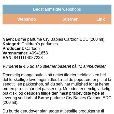
Bedst anmeldte webshops
Webshop
Stjerner
Link
Navn:
Børne parfume Cry Babies Cartoon EDC (200 ml)
Kategori:
Children’s perfumes
Producent:
Cartoon
Varenummer:
40941653
EAN:
8411114087238
Vurderet til
4.5
ud af 5 stjerner baseret på
41
anmeldelser
Temmelig mange outlets på nettet tildeler heldigvis en hel
del forskellige leveringsmidler. En af de populære er p.t. at få
sendt til en pakkeshop, så du selv har mulighed for at hente
ordren præcis når det passer dig. Metoden er nemlig virkelig
praktisk, og desuden tillige den mest prisbevidste type af
levering ved køb af Børne parfume Cry Babies Cartoon EDC
(200 ml).
Du burde derudover planlægge at bestille produkterne til