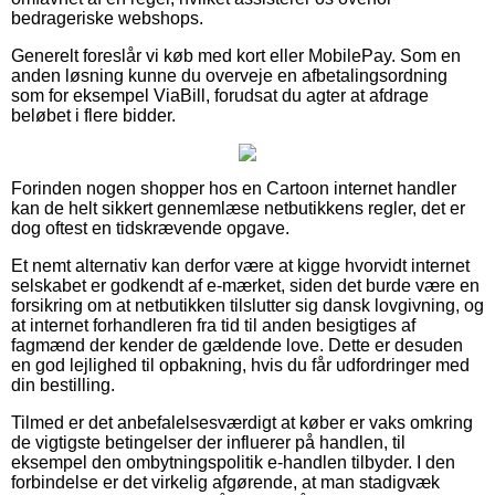
bedrageriske webshops.
Generelt foreslår vi køb med kort eller MobilePay. Som en
anden løsning kunne du overveje en afbetalingsordning
som for eksempel ViaBill, forudsat du agter at afdrage
beløbet i flere bidder.
Forinden nogen shopper hos en Cartoon internet handler
kan de helt sikkert gennemlæse netbutikkens regler, det er
dog oftest en tidskrævende opgave.
Et nemt alternativ kan derfor være at kigge hvorvidt internet
selskabet er godkendt af e-mærket, siden det burde være en
forsikring om at netbutikken tilslutter sig dansk lovgivning, og
at internet forhandleren fra tid til anden besigtiges af
fagmænd der kender de gældende love. Dette er desuden
en god lejlighed til opbakning, hvis du får udfordringer med
din bestilling.
Tilmed er det anbefalelsesværdigt at køber er vaks omkring
de vigtigste betingelser der influerer på handlen, til
eksempel den ombytningspolitik e-handlen tilbyder. I den
forbindelse er det virkelig afgørende, at man stadigvæk