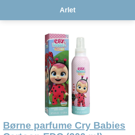
Arlet
Børne parfume Cry Babies