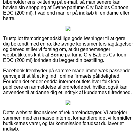
bibeholder ens kvittering på e-mail, så man senere kan
bevise sin shopping af Børne parfume Cry Babies Cartoon
EDC (200 ml), hvad end man er på indkøb til en dame eller
herre.
Trustpilot frembringer adskillige gode løsninger til at gøre
dig bekendt med en række øvrige konsumenters iagttagelser
og derved stiller vi forslag om, at du gennemsøger
webbutikkens kritik af Børne parfume Cry Babies Cartoon
EDC (200 ml) forinden du lægger din bestilling.
Facebook frembyder på samme måde immervæk passende
genveje til at få et kig ind i online firmaets pålidelighed.
Foruden det er der endda internet outlets hvor folk kan
publicere en anmeldelse af ordreforløbet, hvilket også kan
anvendes til at danne dig et indtryk af kundernes tilfredshed.
Dette website finansieres af reklameindtægter. Vi arbejder
sammen med en masse internet forhandlere idet vi formidler
butikkernes varer, og får kommission forudsat du laver et
indkøb.