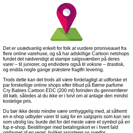
Det er usædvanlig enkelt for folk at vurdere prisniveauet fra
flere online varehuse, og så har adskillige Cartoon netshops
fundet det nødvendigt at stampe salgsværdien på deres
varer – til juniorer, og endvidere også til voksne – drastisk,
og endda nogle gange præstere fragtfri levering.
Trods dette kan det trods alt være fordelagtigt at udforske et
par forskellige online shops efter tilbud på Børne parfume
Cry Babies Cartoon EDC (200 ml) forinden du gennemfører
dit køb, således at du ikke er i tvivl om at antage den mindst
kostelige pris.
Du bør ikke desto mindre være omhyggelig med, at såfremt
en e-shop udbyder varer til salg for en salgspris som kan ses
som utrolig lav, burde det for det meste være et symbol på en
fup e-shop. Bestillinger med betalingskort er i hvert fald
omfavnet af en regel, hvilket assisterer os overfor