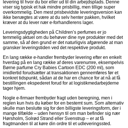
levering til hvor du bor eller ud til din arbejdsplads. Denne
viser sig typisk et hak mindre prisbillig, men tillige super
overkommelig. Den mest prisbevidste leveringsversion kan
ikke benægtes at være at du selv henter pakken, hvilket
kræver at du lever nær e-forhandlerens lager.
Leveringsdygtigheden på Children’s perfumes er jo
temmelig aktuel om du behøver dine nye produkter med det
samme, så af den grund er det naturligvis afgørende at man
gransker leveringstiden ved det respektive produkt.
En lang række e-handler frembyder levering efter en enkelt
hverdag på en lang række af deres varenumre, eksempelvis
Børne parfume Cry Babies Cartoon EDC (200 ml), som
imidlertid forudsætter at transaktionen gennemføres før et
konkret tidspunkt, sådan at de har en chance for at nå at få
bestillingen ekspederet forud for at logistikmedarbejderne
tager hjem.
Nogle e-firmaer frembyder fragt uden beregning, men i
reglen kun hvis du køber for en bestemt sum. Som alternativ
skulle man beslutte sig for den billigste leveringsform, der i
mange tilfælde – uden hensyn til om man befinder sig nær
Hørsholm, Solrød Strand eller Svenstrup – er at få
fragtmanden til at køre din ordre til et udleveringssted.