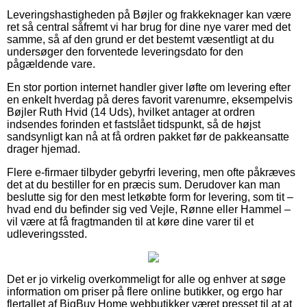
Leveringshastigheden på Bøjler og frakkeknager kan være
ret så central såfremt vi har brug for dine nye varer med det
samme, så af den grund er det bestemt væsentligt at du
undersøger den forventede leveringsdato for den
pågældende vare.
En stor portion internet handler giver løfte om levering efter
en enkelt hverdag på deres favorit varenumre, eksempelvis
Bøjler Ruth Hvid (14 Uds), hvilket antager at ordren
indsendes forinden et fastslået tidspunkt, så de højst
sandsynligt kan nå at få ordren pakket før de pakkeansatte
drager hjemad.
Flere e-firmaer tilbyder gebyrfri levering, men ofte påkræves
det at du bestiller for en præcis sum. Derudover kan man
beslutte sig for den mest letkøbte form for levering, som tit –
hvad end du befinder sig ved Vejle, Rønne eller Hammel –
vil være at få fragtmanden til at køre dine varer til et
udleveringssted.
Det er jo virkelig overkommeligt for alle og enhver at søge
information om priser på flere online butikker, og ergo har
flertallet af BigBuy Home webbutikker været presset til at at