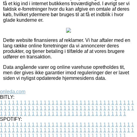
få et kig ind i internet butikkens troværdighed. I øvrigt ser vi
faktisk e-forretninger hvor du kan afgive en omtale af deres
køb, hvilket ydermere bør bruges til at få et indblik i hvor
glade kunderne er.
Dette website finansieres af reklamer. Vi har aftaler med en
lang række online forretninger da vi annoncerer deres
produkter, og tjener betaling i tilfælde af at vores brugere
udfører en transaktion.
Data angående varer og online varehuse opretholdes tit,
men der gives ikke garantier imod reguleringer der er lavet
siden vi nyligst opdaterede hjemmesidens data.
onleda.com
BITLY:
1
1
1
1
1
1
1
1
1
1
1
1
1
1
1
1
1
1
1
1
1
1
1
1
1
1
1
1
1
1
1
1
1
1
1
1
1
1
1
1
1
1
1
1
1
1
1
1
1
1
1
1
1
1
1
1
1
1
1
1
1
1
1
1
1
1
1
1
1
1
1
1
1
1
1
1
1
1
1
1
1
1
1
1
1
1
1
1
1
1
1
1
1
1
1
1
1
1
1
1
SPOTIFY:
1
1
1
1
1
1
1
1
1
1
1
1
1
1
1
1
1
1
1
1
1
1
1
1
1
1
1
1
1
1
1
1
1
1
1
1
1
1
1
1
1
1
1
1
1
1
1
1
1
1
1
1
1
1
1
1
1
1
1
1
1
1
1
1
1
1
1
1
1
1
1
1
1
1
1
1
1
1
1
1
1
1
1
1
1
1
1
1
1
1
1
1
1
1
1
1
1
1
1
1