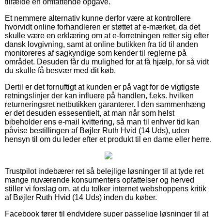
tilfælde en omfattende opgave.
Et nemmere alternativ kunne derfor være at kontrollere
hvorvidt online forhandleren er støttet af e-mærket, da det
skulle være en erklæring om at e-forretningen retter sig efter
dansk lovgivning, samt at online butikken fra tid til anden
monitoreres af sagkyndige som kender til reglerne på
området. Desuden får du mulighed for at få hjælp, for så vidt
du skulle få besvær med dit køb.
Dertil er det fornuftigt at kunden er på vagt for de vigtigste
retningslinjer der kan influere på handlen, f.eks. hvilken
returneringsret netbutikken garanterer. I den sammenhæng
er det desuden essesentielt, at man når som helst
bibeholder ens e-mail kvittering, så man til enhver tid kan
påvise bestillingen af Bøjler Ruth Hvid (14 Uds), uden
hensyn til om du leder efter et produkt til en dame eller herre.
Trustpilot indebærer ret så belejlige løsninger til at tyde ret
mange nuværende konsumenters opfattelser og herved
stiller vi forslag om, at du tolker internet webshoppens kritik
af Bøjler Ruth Hvid (14 Uds) inden du køber.
Facebook fører til endvidere super passelige løsninger til at