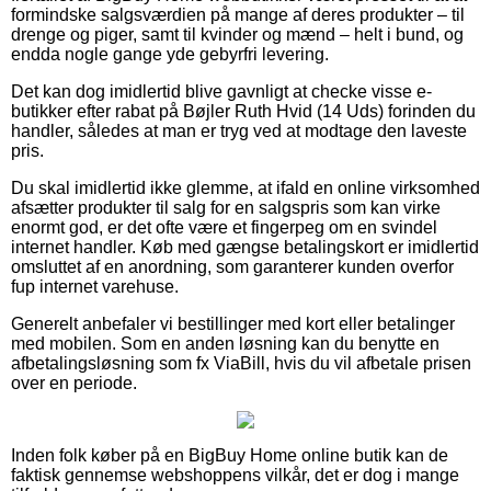
formindske salgsværdien på mange af deres produkter – til
drenge og piger, samt til kvinder og mænd – helt i bund, og
endda nogle gange yde gebyrfri levering.
Det kan dog imidlertid blive gavnligt at checke visse e-
butikker efter rabat på Bøjler Ruth Hvid (14 Uds) forinden du
handler, således at man er tryg ved at modtage den laveste
pris.
Du skal imidlertid ikke glemme, at ifald en online virksomhed
afsætter produkter til salg for en salgspris som kan virke
enormt god, er det ofte være et fingerpeg om en svindel
internet handler. Køb med gængse betalingskort er imidlertid
omsluttet af en anordning, som garanterer kunden overfor
fup internet varehuse.
Generelt anbefaler vi bestillinger med kort eller betalinger
med mobilen. Som en anden løsning kan du benytte en
afbetalingsløsning som fx ViaBill, hvis du vil afbetale prisen
over en periode.
Inden folk køber på en BigBuy Home online butik kan de
faktisk gennemse webshoppens vilkår, det er dog i mange