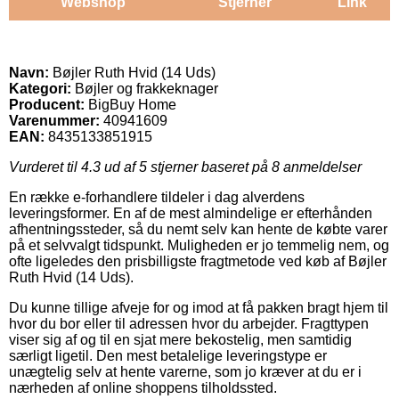
Webshop
Stjerner
Link
Navn:
Bøjler Ruth Hvid (14 Uds)
Kategori:
Bøjler og frakkeknager
Producent:
BigBuy Home
Varenummer:
40941609
EAN:
8435133851915
Vurderet til
4.3
ud af 5 stjerner baseret på
8
anmeldelser
En række e-forhandlere tildeler i dag alverdens
leveringsformer. En af de mest almindelige er efterhånden
afhentningssteder, så du nemt selv kan hente de købte varer
på et selvvalgt tidspunkt. Muligheden er jo temmelig nem, og
ofte ligeledes den prisbilligste fragtmetode ved køb af Bøjler
Ruth Hvid (14 Uds).
Du kunne tillige afveje for og imod at få pakken bragt hjem til
hvor du bor eller til adressen hvor du arbejder. Fragttypen
viser sig af og til en sjat mere bekostelig, men samtidig
særligt ligetil. Den mest betalelige leveringstype er
unægtelig selv at hente varerne, som jo kræver at du er i
nærheden af online shoppens tilholdssted.