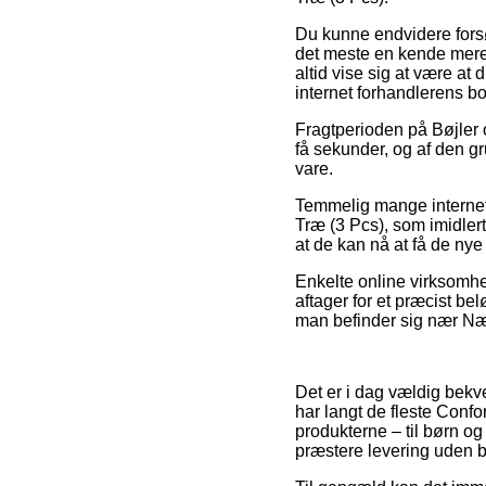
Du kunne endvidere forsøg
det meste en kende mere 
altid vise sig at være at
internet forhandlerens b
Fragtperioden på Bøjler 
få sekunder, og af den g
vare.
Temmelig mange internet 
Træ (3 Pcs), som imidlert
at de kan nå at få de nye 
Enkelte online virksomhe
aftager for et præcist be
man befinder sig nær Næstv
Det er i dag vældig bekve
har langt de fleste Confo
produkterne – til børn o
præstere levering uden b