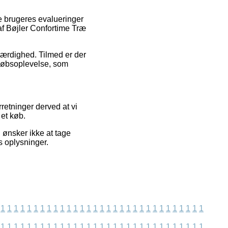
de brugeres evalueringer
af Bøjler Confortime Træ
oværdighed. Tilmed er der
s købsoplevelse, som
retninger derved at vi
 et køb.
i ønsker ikke at tage
s oplysninger.
1
1
1
1
1
1
1
1
1
1
1
1
1
1
1
1
1
1
1
1
1
1
1
1
1
1
1
1
1
1
1
1
1
1
1
1
1
1
1
1
1
1
1
1
1
1
1
1
1
1
1
1
1
1
1
1
1
1
1
1
1
1