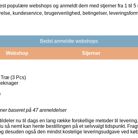
t populære webshops og anmeldt dem med stjerner fra 1 til 5 ud
rrelse, kundeservice, brugervenlighed, betingelser, leveringsfor
Bedst anmeldte webshops
Webshop
Stjerner
 Træ (3 Pcs)
keknager
9
rner baseret på
47
anmeldelser
tildeler nu til dags en lang række forskellige metoder til levering. 
du så nemt kan hente bestillingen på et selvvalgt tidspunkt. Fra
 og desuden også den mindst kostelige leveringsudgave ved køb