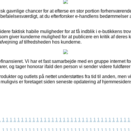
ktisk gavnlige chancer for at efterse en stor portion forhenværen
nbefalelsesværdigt, at du efterforsker e-handlens bedømmelser 
.
re faktisk habile muligheder for at få indblik i e-butikkens tr
 som giver kunderne mulighed for at publicere en kritik af dere
 afvejning af tilfredsheden hos kunderne.
inansieret. Vi har et fast samarbejde med en gruppe internet for
er, og tager honorar ifald den person vi sender videre fuldfører
ukter og outlets på nettet understøttes fra tid til anden, men v
 muligvis er foretaget siden seneste opdatering af hjemmesiden
1
1
1
1
1
1
1
1
1
1
1
1
1
1
1
1
1
1
1
1
1
1
1
1
1
1
1
1
1
1
1
1
1
1
1
1
1
1
1
1
1
1
1
1
1
1
1
1
1
1
1
1
1
1
1
1
1
1
1
1
1
1
1
1
1
1
1
1
1
1