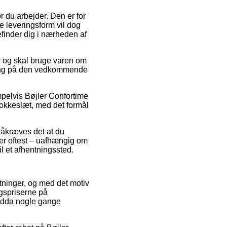
r du arbejder. Den er for
 leveringsform vil dog
befinder dig i nærheden af
r og skal bruge varen om
vering på den vedkommende
pelvis Bøjler Confortime
klokkeslæt, med det formål
påkræves det at du
 der oftest – uafhængig om
il et afhentningssted.
etninger, og med det motiv
lgspriserne på
endda nogle gange