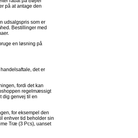
fter rabat på Bøjler
er på at antage den
 en udsalgspris som er
mhed. Bestillinger med
maer.
 bruge en løsning på
handelsaftale, det er
ingen, fordi det kan
webshoppen regelmæssigt
dig genvej til en
lingen, for eksempel den
til enhver tid beholder sin
rtime Træ (3 Pcs), uanset