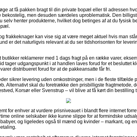
e at få pakken bragt til din private bopæl eller til adressen hvo
bekostelig, men desuden særdeles uproblematisk. Den billigste
 du selv henter produkterne, hvilket dog betinges af at du fysisk 
opæl.
og frakkeknager kan vise sig at være meget aktuel hvis man stå
rund er det naturligvis relevant at du ser tidshorisonten for le
butikker reklamerer med 1 dags fragt på en række varer, eksem
id tager udgangspunkt i at handlen laves forud for et besluttet 
varer distribueret forud for at de pakkeansatte får fri.
der sikrer levering uden omkostninger, men i de fleste tilfælde 
løb. Alternativt skal du foretrække den prisbilligste fragtmetode,
ed, Korsør eller Svenstrup – vil blive at få kørt din bestilling t
mt for enhver at vurdere prisniveauet i blandt flere internet forr
rtime online selskaber ikke kunne slippe for at formindske udsa
g babyer, og ligeledes også til mænd og kvinder – markant, og 
etaling.