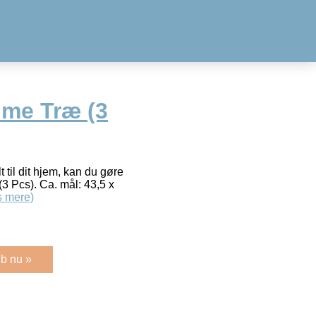
ime Træ (3
t til dit hjem, kan du gøre
3 Pcs). Ca. mål: 43,5 x
 mere)
b nu »