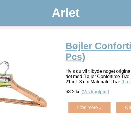
Arlet
Bøjler Confort
Pcs)
Hvis du vil tilbyde noget original
det med Bøjler Confortime Træ (
21 x 1,3 cm Materiale: Træ
(Læs
63.2
kr.
(Vis fragtpris)
Læs mere »
Kø