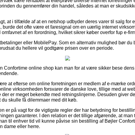
væk være rentabelt at efterprøve diverse internet forretninger e
orinden du gennemfører din handel, således at man er skudsikk
 at i tilfælde af at en netshop udbyder deres varer til salg for
burde det ofte være et faresignal om en uærlig internet virkso
d omfavnet af en forordning, hvilket sikrer køber overfor fup e-fir
rtbetalinger eller MobilePay. Som en alternativ mulighed bør du
 forudsat du hellere vil godtgøre prisen over en periode.
 en Confortime online shop kan man for at være sikker bese dens 
ændende.
ære at efterse om online forretningen er medlem af e-mærke ordn
online virksomheden forsvarer de danske love, tillige med at 
 der er meget bekendte med retningslinjerne. Desuden giver det 
t du skulle få dilemmaer med dit køb.
en er på vagt for de vigtigste regler der har betydning for bestil
etningen garanterer. I den relation er det tillige afgørende, at man 
man til enhver tid vil kunne påvise sin bestilling af Bøjler Confo
n dame eller herre.