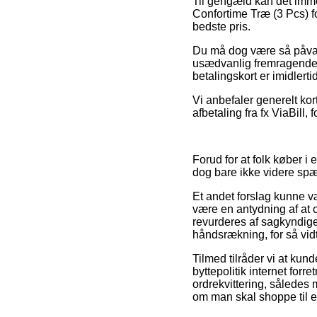
Til gengæld kan det immer
Confortime Træ (3 Pcs) f
bedste pris.
Du må dog være så påvagt,
usædvanlig fremragende, 
betalingskort er imidlerti
Vi anbefaler generelt ko
afbetaling fra fx ViaBill,
Forud for at folk køber i
dog bare ikke videre sp
Et andet forslag kunne v
være en antydning af at 
revurderes af sagkyndige
håndsrækning, for så vid
Tilmed tilråder vi at kund
byttepolitik internet forr
ordrekvittering, således 
om man skal shoppe til e