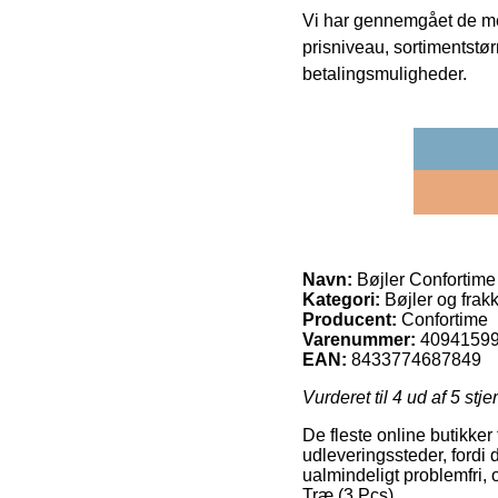
Vi har gennemgået de mes
prisniveau, sortimentstø
betalingsmuligheder.
Navn:
Bøjler Confortime
Kategori:
Bøjler og frak
Producent:
Confortime
Varenummer:
4094159
EAN:
8433774687849
Vurderet til
4
ud af 5 stje
De fleste online butikker 
udleveringssteder, fordi 
ualmindeligt problemfri,
Træ (3 Pcs).