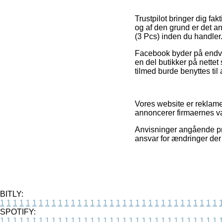
Trustpilot bringer dig fa
og af den grund er det a
(3 Pcs) inden du handler
Facebook byder på endvide
en del butikker på nettet
tilmed burde benyttes til
Vores website er reklamef
annoncerer firmaernes var
Anvisninger angående prod
ansvar for ændringer der
BITLY:
1
1
1
1
1
1
1
1
1
1
1
1
1
1
1
1
1
1
1
1
1
1
1
1
1
1
1
1
1
1
1
1
1
1
SPOTIFY:
1
1
1
1
1
1
1
1
1
1
1
1
1
1
1
1
1
1
1
1
1
1
1
1
1
1
1
1
1
1
1
1
1
1