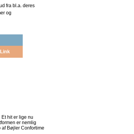
 fra bl.a. deres
mer og
Link
Et hit er lige nu
gtformen er nemlig
 af Bøjler Confortime