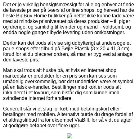
Det er jo virkelig hensigtsmæssigt for alle og enhver at finde
de laveste priser på tværs af online shops, og herved har de
fleste BigBuy Home butikker på nettet ikke kunne lade være
med at mindske prisniveauet på deres produkter – til piger
og drenge, og samtidig til kvinder og mænd – voldsomt, og
endda nogle gange tilbyde levering uden omkostninger.
Derfor kan det trods alt vise sig udbytterigt at undersøge et
par e-shops efter tilbud på Bøjle Plastik (3 x 20 x 41,3 cm)
forud for at du placerer ordren, så man er tryg ved at antage
den laveste pris.
Man skal trods alt huske på, at hvis en internet shop
markedsfører produkter for en pris som kan ses som
umådelig overkommelig, bør det undertiden være et symbol
på en falsk e-handler. Bestillinger med kort er trods alt
inkluderet i et lovbud, som bistår dig som kunde imod
svindlende internet forhandlere.
Generelt slår vi et slag for køb med betalingskort eller
betalinger med mobilen. Alternativt burde du drage fordel af
et afdragstilbud fra for eksempel ViaBill, for så vidt du agter
at godtgøre beløbet over flere uger.