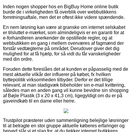
Inden nogen shopper hos en BigBuy Home online butik
burde de i virkeligheden få overblik over webbutikkens
forretningsaftale, men det er oftest ikke videre spændende.
En nem løsning kan være at granske om internet selskabet
er tilsluttet e-mærket, som almindeligvis er en garanti for at
e-forhandleren anerkender de opstillede regler, og at
webbutikken en gang i mellem overværes af fagmænd der
forstår vedtægterne på området. Derudover giver det dig
mulighed for at få hjælp, for så vidt du får vanskeligheder
med din ordre.
Foruden dette foreslåes det at kunden er påpasselig med de
mest aktuelle vilkår der influerer på købet, fx hvilken
byttepolitik virksomheden tilbyder. Derfor er det tillige
relevant, at man stadigvæk bibeholder sin e-mail kvittering,
således man en anden gang vil kunne bevidne sin shopping
af Bøjle Plastik (3 x 20 x 41,3 cm), ligegyldigt om du er på
gaveindkøb til en dame eller herre.
Trustpilot præsterer uden sammenligning belejlige løsninger
til at betragte en stor gruppe aktuelle køberes erfaringer og
herved slår vi et slag for, at du tjekker internet butikkens