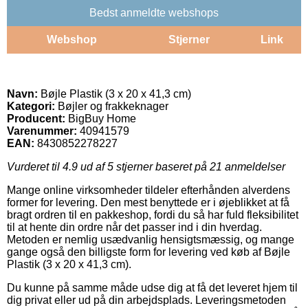
Bedst anmeldte webshops
Webshop
Stjerner
Link
Navn:
Bøjle Plastik (3 x 20 x 41,3 cm)
Kategori:
Bøjler og frakkeknager
Producent:
BigBuy Home
Varenummer:
40941579
EAN:
8430852278227
Vurderet til
4.9
ud af 5 stjerner baseret på
21
anmeldelser
Mange online virksomheder tildeler efterhånden alverdens
former for levering. Den mest benyttede er i øjeblikket at få
bragt ordren til en pakkeshop, fordi du så har fuld fleksibilitet
til at hente din ordre når det passer ind i din hverdag.
Metoden er nemlig usædvanlig hensigtsmæssig, og mange
gange også den billigste form for levering ved køb af Bøjle
Plastik (3 x 20 x 41,3 cm).
Du kunne på samme måde udse dig at få det leveret hjem til
dig privat eller ud på din arbejdsplads. Leveringsmetoden