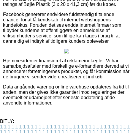
ratings af Bøjle Plastik (3 x 20 x 41,3 cm) før du køber.
Facebook genererer endvidere fuldstændig tiltalende
chancer for at få kendskab til internet webshoppens
kundefokus. Foruden det ses endda internet firmaer som
tilbyder kunderne at offentliggøre en anmeldelse af
virksomhedens service, som tillige kan tages i brug til at
danne dig et indtryk af tidligere kunders oplevelser.
Hjemmesiden er finansieret af reklameindtægter. Vi har
samarbejdsaftaler med forskellige e-forhandlere derved at vi
annoncerer forretningernes produkter, og får kommission når
de brugere vi sender videre realiserer et indkøb.
Data angående varer og online varehuse opdateres fra tid til
anden, men der gives ikke garantier imod reguleringer der
eventuelt er udarbejdet efter seneste opdatering af de
anvendte informationer.
BITLY:
1
1
1
1
1
1
1
1
1
1
1
1
1
1
1
1
1
1
1
1
1
1
1
1
1
1
1
1
1
1
1
1
1
1
1
1
1
1
1
1
1
1
1
1
1
1
1
1
1
1
1
1
1
1
1
1
1
1
1
1
1
1
1
1
1
1
1
1