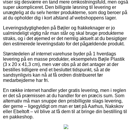
viser sig desværre en tand mere omkostningsfuld, men også
super ukompliceret. Den billigste løsning til levering er
unægtelig at du selv henter produkterne, som dog beroer på
at du opholder dig i kort afstand af webshoppens lager.
Leveringsdygtigheden på Bøjler og frakkeknager er jo
ualmindeligt vigtig når man står og skal bruge produkterne
straks, og i det øjemed er det nemlig aktuelt at du besigtiger
den estimerede leveringsdato for det pågældende produkt.
Størstedelen af internet varehuse byder på 1 hverdags
levering på en masse produkter, eksempelvis Bøjle Plastik
(3 x 20 x 41,3 cm), men vær obs på at det antager at der
bestilles tidligere end et besluttet tidspunkt, så at de
sandsynligvis kan nå at få ordren distribueret før
medarbejderne har fri.
En række internet handler yder gratis levering, men i reglen
er det så præmissen at du handler for en præcis sum. Som
alternativ må man snuppe den prisbilligste slags levering,
der gerne – ligegyldigt om man er tæt på Aarhus, Nakskov
eller Ebeltoft – vil blive at få dem til at bringe din bestilling til
en pakkeshop.