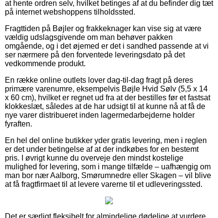
at hente ordren selv, hvilket betinges af at du befinder dig tæt
på internet webshoppens tilholdssted.
Fragttiden på Bøjler og frakkeknager kan vise sig at være
vældig udslagsgivende om man behøver pakken
omgående, og i det øjemed er det i sandhed passende at vi
ser nærmere på den forventede leveringsdato på det
vedkommende produkt.
En række online outlets lover dag-til-dag fragt på deres
primære varenumre, eksempelvis Bøjle Hvid Sølv (5,5 x 14
x 60 cm), hvilket er regnet ud fra at der bestilles før et fastsat
klokkeslæt, således at de har udsigt til at kunne nå at få de
nye varer distribueret inden lagermedarbejderne holder
fyraften.
En hel del online butikker yder gratis levering, men i reglen
er det under betingelse af at der indkøbes for en bestemt
pris. I øvrigt kunne du overveje den mindst kostelige
mulighed for levering, som i mange tilfælde – uafhængig om
man bor nær Aalborg, Smørumnedre eller Skagen – vil blive
at få fragtfirmaet til at levere varerne til et udleveringssted.
Det er særligt fleksibelt for almindelige dødelige at vurdere