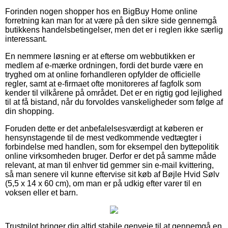
Forinden nogen shopper hos en BigBuy Home online
forretning kan man for at være på den sikre side gennemgå
butikkens handelsbetingelser, men det er i reglen ikke særlig
interessant.
En nemmere løsning er at efterse om webbutikken er
medlem af e-mærke ordningen, fordi det burde være en
tryghed om at online forhandleren opfylder de officielle
regler, samt at e-firmaet ofte monitoreres af fagfolk som
kender til vilkårene på området. Det er en rigtig god lejlighed
til at få bistand, når du forvoldes vanskeligheder som følge af
din shopping.
Foruden dette er det anbefalelsesværdigt at køberen er
hensynstagende til de mest vedkommende vedtægter i
forbindelse med handlen, som for eksempel den byttepolitik
online virksomheden bruger. Derfor er det på samme måde
relevant, at man til enhver tid gemmer sin e-mail kvittering,
så man senere vil kunne eftervise sit køb af Bøjle Hvid Sølv
(5,5 x 14 x 60 cm), om man er på udkig efter varer til en
voksen eller et barn.
Trustpilot bringer dig altid stabile genveje til at gennemgå en