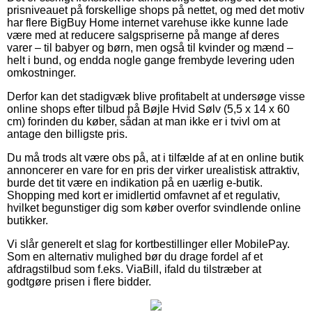
prisniveauet på forskellige shops på nettet, og med det motiv
har flere BigBuy Home internet varehuse ikke kunne lade
være med at reducere salgspriserne på mange af deres
varer – til babyer og børn, men også til kvinder og mænd –
helt i bund, og endda nogle gange frembyde levering uden
omkostninger.
Derfor kan det stadigvæk blive profitabelt at undersøge visse
online shops efter tilbud på Bøjle Hvid Sølv (5,5 x 14 x 60
cm) forinden du køber, sådan at man ikke er i tvivl om at
antage den billigste pris.
Du må trods alt være obs på, at i tilfælde af at en online butik
annoncerer en vare for en pris der virker urealistisk attraktiv,
burde det tit være en indikation på en uærlig e-butik.
Shopping med kort er imidlertid omfavnet af et regulativ,
hvilket begunstiger dig som køber overfor svindlende online
butikker.
Vi slår generelt et slag for kortbestillinger eller MobilePay.
Som en alternativ mulighed bør du drage fordel af et
afdragstilbud som f.eks. ViaBill, ifald du tilstræber at
godtgøre prisen i flere bidder.