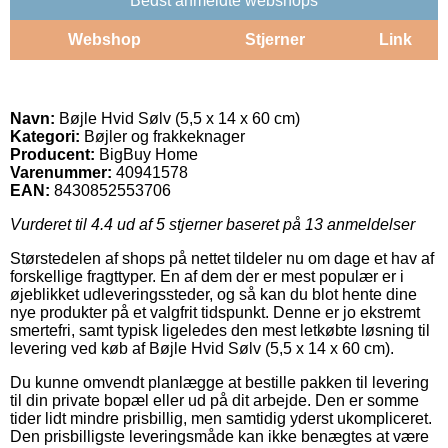
Bedst anmeldte webshops
Webshop
Stjerner
Link
Navn:
Bøjle Hvid Sølv (5,5 x 14 x 60 cm)
Kategori:
Bøjler og frakkeknager
Producent:
BigBuy Home
Varenummer:
40941578
EAN:
8430852553706
Vurderet til
4.4
ud af 5 stjerner baseret på
13
anmeldelser
Størstedelen af shops på nettet tildeler nu om dage et hav af
forskellige fragttyper. En af dem der er mest populær er i
øjeblikket udleveringssteder, og så kan du blot hente dine
nye produkter på et valgfrit tidspunkt. Denne er jo ekstremt
smertefri, samt typisk ligeledes den mest letkøbte løsning til
levering ved køb af Bøjle Hvid Sølv (5,5 x 14 x 60 cm).
Du kunne omvendt planlægge at bestille pakken til levering
til din private bopæl eller ud på dit arbejde. Den er somme
tider lidt mindre prisbillig, men samtidig yderst ukompliceret.
Den prisbilligste leveringsmåde kan ikke benægtes at være