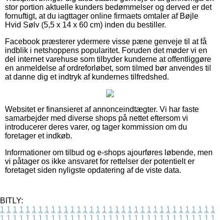
stor portion aktuelle kunders bedømmelser og derved er det
fornuftigt, at du iagttager online firmaets omtaler af Bøjle
Hvid Sølv (5,5 x 14 x 60 cm) inden du bestiller.
Facebook præsterer ydermere visse pæne genveje til at få
indblik i netshoppens popularitet. Foruden det møder vi en
del internet varehuse som tilbyder kunderne at offentliggøre
en anmeldelse af ordreforløbet, som tilmed bør anvendes til
at danne dig et indtryk af kundernes tilfredshed.
Websitet er finansieret af annonceindtægter. Vi har faste
samarbejder med diverse shops på nettet eftersom vi
introducerer deres varer, og tager kommission om du
foretager et indkøb.
Informationer om tilbud og e-shops ajourføres løbende, men
vi påtager os ikke ansvaret for rettelser der potentielt er
foretaget siden nyligste opdatering af de viste data.
BITLY:
1
1
1
1
1
1
1
1
1
1
1
1
1
1
1
1
1
1
1
1
1
1
1
1
1
1
1
1
1
1
1
1
1
1
1
1
1
1
1
1
1
1
1
1
1
1
1
1
1
1
1
1
1
1
1
1
1
1
1
1
1
1
1
1
1
1
1
1