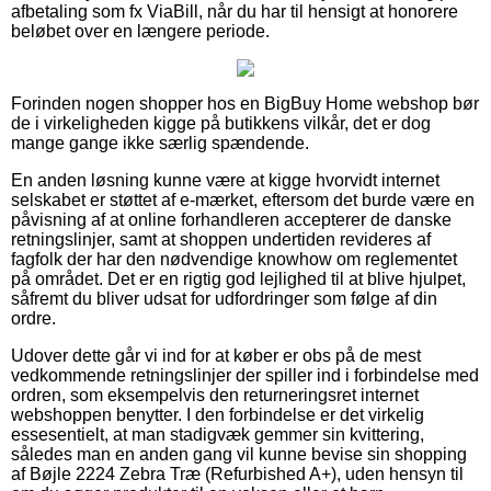
afbetaling som fx ViaBill, når du har til hensigt at honorere
beløbet over en længere periode.
Forinden nogen shopper hos en BigBuy Home webshop bør
de i virkeligheden kigge på butikkens vilkår, det er dog
mange gange ikke særlig spændende.
En anden løsning kunne være at kigge hvorvidt internet
selskabet er støttet af e-mærket, eftersom det burde være en
påvisning af at online forhandleren accepterer de danske
retningslinjer, samt at shoppen undertiden revideres af
fagfolk der har den nødvendige knowhow om reglementet
på området. Det er en rigtig god lejlighed til at blive hjulpet,
såfremt du bliver udsat for udfordringer som følge af din
ordre.
Udover dette går vi ind for at køber er obs på de mest
vedkommende retningslinjer der spiller ind i forbindelse med
ordren, som eksempelvis den returneringsret internet
webshoppen benytter. I den forbindelse er det virkelig
essesentielt, at man stadigvæk gemmer sin kvittering,
således man en anden gang vil kunne bevise sin shopping
af Bøjle 2224 Zebra Træ (Refurbished A+), uden hensyn til