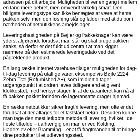
adressen på dit arbejde. Muligheden bliver en gang i mellem
en tand mere pebret, men omvendt virkelig smart. Den
billigste leveringstype kan ikke benægtes at være at hente
pakken selv, men den løsning står og falder med at du bor i
nærheden af netbutikkens arbejdslager.
Leveringshastigheden på Bøjler og frakkeknager kan være
yderst afgørende forudsat man står og skal bruge pakken
straks, så derfor er det fuldt ud centralt at man kigger
nærmere på den estimerede leveringsdato ved det
pågældende produkt.
En lang række internet varehuse tilsiger muligheden for dag-
til-dag levering på utallige varer, eksempelvis Bøjle 2224
Zebra Træ (Refurbished A+), som imidlertid tager
udgangspunkt i at ordren laves tidligere end et givent
klokkeslæt, med hensynstagen til at de garanteret kan nå at
få pakken pakket forinden de lageransatte drager hjemad.
En række netbutikker sikrer fragtfri levering, men ofte er det
forudsat at der aftages for et fastslået beløb. Desuden kunne
man tage den mest letkøbte metode til levering, hvilket i de
fleste tilfælde – uafhængig om man er ved Kolding,
Haderslev eller Bramming – er at få fragtmanden til at bringe
dine produkter til et udleveringssted.