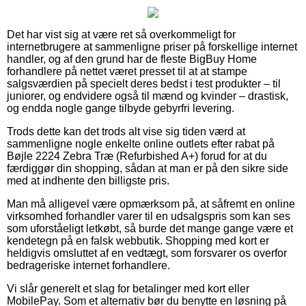
Det har vist sig at være ret så overkommeligt for
internetbrugere at sammenligne priser på forskellige internet
handler, og af den grund har de fleste BigBuy Home
forhandlere på nettet været presset til at at stampe
salgsværdien på specielt deres bedst i test produkter – til
juniorer, og endvidere også til mænd og kvinder – drastisk,
og endda nogle gange tilbyde gebyrfri levering.
Trods dette kan det trods alt vise sig tiden værd at
sammenligne nogle enkelte online outlets efter rabat på
Bøjle 2224 Zebra Træ (Refurbished A+) forud for at du
færdiggør din shopping, sådan at man er på den sikre side
med at indhente den billigste pris.
Man må alligevel være opmærksom på, at såfremt en online
virksomhed forhandler varer til en udsalgspris som kan ses
som uforståeligt letkøbt, så burde det mange gange være et
kendetegn på en falsk webbutik. Shopping med kort er
heldigvis omsluttet af en vedtægt, som forsvarer os overfor
bedrageriske internet forhandlere.
Vi slår generelt et slag for betalinger med kort eller
MobilePay. Som et alternativ bør du benytte en løsning på