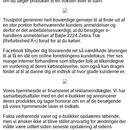
om du søger produkter til en voksen eller et barn.
Trustpilot genererer helt troværdige genveje til at finde ud af
en stor portion forhenværende kunders anmeldelser og
derfor er det anbefalelsesværdigt, at du besigtiger e-
handlens anmeldelser af Bøjle 2224 Zebra Træ
(Refurbished A+) forud for at du køber.
Facebook tilbyder dig tilsvarende ret så værdifulde løsninger
til at få en idé om online forretningens kundefokus. Her ses
mange internet forhandlere som tilbyder folk at tilkendegive
en vurdering af deres købsoplevelse, som også kan drages
fordel af til at danne dig et indtryk af hvor glade kunderne er.
Vores hjemmeside er finansieret af reklameindtægter. Vi har
samarbejdsaftaler med en del e-butikker og annoncerer
deres produkter, og tager honorar om en af de besøgende
på vores hjemmeside laver et indkøb.
Fakta vedrørende varer og e-butikker opdateres løbende,
men vi ønsker ikke at blive stillet ansvarlig for ændringer der
måtte være udført siden seneste opdatering af sidens