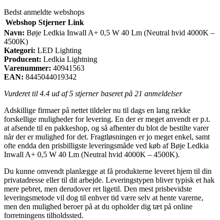
Bedst anmeldte webshops
Webshop
Stjerner
Link
Navn:
Bøje Ledkia Inwall A+ 0,5 W 40 Lm (Neutral hvid 4000K –
4500K)
Kategori:
LED Lighting
Producent:
Ledkia Lightning
Varenummer:
40941563
EAN:
8445044019342
Vurderet til
4.4
ud af 5 stjerner baseret på
21
anmeldelser
Adskillige firmaer på nettet tildeler nu til dags en lang række
forskellige muligheder for levering. En der er meget anvendt er p.t.
at afsende til en pakkeshop, og så afhenter du blot de bestilte varer
når der er mulighed for det. Fragtløsningen er jo meget enkel, samt
ofte endda den prisbilligste leveringsmåde ved køb af Bøje Ledkia
Inwall A+ 0,5 W 40 Lm (Neutral hvid 4000K – 4500K).
Du kunne omvendt planlægge at få produkterne leveret hjem til din
privatadresse eller til dit arbejde. Leveringstypen bliver typisk et hak
mere pebret, men derudover ret ligetil. Den mest prisbevidste
leveringsmetode vil dog til enhver tid være selv at hente varerne,
men den mulighed beroer på at du opholder dig tæt på online
forretningens tilholdssted.