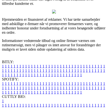
tilfredse kunderne er.
Hjemmesiden er finansieret af reklamer. Vi har tætte samarbejder
med adskillige e-firmaer når vi promoverer firmaernes varer, og
indhenter honorar under forudsætning af at vores besøgende udfører
en ordre.
Informationer vedrørende tilbud og online firmaer værnes om
rutinemæssigt, men vi påtager os intet ansvar for forandringer der
muligvis er lavet siden sidste opdatering af sidens data.
BITLY:
1
1
1
1
1
1
1
1
1
1
1
1
1
1
1
1
1
1
1
1
1
1
1
1
1
1
1
1
1
1
1
1
1
1
1
1
1
1
1
1
1
1
1
1
1
1
1
1
1
1
1
1
1
1
1
1
1
1
1
1
1
1
1
1
1
1
1
1
1
1
1
1
1
1
1
1
1
1
1
1
1
1
1
1
1
1
1
1
1
1
1
1
1
1
1
1
1
1
1
1
SPOTIFY:
1
1
1
1
1
1
1
1
1
1
1
1
1
1
1
1
1
1
1
1
1
1
1
1
1
1
1
1
1
1
1
1
1
1
1
1
1
1
1
1
1
1
1
1
1
1
1
1
1
1
1
1
1
1
1
1
1
1
1
1
1
1
1
1
1
1
1
1
1
1
1
1
1
1
1
1
1
1
1
1
1
1
1
1
1
1
1
1
1
1
1
1
1
1
1
1
1
1
1
1
CUTTLY BIO:
1
1
1
1
1
1
1
1
1
1
1
1
1
1
1
1
1
1
1
1
1
1
1
1
1
1
1
1
1
1
1
1
1
1
1
1
1