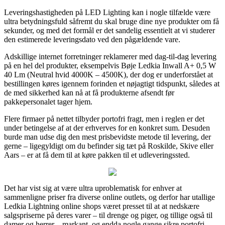
Leveringshastigheden på LED Lighting kan i nogle tilfælde være
ultra betydningsfuld såfremt du skal bruge dine nye produkter om få
sekunder, og med det formål er det sandelig essentielt at vi studerer
den estimerede leveringsdato ved den pågældende vare.
Adskillige internet forretninger reklamerer med dag-til-dag levering
på en hel del produkter, eksempelvis Bøje Ledkia Inwall A+ 0,5 W
40 Lm (Neutral hvid 4000K – 4500K), der dog er underforstået at
bestillingen køres igennem forinden et nøjagtigt tidspunkt, således at
de med sikkerhed kan nå at få produkterne afsendt før
pakkepersonalet tager hjem.
Flere firmaer på nettet tilbyder portofri fragt, men i reglen er det
under betingelse af at der erhverves for en konkret sum. Desuden
burde man udse dig den mest prisbevidste metode til levering, der
gerne – ligegyldigt om du befinder sig tæt på Roskilde, Skive eller
Aars – er at få dem til at køre pakken til et udleveringssted.
Det har vist sig at være ultra uproblematisk for enhver at
sammenligne priser fra diverse online outlets, og derfor har utallige
Ledkia Lightning online shops været presset til at at nedskære
salgspriserne på deres varer – til drenge og piger, og tillige også til
damer og herrer – markant, og endda nogle gange sikre portofri