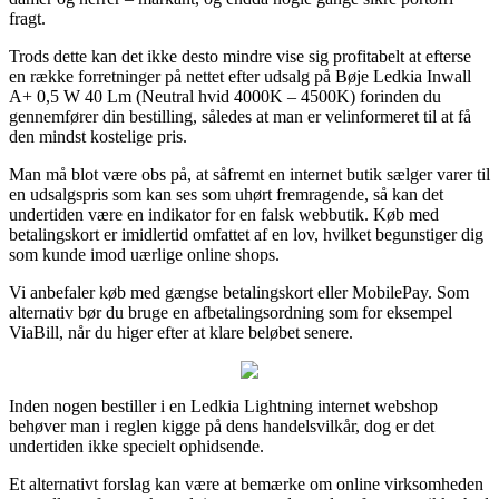
fragt.
Trods dette kan det ikke desto mindre vise sig profitabelt at efterse
en række forretninger på nettet efter udsalg på Bøje Ledkia Inwall
A+ 0,5 W 40 Lm (Neutral hvid 4000K – 4500K) forinden du
gennemfører din bestilling, således at man er velinformeret til at få
den mindst kostelige pris.
Man må blot være obs på, at såfremt en internet butik sælger varer til
en udsalgspris som kan ses som uhørt fremragende, så kan det
undertiden være en indikator for en falsk webbutik. Køb med
betalingskort er imidlertid omfattet af en lov, hvilket begunstiger dig
som kunde imod uærlige online shops.
Vi anbefaler køb med gængse betalingskort eller MobilePay. Som
alternativ bør du bruge en afbetalingsordning som for eksempel
ViaBill, når du higer efter at klare beløbet senere.
Inden nogen bestiller i en Ledkia Lightning internet webshop
behøver man i reglen kigge på dens handelsvilkår, dog er det
undertiden ikke specielt ophidsende.
Et alternativt forslag kan være at bemærke om online virksomheden