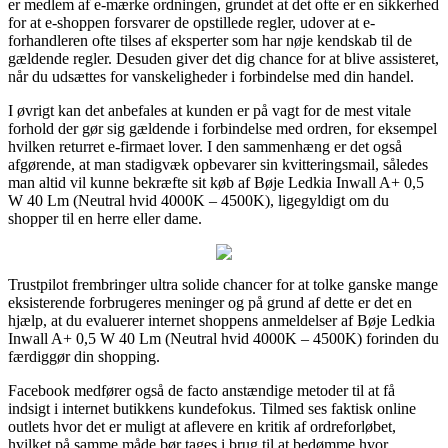
er medlem af e-mærke ordningen, grundet at det ofte er en sikkerhed
for at e-shoppen forsvarer de opstillede regler, udover at e-
forhandleren ofte tilses af eksperter som har nøje kendskab til de
gældende regler. Desuden giver det dig chance for at blive assisteret,
når du udsættes for vanskeligheder i forbindelse med din handel.
I øvrigt kan det anbefales at kunden er på vagt for de mest vitale
forhold der gør sig gældende i forbindelse med ordren, for eksempel
hvilken returret e-firmaet lover. I den sammenhæng er det også
afgørende, at man stadigvæk opbevarer sin kvitteringsmail, således
man altid vil kunne bekræfte sit køb af Bøje Ledkia Inwall A+ 0,5
W 40 Lm (Neutral hvid 4000K – 4500K), ligegyldigt om du
shopper til en herre eller dame.
Trustpilot frembringer ultra solide chancer for at tolke ganske mange
eksisterende forbrugeres meninger og på grund af dette er det en
hjælp, at du evaluerer internet shoppens anmeldelser af Bøje Ledkia
Inwall A+ 0,5 W 40 Lm (Neutral hvid 4000K – 4500K) forinden du
færdiggør din shopping.
Facebook medfører også de facto anstændige metoder til at få
indsigt i internet butikkens kundefokus. Tilmed ses faktisk online
outlets hvor det er muligt at aflevere en kritik af ordreforløbet,
hvilket på samme måde bør tages i brug til at bedømme hvor