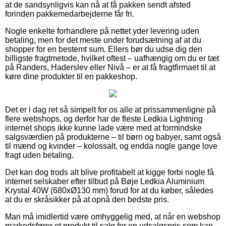
at de sandsynligvis kan nå at få pakken sendt afsted
forinden pakkemedarbejderne får fri.
Nogle enkelte forhandlere på nettet yder levering uden
betaling, men for det meste under forudsætning af at du
shopper for en bestemt sum. Ellers bør du udse dig den
billigste fragtmetode, hvilket oftest – uafhængig om du er tæt
på Randers, Haderslev eller Nivå – er at få fragtfirmaet til at
køre dine produkter til en pakkeshop.
Det er i dag ret så simpelt for os alle at prissammenligne på
flere webshops, og derfor har de fleste Ledkia Lightning
internet shops ikke kunne lade være med at formindske
salgsværdien på produkterne – til børn og babyer, samt også
til mænd og kvinder – kolossalt, og endda nogle gange love
fragt uden betaling.
Det kan dog trods alt blive profitabelt at kigge forbi nogle få
internet selskaber efter tilbud på Bøje Ledkia Aluminium
Krystal 40W (680xØ130 mm) forud for at du køber, således
at du er skråsikker på at opnå den bedste pris.
Man må imidlertid være omhyggelig med, at når en webshop
markedsfører et produkt til salg for en udsalgspris som kan