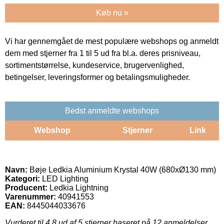
Køb nu »
Vi har gennemgået de mest populære webshops og anmeldt
dem med stjerner fra 1 til 5 ud fra bl.a. deres prisniveau,
sortimentstørrelse, kundeservice, brugervenlighed,
betingelser, leveringsformer og betalingsmuligheder.
Bedst anmeldte webshops
Webshop
Stjerner
Link
Navn:
Bøje Ledkia Aluminium Krystal 40W (680xØ130 mm)
Kategori:
LED Lighting
Producent:
Ledkia Lightning
Varenummer:
40941553
EAN:
8445044033676
Vurderet til
4.8
ud af 5 stjerner baseret på
12
anmeldelser