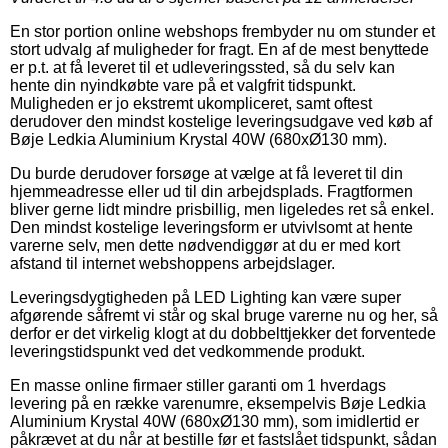
En stor portion online webshops frembyder nu om stunder et
stort udvalg af muligheder for fragt. En af de mest benyttede
er p.t. at få leveret til et udleveringssted, så du selv kan
hente din nyindkøbte vare på et valgfrit tidspunkt.
Muligheden er jo ekstremt ukompliceret, samt oftest
derudover den mindst kostelige leveringsudgave ved køb af
Bøje Ledkia Aluminium Krystal 40W (680xØ130 mm).
Du burde derudover forsøge at vælge at få leveret til din
hjemmeadresse eller ud til din arbejdsplads. Fragtformen
bliver gerne lidt mindre prisbillig, men ligeledes ret så enkel.
Den mindst kostelige leveringsform er utvivlsomt at hente
varerne selv, men dette nødvendiggør at du er med kort
afstand til internet webshoppens arbejdslager.
Leveringsdygtigheden på LED Lighting kan være super
afgørende såfremt vi står og skal bruge varerne nu og her, så
derfor er det virkelig klogt at du dobbelttjekker det forventede
leveringstidspunkt ved det vedkommende produkt.
En masse online firmaer stiller garanti om 1 hverdags
levering på en række varenumre, eksempelvis Bøje Ledkia
Aluminium Krystal 40W (680xØ130 mm), som imidlertid er
påkrævet at du når at bestille før et fastslået tidspunkt, sådan