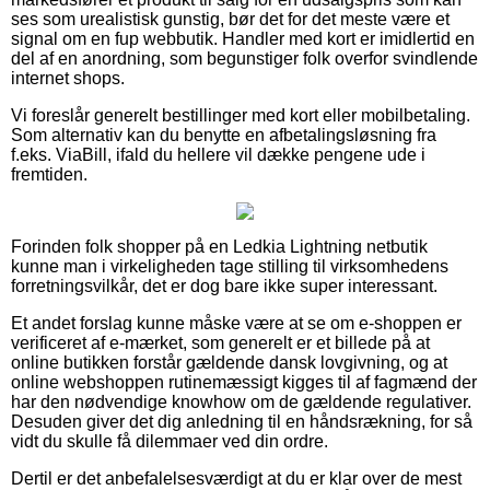
ses som urealistisk gunstig, bør det for det meste være et
signal om en fup webbutik. Handler med kort er imidlertid en
del af en anordning, som begunstiger folk overfor svindlende
internet shops.
Vi foreslår generelt bestillinger med kort eller mobilbetaling.
Som alternativ kan du benytte en afbetalingsløsning fra
f.eks. ViaBill, ifald du hellere vil dække pengene ude i
fremtiden.
Forinden folk shopper på en Ledkia Lightning netbutik
kunne man i virkeligheden tage stilling til virksomhedens
forretningsvilkår, det er dog bare ikke super interessant.
Et andet forslag kunne måske være at se om e-shoppen er
verificeret af e-mærket, som generelt er et billede på at
online butikken forstår gældende dansk lovgivning, og at
online webshoppen rutinemæssigt kigges til af fagmænd der
har den nødvendige knowhow om de gældende regulativer.
Desuden giver det dig anledning til en håndsrækning, for så
vidt du skulle få dilemmaer ved din ordre.
Dertil er det anbefalelsesværdigt at du er klar over de mest