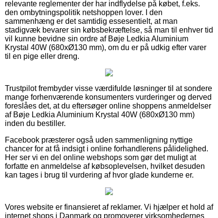
relevante reglementer der har indflydelse på købet, f.eks.
den ombytningspolitik netshoppen lover. I den
sammenhæng er det samtidig essesentielt, at man
stadigvæk bevarer sin købsbekræftelse, så man til enhver tid
vil kunne bevidne sin ordre af Bøje Ledkia Aluminium
Krystal 40W (680xØ130 mm), om du er på udkig efter varer
til en pige eller dreng.
Trustpilot frembyder visse værdifulde løsninger til at sondere
mange forhenværende konsumenters vurderinger og derved
foreslåes det, at du eftersøger online shoppens anmeldelser
af Bøje Ledkia Aluminium Krystal 40W (680xØ130 mm)
inden du bestiller.
Facebook præsterer også uden sammenligning nyttige
chancer for at få indsigt i online forhandlerens pålidelighed.
Her ser vi en del online webshops som gør det muligt at
forfatte en anmeldelse af købsoplevelsen, hvilket desuden
kan tages i brug til vurdering af hvor glade kunderne er.
Vores website er finansieret af reklamer. Vi hjælper et hold af
internet shops i Danmark og promoverer virksomhedernes