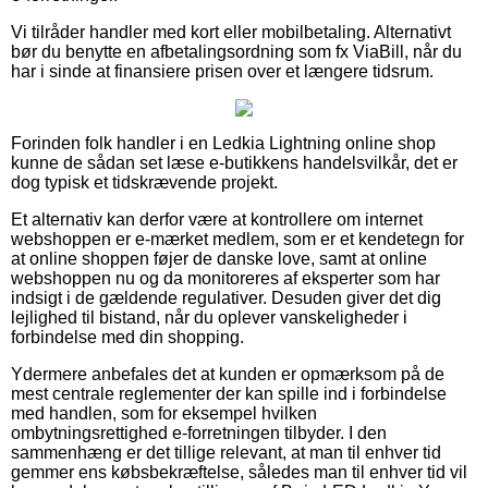
Vi tilråder handler med kort eller mobilbetaling. Alternativt
bør du benytte en afbetalingsordning som fx ViaBill, når du
har i sinde at finansiere prisen over et længere tidsrum.
Forinden folk handler i en Ledkia Lightning online shop
kunne de sådan set læse e-butikkens handelsvilkår, det er
dog typisk et tidskrævende projekt.
Et alternativ kan derfor være at kontrollere om internet
webshoppen er e-mærket medlem, som er et kendetegn for
at online shoppen føjer de danske love, samt at online
webshoppen nu og da monitoreres af eksperter som har
indsigt i de gældende regulativer. Desuden giver det dig
lejlighed til bistand, når du oplever vanskeligheder i
forbindelse med din shopping.
Ydermere anbefales det at kunden er opmærksom på de
mest centrale reglementer der kan spille ind i forbindelse
med handlen, som for eksempel hvilken
ombytningsrettighed e-forretningen tilbyder. I den
sammenhæng er det tillige relevant, at man til enhver tid
gemmer ens købsbekræftelse, således man til enhver tid vil