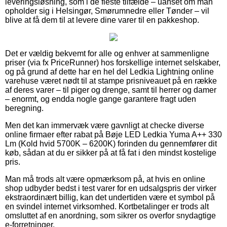
leveringsløsning, som i de fleste tilfælde – uanset om man
opholder sig i Helsingør, Smørumnedre eller Tønder – vil
blive at få dem til at levere dine varer til en pakkeshop.
Det er vældig bekvemt for alle og enhver at sammenligne
priser (via fx PriceRunner) hos forskellige internet selskaber,
og på grund af dette har en hel del Ledkia Lightning online
varehuse været nødt til at stampe prisniveauet på en række
af deres varer – til piger og drenge, samt til herrer og damer
– enormt, og endda nogle gange garantere fragt uden
beregning.
Men det kan immervæk være gavnligt at checke diverse
online firmaer efter rabat på Bøje LED Ledkia Yuma A++ 330
Lm (Kold hvid 5700K – 6200K) forinden du gennemfører dit
køb, sådan at du er sikker på at få fat i den mindst kostelige
pris.
Man må trods alt være opmærksom på, at hvis en online
shop udbyder bedst i test varer for en udsalgspris der virker
ekstraordinært billig, kan det undertiden være et symbol på
en svindel internet virksomhed. Kortbetalinger er trods alt
omsluttet af en anordning, som sikrer os overfor snydagtige
e-forretninger.