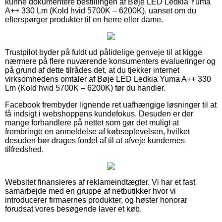
kunne dokumentere bestillingen af Bøje LED Ledkia Yuma
A++ 330 Lm (Kold hvid 5700K – 6200K), uanset om du
efterspørger produkter til en herre eller dame.
Trustpilot byder på fuldt ud pålidelige genveje til at kigge
nærmere på flere nuværende konsumenters evalueringer og
på grund af dette tilrådes det, at du tjekker internet
virksomhedens omtaler af Bøje LED Ledkia Yuma A++ 330
Lm (Kold hvid 5700K – 6200K) før du handler.
Facebook frembyder lignende ret uafhængige løsninger til at
få indsigt i webshoppens kundefokus. Desuden er der
mange forhandlere på nettet som gør det muligt at
frembringe en anmeldelse af købsoplevelsen, hvilket
desuden bør drages fordel af til at afveje kundernes
tilfredshed.
Websitet finansieres af reklameindtægter. Vi har et fast
samarbejde med en gruppe af netbutikker hvor vi
introducerer firmaernes produkter, og høster honorar
forudsat vores besøgende laver et køb.