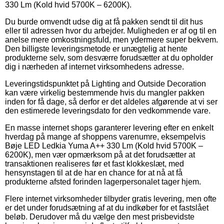
330 Lm (Kold hvid 5700K – 6200K).
Du burde omvendt udse dig at få pakken sendt til dit hus
eller til adressen hvor du arbejder. Muligheden er af og til en
anelse mere omkostningsfuld, men ydermere super bekvem.
Den billigste leveringsmetode er unægtelig at hente
produkterne selv, som desværre forudsætter at du opholder
dig i nærheden af internet virksomhedens adresse.
Leveringstidspunktet på Lighting and Outside Decoration
kan være virkelig bestemmende hvis du mangler pakken
inden for få dage, så derfor er det aldeles afgørende at vi ser
den estimerede leveringsdato for den vedkommende vare.
En masse internet shops garanterer levering efter en enkelt
hverdag på mange af shoppens varenumre, eksempelvis
Bøje LED Ledkia Yuma A++ 330 Lm (Kold hvid 5700K –
6200K), men vær opmærksom på at det forudsætter at
transaktionen realiseres før et fast klokkeslæt, med
hensynstagen til at de har en chance for at nå at få
produkterne afsted forinden lagerpersonalet tager hjem.
Flere internet virksomheder tilbyder gratis levering, men ofte
er det under forudsætning af at du indkøber for et fastslået
beløb. Derudover må du vælge den mest prisbevidste