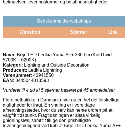
betingelser, leveringsformer og betalingsmuligheder.
Bedst anmeldte webshops
Webshop
Stjerner
Link
Navn:
Bøje LED Ledkia Yuma A++ 330 Lm (Kold hvid
5700K – 6200K)
Kategori:
Lighting and Outside Decoration
Producent:
Ledkia Lightning
Varenummer:
40941550
EAN:
8445044013593
Vurderet til
4
ud af 5 stjerner baseret på
45
anmeldelser
Flere netbutikker i Danmark giver nu en hel del forskellige
muligheder for fragt. En yndling er i vore dage
afhentningssteder, hvor du selv kan hente ordren på et
valgfrit tidspunkt. Fragtløsningen er altså virkelig
gnidningsløs, samt tit tillige den prisbilligste
leveringsmulighed ved køb af Bøje LED Ledkia Yuma A++