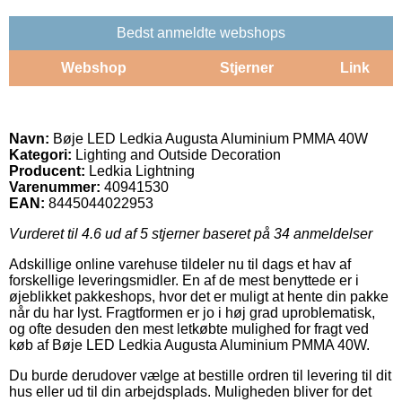
Bedst anmeldte webshops
Webshop
Stjerner
Link
Navn:
Bøje LED Ledkia Augusta Aluminium PMMA 40W
Kategori:
Lighting and Outside Decoration
Producent:
Ledkia Lightning
Varenummer:
40941530
EAN:
8445044022953
Vurderet til
4.6
ud af 5 stjerner baseret på
34
anmeldelser
Adskillige online varehuse tildeler nu til dags et hav af
forskellige leveringsmidler. En af de mest benyttede er i
øjeblikket pakkeshops, hvor det er muligt at hente din pakke
når du har lyst. Fragtformen er jo i høj grad uproblematisk,
og ofte desuden den mest letkøbte mulighed for fragt ved
køb af Bøje LED Ledkia Augusta Aluminium PMMA 40W.
Du burde derudover vælge at bestille ordren til levering til dit
hus eller ud til din arbejdsplads. Muligheden bliver for det