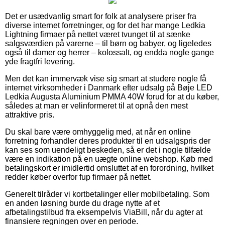
Det er usædvanlig smart for folk at analysere priser fra
diverse internet forretninger, og for det har mange Ledkia
Lightning firmaer på nettet været tvunget til at sænke
salgsværdien på varerne – til børn og babyer, og ligeledes
også til damer og herrer – kolossalt, og endda nogle gange
yde fragtfri levering.
Men det kan immervæk vise sig smart at studere nogle få
internet virksomheder i Danmark efter udsalg på Bøje LED
Ledkia Augusta Aluminium PMMA 40W forud for at du køber,
således at man er velinformeret til at opnå den mest
attraktive pris.
Du skal bare være omhyggelig med, at når en online
forretning forhandler deres produkter til en udsalgspris der
kan ses som uendeligt beskeden, så er det i nogle tilfælde
være en indikation på en uægte online webshop. Køb med
betalingskort er imidlertid omsluttet af en forordning, hvilket
redder køber overfor fup firmaer på nettet.
Generelt tilråder vi kortbetalinger eller mobilbetaling. Som
en anden løsning burde du drage nytte af et
afbetalingstilbud fra eksempelvis ViaBill, når du agter at
finansiere regningen over en periode.