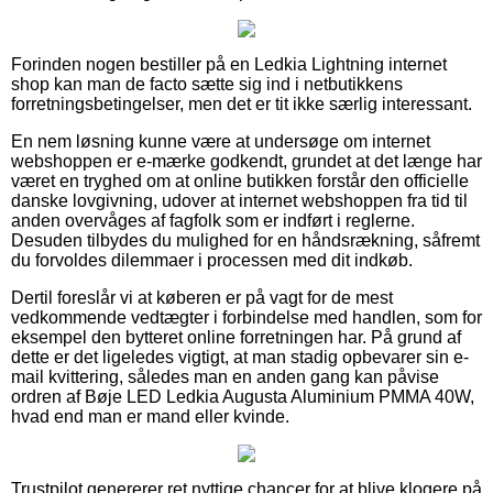
Forinden nogen bestiller på en Ledkia Lightning internet
shop kan man de facto sætte sig ind i netbutikkens
forretningsbetingelser, men det er tit ikke særlig interessant.
En nem løsning kunne være at undersøge om internet
webshoppen er e-mærke godkendt, grundet at det længe har
været en tryghed om at online butikken forstår den officielle
danske lovgivning, udover at internet webshoppen fra tid til
anden overvåges af fagfolk som er indført i reglerne.
Desuden tilbydes du mulighed for en håndsrækning, såfremt
du forvoldes dilemmaer i processen med dit indkøb.
Dertil foreslår vi at køberen er på vagt for de mest
vedkommende vedtægter i forbindelse med handlen, som for
eksempel den bytteret online forretningen har. På grund af
dette er det ligeledes vigtigt, at man stadig opbevarer sin e-
mail kvittering, således man en anden gang kan påvise
ordren af Bøje LED Ledkia Augusta Aluminium PMMA 40W,
hvad end man er mand eller kvinde.
Trustpilot genererer ret nyttige chancer for at blive klogere på