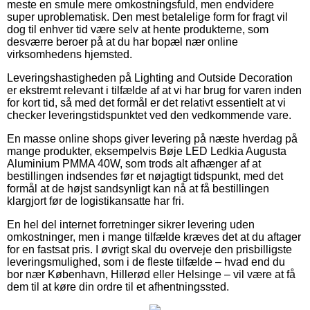
meste en smule mere omkostningsfuld, men endvidere
super uproblematisk. Den mest betalelige form for fragt vil
dog til enhver tid være selv at hente produkterne, som
desværre beroer på at du har bopæl nær online
virksomhedens hjemsted.
Leveringshastigheden på Lighting and Outside Decoration
er ekstremt relevant i tilfælde af at vi har brug for varen inden
for kort tid, så med det formål er det relativt essentielt at vi
checker leveringstidspunktet ved den vedkommende vare.
En masse online shops giver levering på næste hverdag på
mange produkter, eksempelvis Bøje LED Ledkia Augusta
Aluminium PMMA 40W, som trods alt afhænger af at
bestillingen indsendes før et nøjagtigt tidspunkt, med det
formål at de højst sandsynligt kan nå at få bestillingen
klargjort før de logistikansatte har fri.
En hel del internet forretninger sikrer levering uden
omkostninger, men i mange tilfælde kræves det at du aftager
for en fastsat pris. I øvrigt skal du overveje den prisbilligste
leveringsmulighed, som i de fleste tilfælde – hvad end du
bor nær København, Hillerød eller Helsinge – vil være at få
dem til at køre din ordre til et afhentningssted.