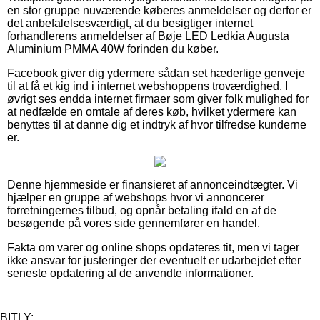
en stor gruppe nuværende køberes anmeldelser og derfor er
det anbefalelsesværdigt, at du besigtiger internet
forhandlerens anmeldelser af Bøje LED Ledkia Augusta
Aluminium PMMA 40W forinden du køber.
Facebook giver dig ydermere sådan set hæderlige genveje
til at få et kig ind i internet webshoppens troværdighed. I
øvrigt ses endda internet firmaer som giver folk mulighed for
at nedfælde en omtale af deres køb, hvilket ydermere kan
benyttes til at danne dig et indtryk af hvor tilfredse kunderne
er.
Denne hjemmeside er finansieret af annonceindtægter. Vi
hjælper en gruppe af webshops hvor vi annoncerer
forretningernes tilbud, og opnår betaling ifald en af de
besøgende på vores side gennemfører en handel.
Fakta om varer og online shops opdateres tit, men vi tager
ikke ansvar for justeringer der eventuelt er udarbejdet efter
seneste opdatering af de anvendte informationer.
BITLY: