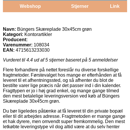
Webshop
Stjerner
Link
Navn:
Büngers Skæreplade 30x45cm grøn
Kategori:
Kontorartikler
Producent:
Varenummer:
108034
EAN:
4715613233030
Vurderet til
4.4
ud af 5 stjerner baseret på
5
anmeldelser
Flere forhandlere på nettet foreslår nu diverse forskellige
fragtmetoder. Førstevalget hos mange er efterhånden at få
leveret til et afhentningssted, og så afhenter du blot de
bestilte varer lige præcis når det passer ind i din kalender.
Fragttypen er jo i høj grad enkel, og mange gange tilmed
den mest betalelige leveringsversion ved køb af Büngers
Skæreplade 30x45cm grøn.
Du bør ligeledes påtænke at få leveret til din private bopæl
eller til dit arbejdes adresse. Fragtmetoden er mange gange
et hak dyrere, men omvendt super fremkommelig. Den mest
letkøbte leveringstype vil dog altid være at du selv henter