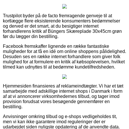
Trustpilot byder på de facto fremragende genveje til at
kortlægge flere eksisterende konsumenters bedømmelser
og derved er det smart, at du besigtiger internet
forhandlerens kritik af Büngers Skæreplade 30x45cm grøn
før du lægger din bestilling.
Facebook fremskaffer lignende en række fantastiske
muligheder for at få en idé om online shoppens pålidelighed.
Desuden ses en række internet forhandlere som giver folk
mulighed for at formulere en kritik af købsoplevelsen, hvilket
tilmed kan udnyttes til at bedømme kundetilfredsheden.
Hjemmesiden finansieres af reklameindtægter. Vi har et tæt
samarbejde med adskillige internet shops i Danmark i form
af at vi annoncerer virksomhedernes tilbud, og tager imod
provision forudsat vores besøgende gennemfører en
bestilling.
Anvisninger omkring tilbud og e-shops vedligeholdes tit,
men vi kan ikke garantere imod reguleringer der er
udarbejdet siden nyligste opdatering af de anvendte data.