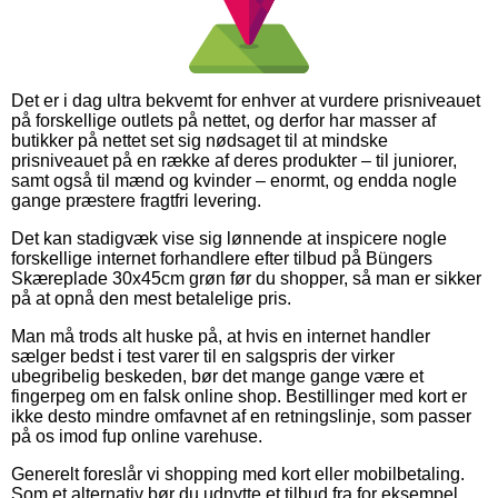
Det er i dag ultra bekvemt for enhver at vurdere prisniveauet
på forskellige outlets på nettet, og derfor har masser af
butikker på nettet set sig nødsaget til at mindske
prisniveauet på en række af deres produkter – til juniorer,
samt også til mænd og kvinder – enormt, og endda nogle
gange præstere fragtfri levering.
Det kan stadigvæk vise sig lønnende at inspicere nogle
forskellige internet forhandlere efter tilbud på Büngers
Skæreplade 30x45cm grøn før du shopper, så man er sikker
på at opnå den mest betalelige pris.
Man må trods alt huske på, at hvis en internet handler
sælger bedst i test varer til en salgspris der virker
ubegribelig beskeden, bør det mange gange være et
fingerpeg om en falsk online shop. Bestillinger med kort er
ikke desto mindre omfavnet af en retningslinje, som passer
på os imod fup online varehuse.
Generelt foreslår vi shopping med kort eller mobilbetaling.
Som et alternativ bør du udnytte et tilbud fra for eksempel