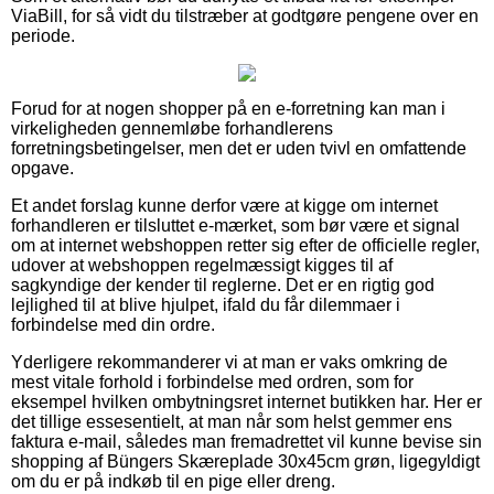
ViaBill, for så vidt du tilstræber at godtgøre pengene over en
periode.
Forud for at nogen shopper på en e-forretning kan man i
virkeligheden gennemløbe forhandlerens
forretningsbetingelser, men det er uden tvivl en omfattende
opgave.
Et andet forslag kunne derfor være at kigge om internet
forhandleren er tilsluttet e-mærket, som bør være et signal
om at internet webshoppen retter sig efter de officielle regler,
udover at webshoppen regelmæssigt kigges til af
sagkyndige der kender til reglerne. Det er en rigtig god
lejlighed til at blive hjulpet, ifald du får dilemmaer i
forbindelse med din ordre.
Yderligere rekommanderer vi at man er vaks omkring de
mest vitale forhold i forbindelse med ordren, som for
eksempel hvilken ombytningsret internet butikken har. Her er
det tillige essesentielt, at man når som helst gemmer ens
faktura e-mail, således man fremadrettet vil kunne bevise sin
shopping af Büngers Skæreplade 30x45cm grøn, ligegyldigt
om du er på indkøb til en pige eller dreng.