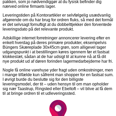
pakken, som jo nødvendiggør at du fysisk befinder dig
nærved online firmaets lager.
Leveringstiden på Kontorartikler er selvfølgelig usædvanlig
afgørende om du har brug for ordren fluks, så med det formål
er det selvsagt fornuftigt at du dobbelttjekker den forventede
leveringsdato på det relevante produkt.
Adskillige internet forretninger annoncerer levering efter en
enkelt hverdag på deres primære produkter, eksempelvis
Büngers Skæreplade 30x45cm grøn, som alligevel tager
udgangspunkt i at bestillingen køres igennem før et fastsat
klokkeslæt, sådan at de har udsigt til at kunne nå at få dit
nye produkt ud af døren forinden lagermedarbejderne har fri.
Nogle få online varehuse yder fragt uden omkostninger, men
i mange tilfælde kun såfremt man shopper for en fastsat sum.
I øvrigt burde du beslutte sig for den billigste
leveringsmodel, der tit – uden hensyn til om man opholder
sig nær Taastrup, Ringsted eller Ebeltoft – vil blive at få dem
til at bringe ordren til et udleveringssted.