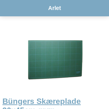
Arlet
Büngers Skæreplade