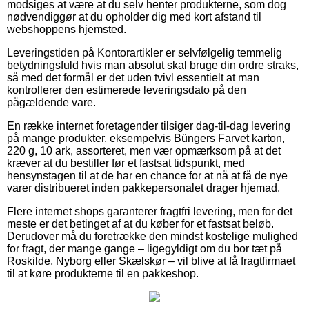
modsiges at være at du selv henter produkterne, som dog
nødvendiggør at du opholder dig med kort afstand til
webshoppens hjemsted.
Leveringstiden på Kontorartikler er selvfølgelig temmelig
betydningsfuld hvis man absolut skal bruge din ordre straks,
så med det formål er det uden tvivl essentielt at man
kontrollerer den estimerede leveringsdato på den
pågældende vare.
En række internet foretagender tilsiger dag-til-dag levering
på mange produkter, eksempelvis Büngers Farvet karton,
220 g, 10 ark, assorteret, men vær opmærksom på at det
kræver at du bestiller før et fastsat tidspunkt, med
hensynstagen til at de har en chance for at nå at få de nye
varer distribueret inden pakkepersonalet drager hjemad.
Flere internet shops garanterer fragtfri levering, men for det
meste er det betinget af at du køber for et fastsat beløb.
Derudover må du foretrække den mindst kostelige mulighed
for fragt, der mange gange – ligegyldigt om du bor tæt på
Roskilde, Nyborg eller Skælskør – vil blive at få fragtfirmaet
til at køre produkterne til en pakkeshop.