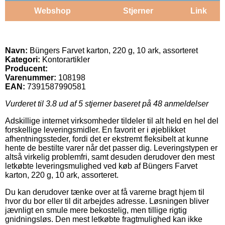
Webshop
Stjerner
Link
Navn:
Büngers Farvet karton, 220 g, 10 ark, assorteret
Kategori:
Kontorartikler
Producent:
Varenummer:
108198
EAN:
7391587990581
Vurderet til
3.8
ud af 5 stjerner baseret på
48
anmeldelser
Adskillige internet virksomheder tildeler til alt held en hel del
forskellige leveringsmidler. En favorit er i øjeblikket
afhentningssteder, fordi det er ekstremt fleksibelt at kunne
hente de bestilte varer når det passer dig. Leveringstypen er
altså virkelig problemfri, samt desuden derudover den mest
letkøbte leveringsmulighed ved køb af Büngers Farvet
karton, 220 g, 10 ark, assorteret.
Du kan derudover tænke over at få varerne bragt hjem til
hvor du bor eller til dit arbejdes adresse. Løsningen bliver
jævnligt en smule mere bekostelig, men tillige rigtig
gnidningsløs. Den mest letkøbte fragtmulighed kan ikke