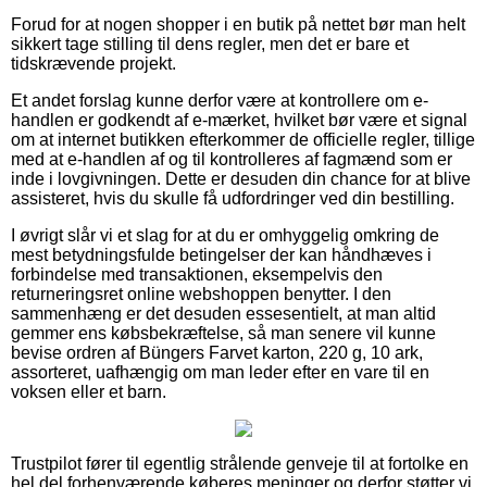
Forud for at nogen shopper i en butik på nettet bør man helt
sikkert tage stilling til dens regler, men det er bare et
tidskrævende projekt.
Et andet forslag kunne derfor være at kontrollere om e-
handlen er godkendt af e-mærket, hvilket bør være et signal
om at internet butikken efterkommer de officielle regler, tillige
med at e-handlen af og til kontrolleres af fagmænd som er
inde i lovgivningen. Dette er desuden din chance for at blive
assisteret, hvis du skulle få udfordringer ved din bestilling.
I øvrigt slår vi et slag for at du er omhyggelig omkring de
mest betydningsfulde betingelser der kan håndhæves i
forbindelse med transaktionen, eksempelvis den
returneringsret online webshoppen benytter. I den
sammenhæng er det desuden essesentielt, at man altid
gemmer ens købsbekræftelse, så man senere vil kunne
bevise ordren af Büngers Farvet karton, 220 g, 10 ark,
assorteret, uafhængig om man leder efter en vare til en
voksen eller et barn.
Trustpilot fører til egentlig strålende genveje til at fortolke en
hel del forhenværende køberes meninger og derfor støtter vi,