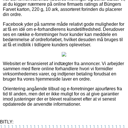
at du kigger nærmere på online firmaets ratings af Büngers
Farvet karton, 220 g, 10 ark, assorteret forinden du placerer
din ordre.
Facebook yder på samme måde relativt gode muligheder for
at få en idé om e-forhandlerens kundetilfredshed. Derudover
ses en række e-forretninger hvor kunder kan meddele en
bedømmelse af ordreforløbet, hvilket desuden må bruges til
at få et indblik i tidligere kunders oplevelser.
Websitet er finansieret af indtægter fra annoncer. Vi arbejder
sammen med flere online forhandlere hvori vi formidler
virksomhedernes varer, og indtjener betaling forudsat en
bruger fra vores hjemmeside laver en ordre.
Orientering angående tilbud og e-forretninger ajourføres fra
tid til anden, men det er ikke muligt for os at give garantier
imod justeringer der er blevet realiseret efter at vi senest
opdaterede de anvendte informationer.
BITLY:
1
1
1
1
1
1
1
1
1
1
1
1
1
1
1
1
1
1
1
1
1
1
1
1
1
1
1
1
1
1
1
1
1
1