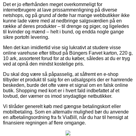
Det er jo efterhånden meget overkommeligt for
internetbrugere at lave prissammenligning på diverse
netshops, og på grund af dette har mange webbutikker ikke
kunne lade være med at nedbringe salgsværdien på en
række af deres produkter – til drenge og piger, og ligeledes
til kvinder og mænd – helt i bund, og endda nogle gange
sikre portofri levering.
Men det kan imidlertid vise sig lukrativt at studere visse
online varehuse efter tilbud på Büngers Farvet karton, 220 g,
10 ark, assorteret forud for at du køber, således at du er tryg
ved at opnå den mindst kostelige pris.
Du skal dog være så påpasselig, at såfremt en e-shop
tilbyder et produkt til salg for en udsalgspris der er hamrende
beskeden, burde det ofte være et signal om en falsk online
butik. Shopping med kort er i hvert fald indbefattet af et
lovbud, der værner os imod snydagtige netbutikker.
Vi tilråder generelt køb med gængse betalingskort eller
mobilbetaling. Som en alternativ mulighed bør du anvende
en afbetalingsordning fra fx ViaBill, når du har til hensigt at
finansiere regningen af flere omgange.