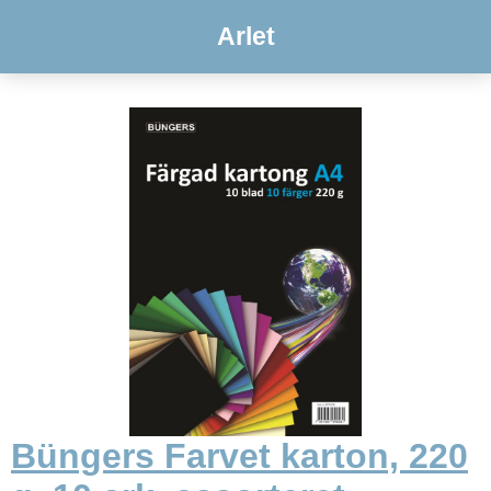
Arlet
Büngers Farvet karton, 220