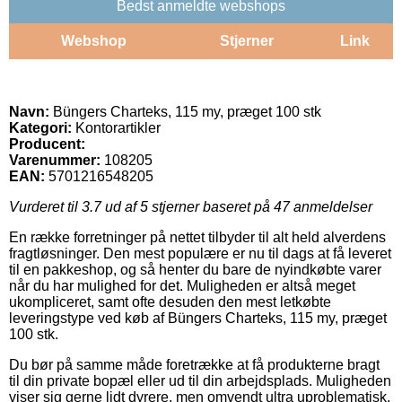
Bedst anmeldte webshops
Webshop
Stjerner
Link
Navn:
Büngers Charteks, 115 my, præget 100 stk
Kategori:
Kontorartikler
Producent:
Varenummer:
108205
EAN:
5701216548205
Vurderet til
3.7
ud af 5 stjerner baseret på
47
anmeldelser
En række forretninger på nettet tilbyder til alt held alverdens
fragtløsninger. Den mest populære er nu til dags at få leveret
til en pakkeshop, og så henter du bare de nyindkøbte varer
når du har mulighed for det. Muligheden er altså meget
ukompliceret, samt ofte desuden den mest letkøbte
leveringstype ved køb af Büngers Charteks, 115 my, præget
100 stk.
Du bør på samme måde foretrække at få produkterne bragt
til din private bopæl eller ud til din arbejdsplads. Muligheden
viser sig gerne lidt dyrere, men omvendt ultra uproblematisk.