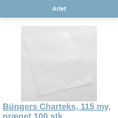
Arlet
Büngers Charteks, 115 my,
præget 100 stk