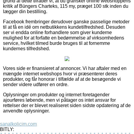
grund af dette tilråder vi, at du gransker online webshoppens
kritik af Büngers Charteks, 115 my, præget 100 stk inden du
lægger din bestilling.
Facebook frembringer derudover ganske passelige metoder
til at få en idé om netbutikkens kundetilfredshed. Desuden
ser vi endda online forhandlere som giver kunderne
mulighed for at forfatte en bedømmelse af virksomhedens
service, hvilket tilmed burde bruges til at fornemme
kundernes tilfredshed.
Vores side er finansieret af annoncer. Vi har aftaler med en
mængde internet webshops hvor vi præsenterer deres
produkter, og får honorar i tilfælde af at de besøgende vi
sender videre udfører en ordre.
Oplysninger om produkter og internet foretagender
ajourføres løbende, men vi påtager os intet ansvar for
rettelser der er blevet realiseret siden sidste opdatering af de
anvendte oplysninger.
sanalkolicim.com
BITLY: