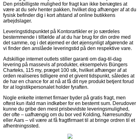
Den prisbilligste mulighed for fragt kan ikke benægtes at
være at du selv henter pakken, hvilket dog afhænger af at du
fysisk befinder dig i kort afstand af online butikkens
arbejdslager.
Leveringstidspunktet på Kontorartikler er jo særdeles
bestemmende i tilfælde af at du har brug for din ordre med
det samme, og i det øjemed er det øjensynligt afgørende at
vi finder den anslåede leveringstid på den respektive vare.
Adskillige internet outlets stiller garanti om dag-til-dag
levering på massevis af produkter, eksempelvis Büngers
Charteks, 115 my, præget 100 stk, hvilket afhænger af at
orden realiseres tidligere end et givent tidspunkt, således at
de har en chance for at nå at få dit nye produkt betjent forud
for at logistikpersonalet holder fyraften.
Nogle enkelte internet firmaer byder på gratis fragt, men
oftest kun ifald man indkøber for en bestemt sum. Derudover
kunne du gribe den mest prisbevidste leveringsmulighed,
der ofte – uafhængig om du bor ved Kolding, Nørresundby
eller Aars – vil være at få fragtfirmaet til at bringe ordren til et
afhentningssted.