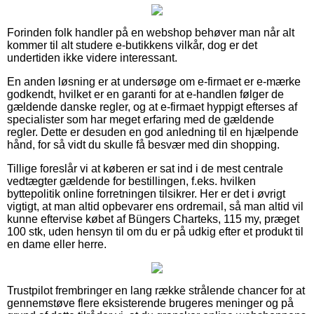
Forinden folk handler på en webshop behøver man når alt
kommer til alt studere e-butikkens vilkår, dog er det
undertiden ikke videre interessant.
En anden løsning er at undersøge om e-firmaet er e-mærke
godkendt, hvilket er en garanti for at e-handlen følger de
gældende danske regler, og at e-firmaet hyppigt efterses af
specialister som har meget erfaring med de gældende
regler. Dette er desuden en god anledning til en hjælpende
hånd, for så vidt du skulle få besvær med din shopping.
Tillige foreslår vi at køberen er sat ind i de mest centrale
vedtægter gældende for bestillingen, f.eks. hvilken
byttepolitik online forretningen tilsikrer. Her er det i øvrigt
vigtigt, at man altid opbevarer ens ordremail, så man altid vil
kunne eftervise købet af Büngers Charteks, 115 my, præget
100 stk, uden hensyn til om du er på udkig efter et produkt til
en dame eller herre.
Trustpilot frembringer en lang række strålende chancer for at
gennemstøve flere eksisterende brugeres meninger og på