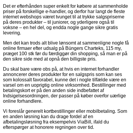
Det er efterhånden super enkelt for købere at sammenholde
priser på forskellige e-handler, og derfor har langt de fleste
internet webshops været tvunget til at trykke salgspriserne
på deres produkter – til juniorer, og yderligere også til
voksne – en hel del, og endda nogle gange sikre gratis
levering.
Men det kan trods alt blive lønsomt at sammenligne nogle få
online firmaer efter udsalg på Büngers Charteks, 115 my,
præget 100 stk før du færdiggør din shopping, så man er på
den sikre side med at opnå den billigste pris.
Du skal bare være obs på, at hvis en internet forhandler
annoncerer deres produkter for en salgspris som kan ses
som kolossalt favorabel, kunne det i nogle tilfælde være en
varsel om en uoprigtig online virksomhed. Bestillinger med
betalingskort er på den anden side indbefattet af
Indsigelsesordningen, der passer på køber overfor uærlige
online forhandlere.
Vi foreslår generelt kortbestillinger eller mobilbetaling. Som
en anden løsning kan du drage fordel af en
afbetalingsløsning fra eksempelvis ViaBill, ifald du
efterspørger at honorere regningen over tid.