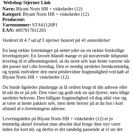
Webshop
Stjerner
Link
Navn:
Blyant Noris HB + viskelæder (12)
Kategori:
Blyant Noris HB + viskelæder (12)
Producent:
Varenummer:
STA61120P1
EAN:
4007817611265
Vurderet til
4.7
ud af 5 stjerner baseret på
41
anmeldelser
En lang række forretninger på nettet yder nu en række forskellige
leveringstyper. En favorit iblandt mange er på nuværende tidspunkt
levering til et afhentningssted, så du nemt selv kan hente varerne når
det passer ind i din hverdag. Den er nemlig særdeles fremkommelig,
og typisk endvidere den mest prisbevidste fragtmulighed ved køb af
Blyant Noris HB + viskelæder (12).
Du burde ligeledes planlægge at få ordren bragt til din adresse eller
til når du er på job. Den viser sig godt nok en sjat dyrere, men tillige
særdeles bekvem. Den billigste fragtmulighed vil dog altid vise sig
at være at hente pakken selv, men dette beroer på at du bor i kort
afstand af e-forretningens adresse.
Leveringstiden på Blyant Noris HB + viskelæder (12) er jo
temmelig aktuel forudsat man absolut skal bruge dine nye varer
inden for kort tid, og derfor er det sandelig passende at vi ser det