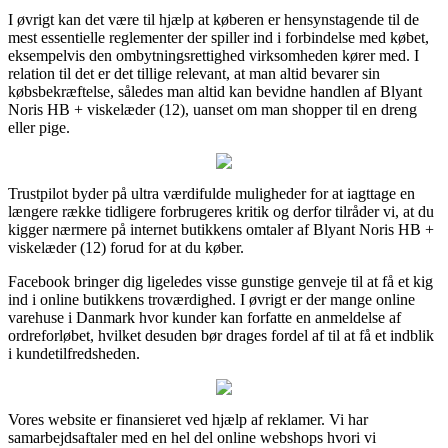
I øvrigt kan det være til hjælp at køberen er hensynstagende til de
mest essentielle reglementer der spiller ind i forbindelse med købet,
eksempelvis den ombytningsrettighed virksomheden kører med. I
relation til det er det tillige relevant, at man altid bevarer sin
købsbekræftelse, således man altid kan bevidne handlen af Blyant
Noris HB + viskelæder (12), uanset om man shopper til en dreng
eller pige.
Trustpilot byder på ultra værdifulde muligheder for at iagttage en
længere række tidligere forbrugeres kritik og derfor tilråder vi, at du
kigger nærmere på internet butikkens omtaler af Blyant Noris HB +
viskelæder (12) forud for at du køber.
Facebook bringer dig ligeledes visse gunstige genveje til at få et kig
ind i online butikkens troværdighed. I øvrigt er der mange online
varehuse i Danmark hvor kunder kan forfatte en anmeldelse af
ordreforløbet, hvilket desuden bør drages fordel af til at få et indblik
i kundetilfredsheden.
Vores website er finansieret ved hjælp af reklamer. Vi har
samarbejdsaftaler med en hel del online webshops hvori vi