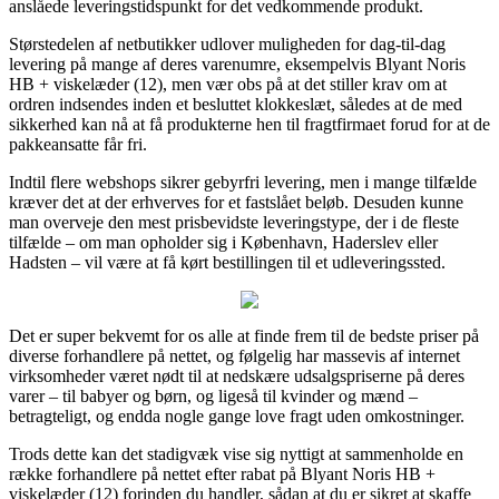
anslåede leveringstidspunkt for det vedkommende produkt.
Størstedelen af netbutikker udlover muligheden for dag-til-dag
levering på mange af deres varenumre, eksempelvis Blyant Noris
HB + viskelæder (12), men vær obs på at det stiller krav om at
ordren indsendes inden et besluttet klokkeslæt, således at de med
sikkerhed kan nå at få produkterne hen til fragtfirmaet forud for at de
pakkeansatte får fri.
Indtil flere webshops sikrer gebyrfri levering, men i mange tilfælde
kræver det at der erhverves for et fastslået beløb. Desuden kunne
man overveje den mest prisbevidste leveringstype, der i de fleste
tilfælde – om man opholder sig i København, Haderslev eller
Hadsten – vil være at få kørt bestillingen til et udleveringssted.
Det er super bekvemt for os alle at finde frem til de bedste priser på
diverse forhandlere på nettet, og følgelig har massevis af internet
virksomheder været nødt til at nedskære udsalgspriserne på deres
varer – til babyer og børn, og ligeså til kvinder og mænd –
betragteligt, og endda nogle gange love fragt uden omkostninger.
Trods dette kan det stadigvæk vise sig nyttigt at sammenholde en
række forhandlere på nettet efter rabat på Blyant Noris HB +
viskelæder (12) forinden du handler, sådan at du er sikret at skaffe