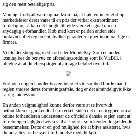
sig den mest betalelige pris.
Man bør trods alt være opmærksom på, at ifald en internet shop
markedsfører deres varer til en pris der virker ekstraordinært
fordelagtig, så kan det i nogle tilfælde være et signal om en
snydagtig e-forhandler. Køb med kort er på den anden side
omfavnet af et reglement, hvilket garanterer køber imod uærlige e-
firmaer.
Vi tilråder shopping med kort eller MobilePay. Som en anden
løsning bør du benytte en afbetalingsordning som fx ViaBill, i
tilfælde af at du efterspørger at afdrage beløbet over tid.
Forinden nogen handler hos en internet virksomhed burde man i
reglen studere deres forretningsaftale, dog er det almindeligvis ikke
særlig interessant.
En anden valgmulighed kunne derfor være at se hvorvidt
netbutikken er godkendt af e-mærket, siden det er en tryghed om at
online forhandleren understøtter de officielle danske regler, samt at
forretningen lejlighedsvis ses til af fagfolk som kender de gældende
bestemmelser. Dette er en god mulighed for at blive assisteret, hvis
du udsættes for besvær i forbindelse med dit køb.