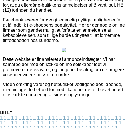
for, at du eftergår e-butikkens anmeldelser af Blyant, gul, HB
(12) forinden du handler.
Facebook leverer for øvrigt temmelig nyttige muligheder for
at få indblik i e-shoppens popularitet. Her er der nogle online
firmaer som gør det muligt at forfatte en anmeldelse af
købsoplevelsen, som tillige burde udnyttes til at fornemme
tilfredsheden hos kunderne.
Dette website er finansieret af annonceindtægter. Vi har
samarbejder med en række online selskaber idet vi
promoverer deres varer, og indtjener betaling om de brugere
vi sender videre udfører en ordre.
Viden omkring varer og netbutikker vedligeholdes løbende,
men vi tager forbehold for modifikationer der er blevet udført
efter sidste opdatering af sidens oplysninger.
BITLY:
1
1
1
1
1
1
1
1
1
1
1
1
1
1
1
1
1
1
1
1
1
1
1
1
1
1
1
1
1
1
1
1
1
1
1
1
1
1
1
1
1
1
1
1
1
1
1
1
1
1
1
1
1
1
1
1
1
1
1
1
1
1
1
1
1
1
1
1
1
1
1
1
1
1
1
1
1
1
1
1
1
1
1
1
1
1
1
1
1
1
1
1
1
1
1
1
1
1
1
1