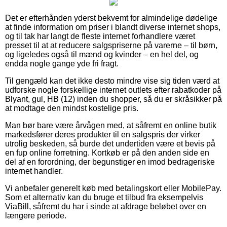
Det er efterhånden yderst bekvemt for almindelige dødelige
at finde information om priser i blandt diverse internet shops,
og til tak har langt de fleste internet forhandlere været
presset til at at reducere salgspriserne på varerne – til børn,
og ligeledes også til mænd og kvinder – en hel del, og
endda nogle gange yde fri fragt.
Til gengæld kan det ikke desto mindre vise sig tiden værd at
udforske nogle forskellige internet outlets efter rabatkoder på
Blyant, gul, HB (12) inden du shopper, så du er skråsikker på
at modtage den mindst kostelige pris.
Man bør bare være årvågen med, at såfremt en online butik
markedsfører deres produkter til en salgspris der virker
utrolig beskeden, så burde det undertiden være et bevis på
en fup online forretning. Kortkøb er på den anden side en
del af en forordning, der begunstiger en imod bedrageriske
internet handler.
Vi anbefaler generelt køb med betalingskort eller MobilePay.
Som et alternativ kan du bruge et tilbud fra eksempelvis
ViaBill, såfremt du har i sinde at afdrage beløbet over en
længere periode.