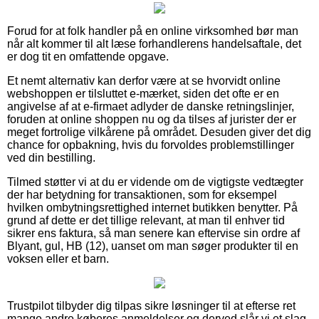
Forud for at folk handler på en online virksomhed bør man
når alt kommer til alt læse forhandlerens handelsaftale, det
er dog tit en omfattende opgave.
Et nemt alternativ kan derfor være at se hvorvidt online
webshoppen er tilsluttet e-mærket, siden det ofte er en
angivelse af at e-firmaet adlyder de danske retningslinjer,
foruden at online shoppen nu og da tilses af jurister der er
meget fortrolige vilkårene på området. Desuden giver det dig
chance for opbakning, hvis du forvoldes problemstillinger
ved din bestilling.
Tilmed støtter vi at du er vidende om de vigtigste vedtægter
der har betydning for transaktionen, som for eksempel
hvilken ombytningsrettighed internet butikken benytter. På
grund af dette er det tillige relevant, at man til enhver tid
sikrer ens faktura, så man senere kan eftervise sin ordre af
Blyant, gul, HB (12), uanset om man søger produkter til en
voksen eller et barn.
Trustpilot tilbyder dig tilpas sikre løsninger til at efterse ret
mange andre køberes anmeldelser og derved slår vi et slag