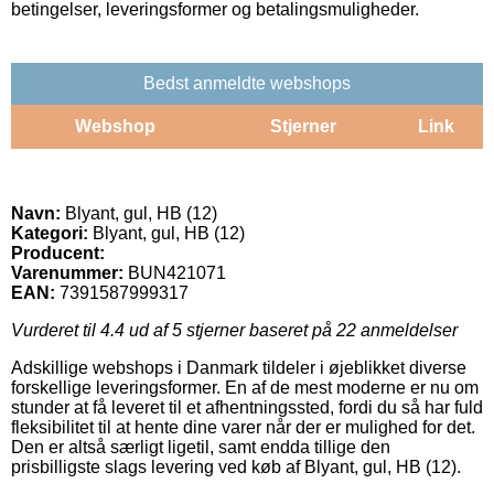
betingelser, leveringsformer og betalingsmuligheder.
Bedst anmeldte webshops
Webshop
Stjerner
Link
Navn:
Blyant, gul, HB (12)
Kategori:
Blyant, gul, HB (12)
Producent:
Varenummer:
BUN421071
EAN:
7391587999317
Vurderet til
4.4
ud af 5 stjerner baseret på
22
anmeldelser
Adskillige webshops i Danmark tildeler i øjeblikket diverse
forskellige leveringsformer. En af de mest moderne er nu om
stunder at få leveret til et afhentningssted, fordi du så har fuld
fleksibilitet til at hente dine varer når der er mulighed for det.
Den er altså særligt ligetil, samt endda tillige den
prisbilligste slags levering ved køb af Blyant, gul, HB (12).