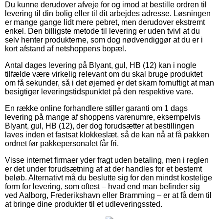
Du kunne derudover afveje for og imod at bestille ordren til
levering til din bolig eller til dit arbejdes adresse. Løsningen
er mange gange lidt mere pebret, men derudover ekstremt
enkel. Den billigste metode til levering er uden tvivl at du
selv henter produkterne, som dog nødvendiggør at du er i
kort afstand af netshoppens bopæl.
Antal dages levering på Blyant, gul, HB (12) kan i nogle
tilfælde være virkelig relevant om du skal bruge produktet
om få sekunder, så i det øjemed er det skam fornuftigt at man
besigtiger leveringstidspunktet på den respektive vare.
En række online forhandlere stiller garanti om 1 dags
levering på mange af shoppens varenumre, eksempelvis
Blyant, gul, HB (12), der dog forudsætter at bestillingen
laves inden et fastsat klokkeslæt, så de kan nå at få pakken
ordnet før pakkepersonalet får fri.
Visse internet firmaer yder fragt uden betaling, men i reglen
er det under forudsætning af at der handles for et bestemt
beløb. Alternativt må du beslutte sig for den mindst kostelige
form for levering, som oftest – hvad end man befinder sig
ved Aalborg, Frederikshavn eller Bramming – er at få dem til
at bringe dine produkter til et udleveringssted.