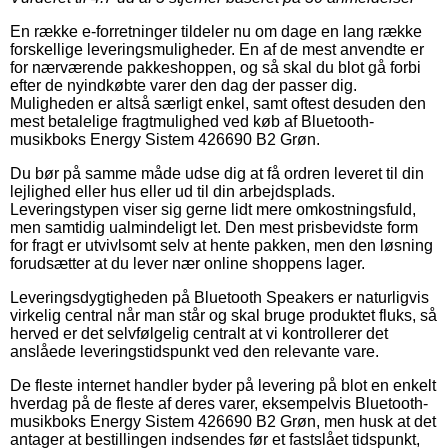
En række e-forretninger tildeler nu om dage en lang række
forskellige leveringsmuligheder. En af de mest anvendte er
for nærværende pakkeshoppen, og så skal du blot gå forbi
efter de nyindkøbte varer den dag der passer dig.
Muligheden er altså særligt enkel, samt oftest desuden den
mest betalelige fragtmulighed ved køb af Bluetooth-
musikboks Energy Sistem 426690 B2 Grøn.
Du bør på samme måde udse dig at få ordren leveret til din
lejlighed eller hus eller ud til din arbejdsplads.
Leveringstypen viser sig gerne lidt mere omkostningsfuld,
men samtidig ualmindeligt let. Den mest prisbevidste form
for fragt er utvivlsomt selv at hente pakken, men den løsning
forudsætter at du lever nær online shoppens lager.
Leveringsdygtigheden på Bluetooth Speakers er naturligvis
virkelig central når man står og skal bruge produktet fluks, så
herved er det selvfølgelig centralt at vi kontrollerer det
anslåede leveringstidspunkt ved den relevante vare.
De fleste internet handler byder på levering på blot en enkelt
hverdag på de fleste af deres varer, eksempelvis Bluetooth-
musikboks Energy Sistem 426690 B2 Grøn, men husk at det
antager at bestillingen indsendes før et fastslået tidspunkt,