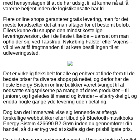
med hensynstagen til at de har udsigt til at kunne nå at få
varerne betjent inden de logistikansatte har fri.
Flere online shops garanterer gratis levering, men for det
meste forudsætter det at man aftager for et bestemt beløb.
Ellers kunne du snuppe den mindst kostelige
leveringsversion, der i de fleste tilfælde – uanset om man
opholder sig ved Taastrup, Nykøbing Falster eller Vojens –
vil blive at få fragtmanden til at køre bestillingen til et
udleveringssted.
Det er virkelig fleksibelt for alle og enhver at finde frem til de
bedste priser fra diverse shops på nettet, og derfor har de
fleste Energy Sistem online butikker været tvunget til at
nedsætte salgspriserne på mange af deres produkter – til
juniorer, og ligeledes til mænd og kvinder – eftertrykkeligt, og
endda nogle gange yde levering uden betaling.
Dog kan det immervæk vise sig lønnende at eftergå
forskellige webbutikker efter tilbud på Bluetooth-musikboks
Energy Sistem 426690 B2 Grøn inden du gennemfører din
handel, så du er tryg ved at skaffe sig den prisbilligste pris.
Du skal dog være omhyggelig med, at hvis en butik på nettet