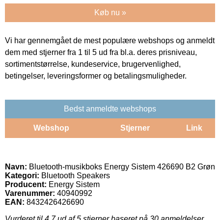
Køb nu »
Vi har gennemgået de mest populære webshops og anmeldt
dem med stjerner fra 1 til 5 ud fra bl.a. deres prisniveau,
sortimentstørrelse, kundeservice, brugervenlighed,
betingelser, leveringsformer og betalingsmuligheder.
Bedst anmeldte webshops
Webshop
Stjerner
Link
Navn:
Bluetooth-musikboks Energy Sistem 426690 B2 Grøn
Kategori:
Bluetooth Speakers
Producent:
Energy Sistem
Varenummer:
40940992
EAN:
8432426426690
Vurderet til
4.7
ud af 5 stjerner baseret på
30
anmeldelser