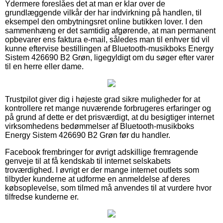
Ydermere foreslåes det at man er klar over de
grundlæggende vilkår der har indvirkning på handlen, til
eksempel den ombytningsret online butikken lover. I den
sammenhæng er det samtidig afgørende, at man permanent
opbevarer ens faktura e-mail, således man til enhver tid vil
kunne eftervise bestillingen af Bluetooth-musikboks Energy
Sistem 426690 B2 Grøn, ligegyldigt om du søger efter varer
til en herre eller dame.
Trustpilot giver dig i højeste grad sikre muligheder for at
kontrollere ret mange nuværende forbrugeres erfaringer og
på grund af dette er det prisværdigt, at du besigtiger internet
virksomhedens bedømmelser af Bluetooth-musikboks
Energy Sistem 426690 B2 Grøn før du handler.
Facebook frembringer for øvrigt adskillige fremragende
genveje til at få kendskab til internet selskabets
troværdighed. I øvrigt er der mange internet outlets som
tilbyder kunderne at udforme en anmeldelse af deres
købsoplevelse, som tilmed må anvendes til at vurdere hvor
tilfredse kunderne er.