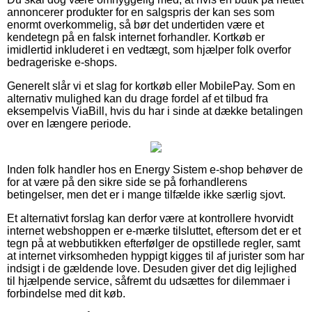
annoncerer produkter for en salgspris der kan ses som
enormt overkommelig, så bør det undertiden være et
kendetegn på en falsk internet forhandler. Kortkøb er
imidlertid inkluderet i en vedtægt, som hjælper folk overfor
bedrageriske e-shops.
Generelt slår vi et slag for kortkøb eller MobilePay. Som en
alternativ mulighed kan du drage fordel af et tilbud fra
eksempelvis ViaBill, hvis du har i sinde at dække betalingen
over en længere periode.
Inden folk handler hos en Energy Sistem e-shop behøver de
for at være på den sikre side se på forhandlerens
betingelser, men det er i mange tilfælde ikke særlig sjovt.
Et alternativt forslag kan derfor være at kontrollere hvorvidt
internet webshoppen er e-mærke tilsluttet, eftersom det er et
tegn på at webbutikken efterfølger de opstillede regler, samt
at internet virksomheden hyppigt kigges til af jurister som har
indsigt i de gældende love. Desuden giver det dig lejlighed
til hjælpende service, såfremt du udsættes for dilemmaer i
forbindelse med dit køb.