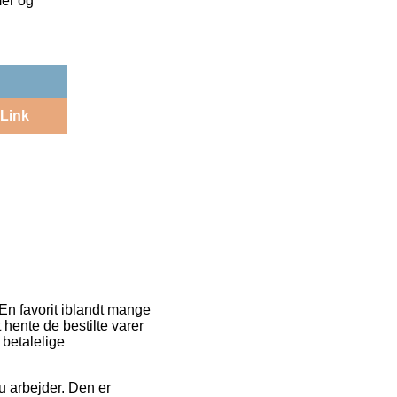
mer og
Link
 En favorit iblandt mange
at hente de bestilte varer
 betalelige
du arbejder. Den er