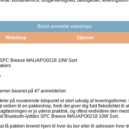
rrelse, kundeservice, brugervenlighed, betingelser, leveringsfor
Bedst anmeldte webshops
Webshop
Stjerner
rn SPC Breeze MAUAPO0218 10W Sort
akers
0
jerner baseret på
47
anmeldelser
ildeler på nuværende tidspunkt et stort udvalg af leveringsformer.
gt ordren til en pakkeshop, fordi det giver dig fuld fleksibilitet til 
Fragtløsningen er jo yderst praktisk, og oftest endvidere den mest
 af Bluetooth-lydtårn SPC Breeze MAUAPO0218 10W Sort.
at få pakken leveret hjem til hvor du bor eller til adressen hvor 