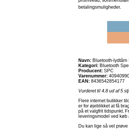
prisniveau, sortimentstø
betalingsmuligheder.
Navn:
Bluetooth-lydtå
Kategori:
Bluetooth Spe
Producent:
SPC
Varenummer:
4094099
EAN:
8436542854177
Vurderet til
4.8
ud af 5 st
Flere internet butikker t
er for øjeblikket at få bra
på et valgfrit tidspunkt. 
leveringsmodel ved køb
Du kan lige så vel prøve 