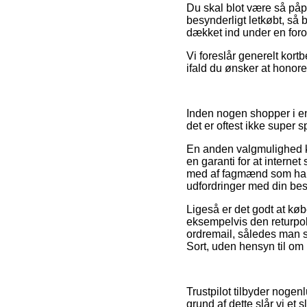
Du skal blot være så påpa
besynderligt letkøbt, så 
dækket ind under en for
Vi foreslår generelt kort
ifald du ønsker at honorer
Inden nogen shopper i e
det er oftest ikke super
En anden valgmulighed ku
en garanti for at internet
med af fagmænd som har in
udfordringer med din best
Ligeså er det godt at kø
eksempelvis den returpoli
ordremail, således man
Sort, uden hensyn til om 
Trustpilot tilbyder noge
grund af dette slår vi e