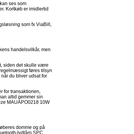
r kan ses som
r. Kortkøb er imidlertid
gsløsning som fx ViaBill,
kkens handelsvilkår, men
, siden det skulle være
 regelmæssigt føres tilsyn
når du bliver udsat for
r for transaktionen,
 man altid gemmer sin
 Breeze MAUAPO0218 10W
e køberes domme og på
Bluetooth-lydtårn SPC