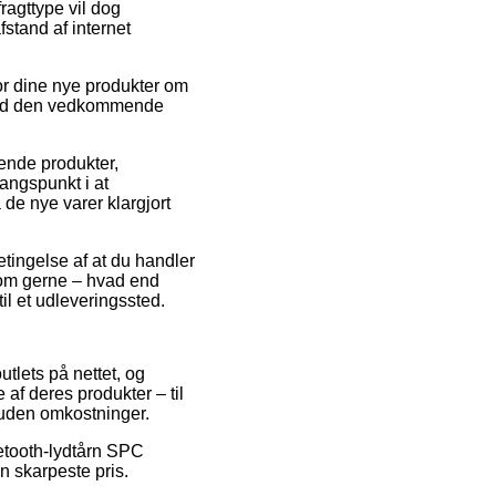
ragttype vil dog
fstand af internet
for dine nye produkter om
t ved den vedkommende
ende produkter,
ngspunkt i at
 de nye varer klargjort
etingelse af at du handler
 som gerne – hvad end
til et udleveringssted.
utlets på nettet, og
af deres produkter – til
 uden omkostninger.
etooth-lydtårn SPC
 skarpeste pris.