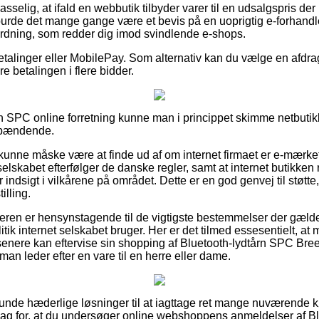
sselig, at ifald en webbutik tilbyder varer til en udsalgspris de
burde det mange gange være et bevis på en uoprigtig e-forhandle
ordning, som redder dig imod svindlende e-shops.
betalinger eller MobilePay. Som alternativ kan du vælge en afdra
e betalingen i flere bidder.
n SPC online forretning kunne man i princippet skimme netbuti
 spændende.
nne måske være at finde ud af om internet firmaet er e-mærket
 selskabet efterfølger de danske regler, samt at internet butikken
dsigt i vilkårene på området. Dette er en god genvej til støtte, 
illing.
beren er hensynstagende til de vigtigste bestemmelser der gælde
tik internet selskabet bruger. Her er det tilmed essesentielt, at
 senere kan eftervise sin shopping af Bluetooth-lydtårn SPC
man leder efter en vare til en herre eller dame.
nlunde hæderlige løsninger til at iagttage ret mange nuværend
t slag for, at du undersøger online webshoppens anmeldelser af 