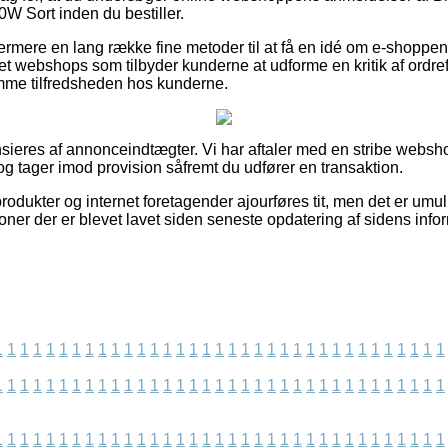
Sort inden du bestiller.
rmere en lang række fine metoder til at få en idé om e-shoppens
rnet webshops som tilbyder kunderne at udforme en kritik af ordre
ømme tilfredsheden hos kunderne.
eres af annonceindtægter. Vi har aftaler med en stribe websho
og tager imod provision såfremt du udfører en transaktion.
odukter og internet foretagender ajourføres tit, men det er umuli
oner der er blevet lavet siden seneste opdatering af sidens info
1
1
1
1
1
1
1
1
1
1
1
1
1
1
1
1
1
1
1
1
1
1
1
1
1
1
1
1
1
1
1
1
1
1
1
1
1
1
1
1
1
1
1
1
1
1
1
1
1
1
1
1
1
1
1
1
1
1
1
1
1
1
1
1
1
1
1
1
1
1
1
1
1
1
1
1
1
1
1
1
1
1
1
1
1
1
1
1
1
1
1
1
1
1
1
1
1
1
1
1
1
1
1
1
1