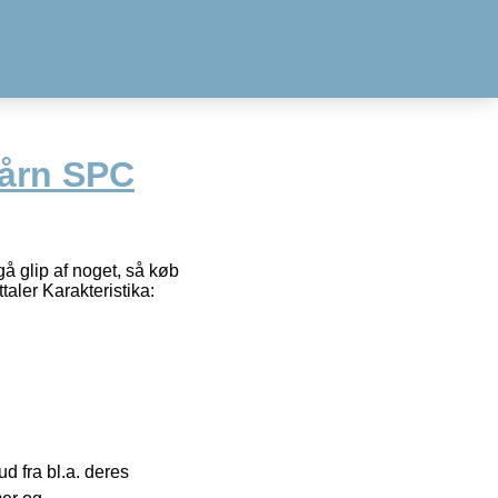
tårn SPC
å glip af noget, så køb
aler Karakteristika:
 fra bl.a. deres