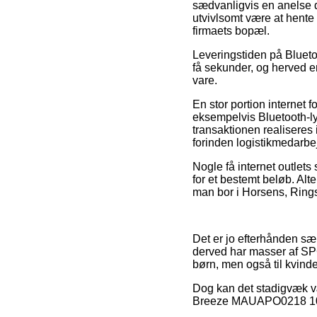
sædvanligvis en anelse d
utvivlsomt være at hente 
firmaets bopæl.
Leveringstiden på Bluetoo
få sekunder, og herved e
vare.
En stor portion internet
eksempelvis Bluetooth-
transaktionen realiseres 
forinden logistikmedarbej
Nogle få internet outlets
for et bestemt beløb. Al
man bor i Horsens, Ringste
Det er jo efterhånden sær
derved har masser af SPC
børn, men også til kvin
Dog kan det stadigvæk væ
Breeze MAUAPO0218 10W So