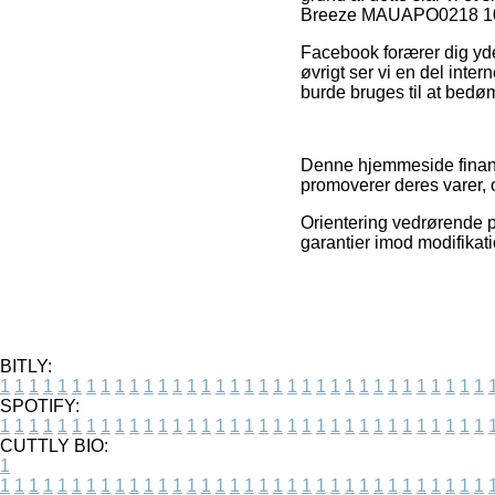
Breeze MAUAPO0218 10W 
Facebook forærer dig yde
øvrigt ser vi en del inte
burde bruges til at bed
Denne hjemmeside finansi
promoverer deres varer, 
Orientering vedrørende pr
garantier imod modifikati
BITLY:
1
1
1
1
1
1
1
1
1
1
1
1
1
1
1
1
1
1
1
1
1
1
1
1
1
1
1
1
1
1
1
1
1
1
SPOTIFY:
1
1
1
1
1
1
1
1
1
1
1
1
1
1
1
1
1
1
1
1
1
1
1
1
1
1
1
1
1
1
1
1
1
1
CUTTLY BIO:
1
1
1
1
1
1
1
1
1
1
1
1
1
1
1
1
1
1
1
1
1
1
1
1
1
1
1
1
1
1
1
1
1
1
1