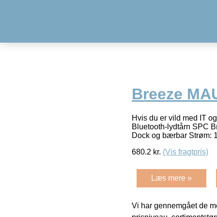
Breeze MA
Hvis du er vild med IT og
Bluetooth-lydtårn SPC Br
Dock og bærbar Strøm: 
680.2
kr.
(Vis fragtpris)
Læs mere »
Vi har gennemgået de mes