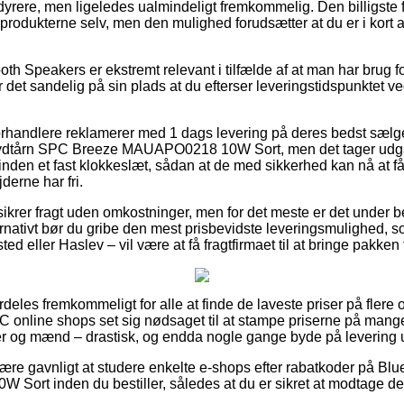
yrere, men ligeledes ualmindeligt fremkommelig. Den billigste f
produkterne selv, men den mulighed forudsætter at du er i kort a
th Speakers er ekstremt relevant i tilfælde af at man har brug 
r det sandelig på sin plads at du efterser leveringstidspunkte
 forhandlere reklamerer med 1 dags levering på deres bedst sælg
lydtårn SPC Breeze MAUAPO0218 10W Sort, men det tager udga
inden et fast klokkeslæt, sådan at de med sikkerhed kan nå at få
derne har fri.
 sikrer fragt uden omkostninger, men for det meste er det under b
ternativt bør du gribe den mest prisbevidste leveringsmulighed,
d eller Haslev – vil være at få fragtfirmaet til at bringe pakken 
deles fremkommeligt for alle at finde de laveste priser på flere o
 online shops set sig nødsaget til at stampe priserne på mange 
der og mænd – drastisk, og endda nogle gange byde på levering
re gavnligt at studere enkelte e-shops efter rabatkoder på Blu
rt inden du bestiller, således at du er sikret at modtage den