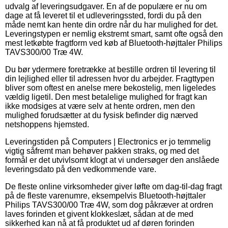
udvalg af leveringsudgaver. En af de populære er nu om
dage at få leveret til et udleveringssted, fordi du på den
måde nemt kan hente din ordre når du har mulighed for det.
Leveringstypen er nemlig ekstremt smart, samt ofte også den
mest letkøbte fragtform ved køb af Bluetooth-højttaler Philips
TAVS300/00 Træ 4W.
Du bør ydermere foretrække at bestille ordren til levering til
din lejlighed eller til adressen hvor du arbejder. Fragttypen
bliver som oftest en anelse mere bekostelig, men ligeledes
vældig ligetil. Den mest betalelige mulighed for fragt kan
ikke modsiges at være selv at hente ordren, men den
mulighed forudsætter at du fysisk befinder dig nærved
netshoppens hjemsted.
Leveringstiden på Computers | Electronics er jo temmelig
vigtig såfremt man behøver pakken straks, og med det
formål er det utvivlsomt klogt at vi undersøger den anslåede
leveringsdato på den vedkommende vare.
De fleste online virksomheder giver løfte om dag-til-dag fragt
på de fleste varenumre, eksempelvis Bluetooth-højttaler
Philips TAVS300/00 Træ 4W, som dog påkræver at ordren
laves forinden et givent klokkeslæt, sådan at de med
sikkerhed kan nå at få produktet ud af døren forinden