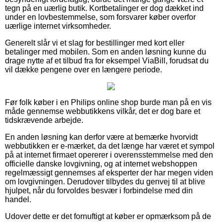
tegn på en uærlig butik. Kortbetalinger er dog dækket ind
under en lovbestemmelse, som forsvarer køber overfor
uærlige internet virksomheder.
Generelt slår vi et slag for bestillinger med kort eller
betalinger med mobilen. Som en anden løsning kunne du
drage nytte af et tilbud fra for eksempel ViaBill, forudsat du
vil dække pengene over en længere periode.
Før folk køber i en Philips online shop burde man på en vis
måde gennemse webbutikkens vilkår, det er dog bare et
tidskrævende arbejde.
En anden løsning kan derfor være at bemærke hvorvidt
webbutikken er e-mærket, da det længe har været et sympol
på at internet firmaet opererer i overensstemmelse med den
officielle danske lovgivning, og at internet webshoppen
regelmæssigt gennemses af eksperter der har megen viden
om lovgivningen. Derudover tilbydes du genvej til at blive
hjulpet, når du forvoldes besvær i forbindelse med din
handel.
Udover dette er det fornuftigt at køber er opmærksom på de