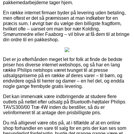
pakkemedarbejderne tager hjem.
En række internet firmaer byder på levering uden betaling,
men oftest er det så præmissen at man indkøber for en
præcis sum. I øvrigt bør du vælge den billigste fragtform,
hvilket ofte – uanset om man bor nær Kolding,
Smørumnedre eller Faaborg – vil blive at få dem til at bringe
din ordre til en pakkeshop.
Det er jo efterhånden meget let for folk at finde de bedste
priser hos diverse internet webshops, og så har en lang
række Philips netshops været tvunget til at presse
udsalgspriserne på en række af deres varer – til børn, og
endvidere også til herrer og damer – en hel del, og endda
nogle gange frembyde gratis levering.
Det kan immervæk være indbringende at studere flere
outlets på nettet efter udsalg på Bluetooth-højttaler Philips
TAVS300/00 Træ 4W inden du bestiller, så du er
velinformeret til at antage den prisbilligste pris.
Du må alligevel være obs på, at i tilfælde af at en online
shop forhandler en vare til salg for en pris der kan ses som
besynderligt fordelagtig, burde det mange gange være et