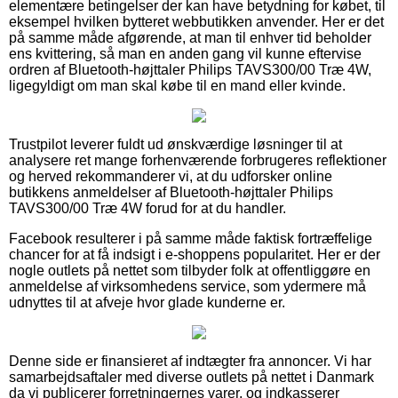
elementære betingelser der kan have betydning for købet, til
eksempel hvilken bytteret webbutikken anvender. Her er det
på samme måde afgørende, at man til enhver tid beholder
ens kvittering, så man en anden gang vil kunne eftervise
ordren af Bluetooth-højttaler Philips TAVS300/00 Træ 4W,
ligegyldigt om man skal købe til en mand eller kvinde.
Trustpilot leverer fuldt ud ønskværdige løsninger til at
analysere ret mange forhenværende forbrugeres reflektioner
og herved rekommanderer vi, at du udforsker online
butikkens anmeldelser af Bluetooth-højttaler Philips
TAVS300/00 Træ 4W forud for at du handler.
Facebook resulterer i på samme måde faktisk fortræffelige
chancer for at få indsigt i e-shoppens popularitet. Her er der
nogle outlets på nettet som tilbyder folk at offentliggøre en
anmeldelse af virksomhedens service, som ydermere må
udnyttes til at afveje hvor glade kunderne er.
Denne side er finansieret af indtægter fra annoncer. Vi har
samarbejdsaftaler med diverse outlets på nettet i Danmark
da vi publicerer forretningernes varer, og indkasserer