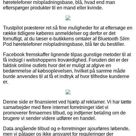
høretelefoner m/opladningsbase, blå, hvad end man
efterspørger produkter til en mand eller kvinde.
Trustpilot præsterer ret så fine muligheder for at eftersøge en
række tidligere køberes anmeldelser og derfor er det
fornuftigt, at du læser e-butikkens omtaler af Bluetooth Slim
Pod høretelefoner m/opladningsbase, blå før du bestiller.
Facebook fremskaffer lignende tilpas gunstige metoder til at
få indsigt i webshoppens troværdighed. Foruden det er der
faktisk online outlets hvor det er muligt at afgive en
bedømmelse af købsoplevelsen, hvilket på samme måde
burde anvendes til at få et indtryk af hvor tilfredse kunderne
er.
Denne side er finansieret ved hjælp af reklamer. Vi har tætte
samarbejder med flere internet forretninger idet vi
promoverer firmaernes tilbud, og indtjener betaling om de
brugere vi sender videre udfører en handel.
Data angående tilbud og e-forretninger ajourføres løbende,
men vi påtager os ikke ansvaret for reguleringer der