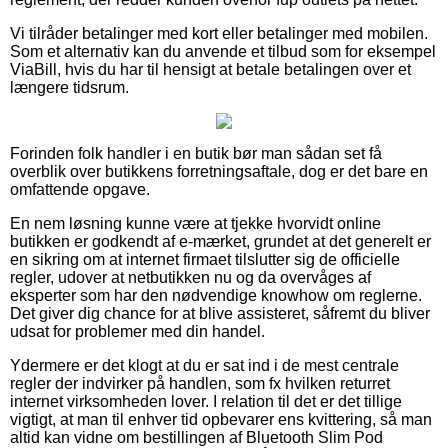
Vi tilråder betalinger med kort eller betalinger med mobilen.
Som et alternativ kan du anvende et tilbud som for eksempel
ViaBill, hvis du har til hensigt at betale betalingen over et
længere tidsrum.
Forinden folk handler i en butik bør man sådan set få
overblik over butikkens forretningsaftale, dog er det bare en
omfattende opgave.
En nem løsning kunne være at tjekke hvorvidt online
butikken er godkendt af e-mærket, grundet at det generelt er
en sikring om at internet firmaet tilslutter sig de officielle
regler, udover at netbutikken nu og da overvåges af
eksperter som har den nødvendige knowhow om reglerne.
Det giver dig chance for at blive assisteret, såfremt du bliver
udsat for problemer med din handel.
Ydermere er det klogt at du er sat ind i de mest centrale
regler der indvirker på handlen, som fx hvilken returret
internet virksomheden lover. I relation til det er det tillige
vigtigt, at man til enhver tid opbevarer ens kvittering, så man
altid kan vidne om bestillingen af Bluetooth Slim Pod