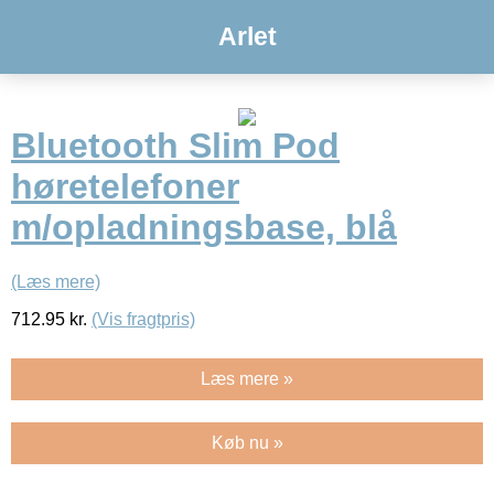
Arlet
Bluetooth Slim Pod
høretelefoner
m/opladningsbase, blå
(Læs mere)
712.95
kr.
(Vis fragtpris)
Læs mere »
Køb nu »