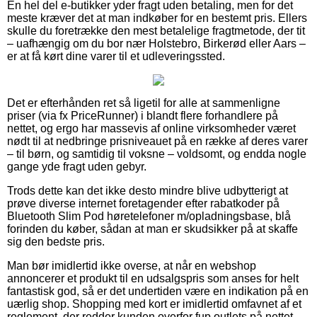
En hel del e-butikker yder fragt uden betaling, men for det
meste kræver det at man indkøber for en bestemt pris. Ellers
skulle du foretrække den mest betalelige fragtmetode, der tit
– uafhængig om du bor nær Holstebro, Birkerød eller Aars –
er at få kørt dine varer til et udleveringssted.
Det er efterhånden ret så ligetil for alle at sammenligne
priser (via fx PriceRunner) i blandt flere forhandlere på
nettet, og ergo har massevis af online virksomheder været
nødt til at nedbringe prisniveauet på en række af deres varer
– til børn, og samtidig til voksne – voldsomt, og endda nogle
gange yde fragt uden gebyr.
Trods dette kan det ikke desto mindre blive udbytterigt at
prøve diverse internet foretagender efter rabatkoder på
Bluetooth Slim Pod høretelefoner m/opladningsbase, blå
forinden du køber, sådan at man er skudsikker på at skaffe
sig den bedste pris.
Man bør imidlertid ikke overse, at når en webshop
annoncerer et produkt til en udsalgspris som anses for helt
fantastisk god, så er det undertiden være en indikation på en
uærlig shop. Shopping med kort er imidlertid omfavnet af et
reglement, der redder kunden overfor fup outlets på nettet.