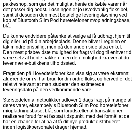
pakkeshop, som gør det muligt at hente de købte varer når
det passer dig bedst. Løsningen er jo usædvanlig fleksibel,
samt tit desuden den mest betalelige leveringsløsning ved
køb af Bluetooth Slim Pod høretelefoner m/opladningsbase,
blå.
Du kunne endvidere påtænke at vælge at få udbragt hjem til
dig eller ud på din arbejdsplads. Denne bliver i regelen en
tak mindre prisbillig, men på den anden side ultra enkel.
Den mest prisbevidste mulighed for fragt vil dog til enhver tid
være selv at hente pakken, men den mulighed kræver at du
lever nær e-butikkens tilholdssted.
Fragttiden på Hovedtelefoner kan vise sig at være ekstremt
afgørende om vi har brug for din ordre fluks, og herved er det
relativt relevant at man studerer den estimerede
leveringsdato på den vedkommende vare.
Størstedelen af netbutikker udlover 1 dags fragt på mange af
deres varer, eksempelvis Bluetooth Slim Pod høretelefoner
m/opladningsbase, blå, som forudsætter at transaktionen
realiseres forud for et fastsat tidspunkt, med det formål at de
har en chance for at nå at få dit nye produkt distribueret
inden logistikpersonalet drager hjemad.