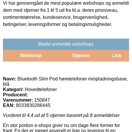
Vi har gennemgået de mest populære webshops og anmeldt
dem med stjerner fra 1 til 5 ud fra bl.a. deres prisniveau,
sortimentstørrelse, kundeservice, brugervenlighed,
betingelser, leveringsformer og betalingsmuligheder.
Bedst anmeldte webshops
Webshop
Stjerner
Link
Navn:
Bluetooth Slim Pod høretelefoner m/opladningsbase,
blå
Kategori:
Hovedtelefoner
Producent:
Varenummer:
150847
EAN:
8033830286445
Vurderet til
4.4
ud af 5 stjerner baseret på
8
anmeldelser
En stor portion e-shops giver nu om dage flere former for
fragt. En der er meget anvendt er lige nu levering til en