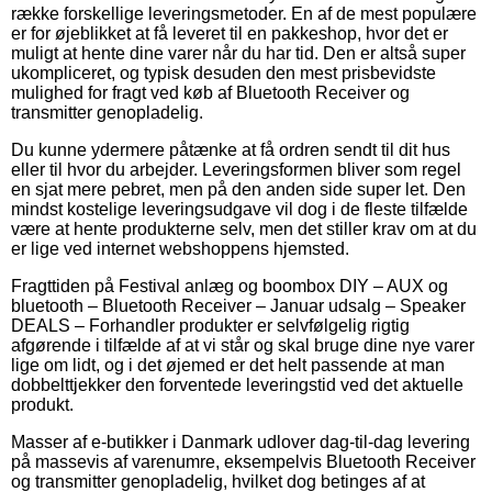
række forskellige leveringsmetoder. En af de mest populære
er for øjeblikket at få leveret til en pakkeshop, hvor det er
muligt at hente dine varer når du har tid. Den er altså super
ukompliceret, og typisk desuden den mest prisbevidste
mulighed for fragt ved køb af Bluetooth Receiver og
transmitter genopladelig.
Du kunne ydermere påtænke at få ordren sendt til dit hus
eller til hvor du arbejder. Leveringsformen bliver som regel
en sjat mere pebret, men på den anden side super let. Den
mindst kostelige leveringsudgave vil dog i de fleste tilfælde
være at hente produkterne selv, men det stiller krav om at du
er lige ved internet webshoppens hjemsted.
Fragttiden på Festival anlæg og boombox DIY – AUX og
bluetooth – Bluetooth Receiver – Januar udsalg – Speaker
DEALS – Forhandler produkter er selvfølgelig rigtig
afgørende i tilfælde af at vi står og skal bruge dine nye varer
lige om lidt, og i det øjemed er det helt passende at man
dobbelttjekker den forventede leveringstid ved det aktuelle
produkt.
Masser af e-butikker i Danmark udlover dag-til-dag levering
på massevis af varenumre, eksempelvis Bluetooth Receiver
og transmitter genopladelig, hvilket dog betinges af at