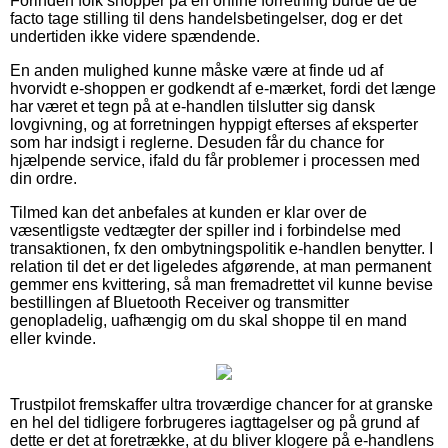
Forinden folk shopper på en online forretning burde de de
facto tage stilling til dens handelsbetingelser, dog er det
undertiden ikke videre spændende.
En anden mulighed kunne måske være at finde ud af
hvorvidt e-shoppen er godkendt af e-mærket, fordi det længe
har været et tegn på at e-handlen tilslutter sig dansk
lovgivning, og at forretningen hyppigt efterses af eksperter
som har indsigt i reglerne. Desuden får du chance for
hjælpende service, ifald du får problemer i processen med
din ordre.
Tilmed kan det anbefales at kunden er klar over de
væsentligste vedtægter der spiller ind i forbindelse med
transaktionen, fx den ombytningspolitik e-handlen benytter. I
relation til det er det ligeledes afgørende, at man permanent
gemmer ens kvittering, så man fremadrettet vil kunne bevise
bestillingen af Bluetooth Receiver og transmitter
genopladelig, uafhængig om du skal shoppe til en mand
eller kvinde.
Trustpilot fremskaffer ultra troværdige chancer for at granske
en hel del tidligere forbrugeres iagttagelser og på grund af
dette er det at foretrække, at du bliver klogere på e-handlens