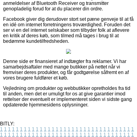
anmeldelser af Bluetooth Receiver og transmitter
genopladelig forud for at du placerer din ordre.
Facebook giver dig derudover stort set pæne genveje til at få
en idé om internet forretningens troværdighed. Foruden det
ser vi en del internet selskaber som tilbyder folk at aflevere
en kritik af deres køb, som tilmed må tages i brug til at
bedømme kundetilfredsheden.
Denne side er finansieret af indtægter fra reklamer. Vi har
samarbejdsaftaler med mange butikker på nettet når vi
fremviser deres produkter, og får godtgørelse såfremt en af
vores brugere fuldfører et køb.
Vejledning om produkter og webbutikker opretholdes fra tid
til anden, men det er umuligt for os at give garantier imod
rettelser der eventuelt er implementeret siden vi sidste gang
opdaterede hjemmesidens oplysninger.
BITLY:
1
1
1
1
1
1
1
1
1
1
1
1
1
1
1
1
1
1
1
1
1
1
1
1
1
1
1
1
1
1
1
1
1
1
1
1
1
1
1
1
1
1
1
1
1
1
1
1
1
1
1
1
1
1
1
1
1
1
1
1
1
1
1
1
1
1
1
1