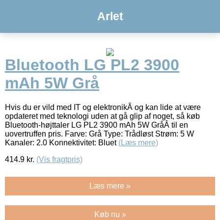
Arlet
Bluetooth LG PL2 3900
mAh 5W Grå
Hvis du er vild med IT og elektronikÂ og kan lide at være
opdateret med teknologi uden at gå glip af noget, så køb
Bluetooth-højttaler LG PL2 3900 mAh 5W GråÂ til en
uovertruffen pris. Farve: Grå Type: Trådløst Strøm: 5 W
Kanaler: 2.0 Konnektivitet: Bluet
(Læs mere)
414.9
kr.
(Vis fragtpris)
Læs mere »
Køb nu »