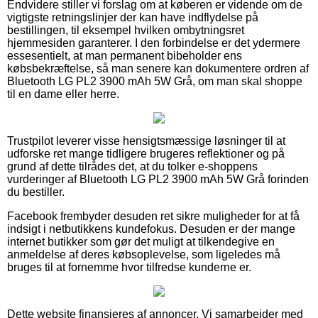
Endvidere stiller vi forslag om at køberen er vidende om de
vigtigste retningslinjer der kan have indflydelse på
bestillingen, til eksempel hvilken ombytningsret
hjemmesiden garanterer. I den forbindelse er det ydermere
essesentielt, at man permanent bibeholder ens
købsbekræftelse, så man senere kan dokumentere ordren af
Bluetooth LG PL2 3900 mAh 5W Grå, om man skal shoppe
til en dame eller herre.
Trustpilot leverer visse hensigtsmæssige løsninger til at
udforske ret mange tidligere brugeres reflektioner og på
grund af dette tilrådes det, at du tolker e-shoppens
vurderinger af Bluetooth LG PL2 3900 mAh 5W Grå forinden
du bestiller.
Facebook frembyder desuden ret sikre muligheder for at få
indsigt i netbutikkens kundefokus. Desuden er der mange
internet butikker som gør det muligt at tilkendegive en
anmeldelse af deres købsoplevelse, som ligeledes må
bruges til at fornemme hvor tilfredse kunderne er.
Dette website finansieres af annoncer. Vi samarbejder med