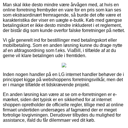
Man skal ikke desto mindre være årvågen med, at hvis en
online forretning frembyder en vare for en pris som kan ses
som ekstraordinært fremragende, så burde det ofte være et
karakteristika der viser en uægte e-butik. Køb med gængse
betalingskort er ikke desto mindre inkluderet i et reglement,
der bistår dig som kunde overfor falske forretninger på nettet.
Vi går generelt ind for bestillinger med betalingskort eller
mobilbetaling. Som en anden løsning kunne du drage nytte
af en afdragsordning som f.eks. ViaBill, i tilfælde af at du
gerne vil klare betalingen ude i fremtiden.
Inden nogen handler på en LG internet handler behøver de i
princippet kigge på webshoppens forretningsvilkår, men det
er i mange tilfælde et tidskrævende projekt.
En anden løsning kan være at se om e-forretningen er e-
mærket, siden det typisk er en sikkerhed for at internet
shoppen opretholder de officielle regler, tillige med at online
firmaet undertiden undersøges af fagmænd der er meget
fortrolige lovgivningen. Derudover tilbydes du mulighed for
assistance, ifald du får dilemmaer ved dit køb.