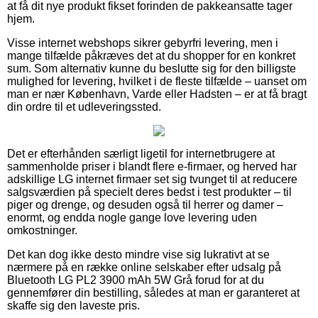
at få dit nye produkt fikset forinden de pakkeansatte tager
hjem.
Visse internet webshops sikrer gebyrfri levering, men i
mange tilfælde påkræves det at du shopper for en konkret
sum. Som alternativ kunne du beslutte sig for den billigste
mulighed for levering, hvilket i de fleste tilfælde – uanset om
man er nær København, Varde eller Hadsten – er at få bragt
din ordre til et udleveringssted.
Det er efterhånden særligt ligetil for internetbrugere at
sammenholde priser i blandt flere e-firmaer, og herved har
adskillige LG internet firmaer set sig tvunget til at reducere
salgsværdien på specielt deres bedst i test produkter – til
piger og drenge, og desuden også til herrer og damer –
enormt, og endda nogle gange love levering uden
omkostninger.
Det kan dog ikke desto mindre vise sig lukrativt at se
nærmere på en række online selskaber efter udsalg på
Bluetooth LG PL2 3900 mAh 5W Grå forud for at du
gennemfører din bestilling, således at man er garanteret at
skaffe sig den laveste pris.