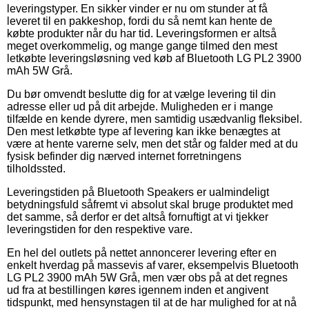
leveringstyper. En sikker vinder er nu om stunder at få
leveret til en pakkeshop, fordi du så nemt kan hente de
købte produkter når du har tid. Leveringsformen er altså
meget overkommelig, og mange gange tilmed den mest
letkøbte leveringsløsning ved køb af Bluetooth LG PL2 3900
mAh 5W Grå.
Du bør omvendt beslutte dig for at vælge levering til din
adresse eller ud på dit arbejde. Muligheden er i mange
tilfælde en kende dyrere, men samtidig usædvanlig fleksibel.
Den mest letkøbte type af levering kan ikke benægtes at
være at hente varerne selv, men det står og falder med at du
fysisk befinder dig nærved internet forretningens
tilholdssted.
Leveringstiden på Bluetooth Speakers er ualmindeligt
betydningsfuld såfremt vi absolut skal bruge produktet med
det samme, så derfor er det altså fornuftigt at vi tjekker
leveringstiden for den respektive vare.
En hel del outlets på nettet annoncerer levering efter en
enkelt hverdag på massevis af varer, eksempelvis Bluetooth
LG PL2 3900 mAh 5W Grå, men vær obs på at det regnes
ud fra at bestillingen køres igennem inden et angivent
tidspunkt, med hensynstagen til at de har mulighed for at nå