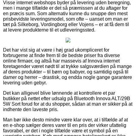
Visse internet webshops byder på levering uden beregning,
men i mange tilfælde er det så præmissen at du aftager for
en præcis sum. Som alternativ kunne du snuppe den mest
prisbevidste leveringsmodel, som ofte – uanset om man er
tæt på Silkeborg, Vordingborg eller Vojens – er at få dem til
at levere produkterne til et udleveringssted.
Det har vist sig at være i høj grad ukompliceret for
forbrugerne at finde frem til de bedste priser fra diverse
online firmaer, og altså har massevis af Innova internet
foretagender været nødt til at trykke salgsværdien på mange
af deres produkter – til børn og babyer, og samtidig også til
damer og herrer – drastisk, og endda nogle gange garantere
levering uden gebyr.
Det kan alligevel blive lønnende at kontrollere et par
butikker på nettet efter udsalg på Bluetooth Innova ALT/29B
5W Sort forud for at du shopper, sådan at man er sikker på at
indhente den laveste pris.
Man bør ikke desto mindre være klar over, at i tilfælde af at
en e-shop sælger deres varer til en pris der virker ufattelig
favorabel, er det i nogle tilfælde være et symbol på en