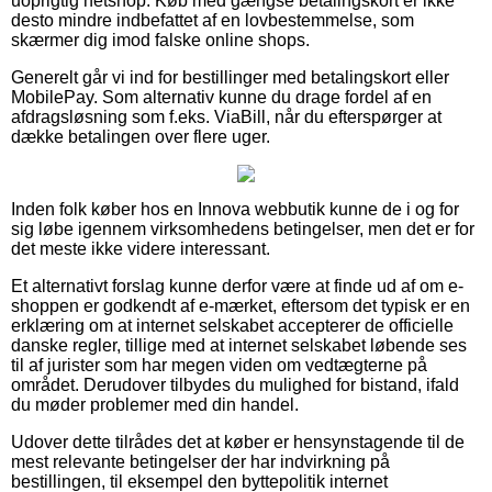
uoprigtig netshop. Køb med gængse betalingskort er ikke
desto mindre indbefattet af en lovbestemmelse, som
skærmer dig imod falske online shops.
Generelt går vi ind for bestillinger med betalingskort eller
MobilePay. Som alternativ kunne du drage fordel af en
afdragsløsning som f.eks. ViaBill, når du efterspørger at
dække betalingen over flere uger.
Inden folk køber hos en Innova webbutik kunne de i og for
sig løbe igennem virksomhedens betingelser, men det er for
det meste ikke videre interessant.
Et alternativt forslag kunne derfor være at finde ud af om e-
shoppen er godkendt af e-mærket, eftersom det typisk er en
erklæring om at internet selskabet accepterer de officielle
danske regler, tillige med at internet selskabet løbende ses
til af jurister som har megen viden om vedtægterne på
området. Derudover tilbydes du mulighed for bistand, ifald
du møder problemer med din handel.
Udover dette tilrådes det at køber er hensynstagende til de
mest relevante betingelser der har indvirkning på
bestillingen, til eksempel den byttepolitik internet