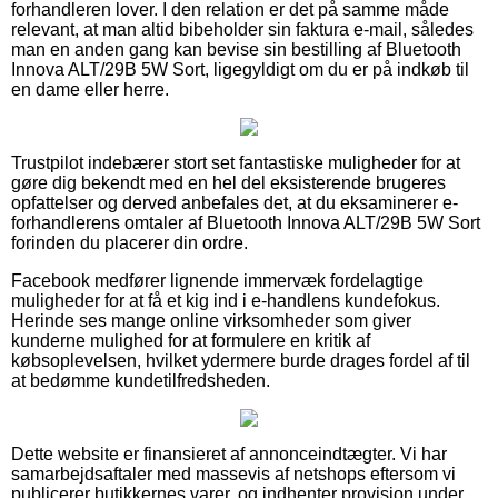
forhandleren lover. I den relation er det på samme måde
relevant, at man altid bibeholder sin faktura e-mail, således
man en anden gang kan bevise sin bestilling af Bluetooth
Innova ALT/29B 5W Sort, ligegyldigt om du er på indkøb til
en dame eller herre.
Trustpilot indebærer stort set fantastiske muligheder for at
gøre dig bekendt med en hel del eksisterende brugeres
opfattelser og derved anbefales det, at du eksaminerer e-
forhandlerens omtaler af Bluetooth Innova ALT/29B 5W Sort
forinden du placerer din ordre.
Facebook medfører lignende immervæk fordelagtige
muligheder for at få et kig ind i e-handlens kundefokus.
Herinde ses mange online virksomheder som giver
kunderne mulighed for at formulere en kritik af
købsoplevelsen, hvilket ydermere burde drages fordel af til
at bedømme kundetilfredsheden.
Dette website er finansieret af annonceindtægter. Vi har
samarbejdsaftaler med massevis af netshops eftersom vi
publicerer butikkernes varer, og indhenter provision under