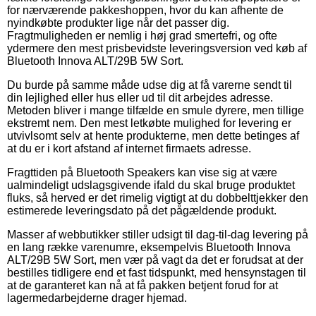
for nærværende pakkeshoppen, hvor du kan afhente de
nyindkøbte produkter lige når det passer dig.
Fragtmuligheden er nemlig i høj grad smertefri, og ofte
ydermere den mest prisbevidste leveringsversion ved køb af
Bluetooth Innova ALT/29B 5W Sort.
Du burde på samme måde udse dig at få varerne sendt til
din lejlighed eller hus eller ud til dit arbejdes adresse.
Metoden bliver i mange tilfælde en smule dyrere, men tillige
ekstremt nem. Den mest letkøbte mulighed for levering er
utvivlsomt selv at hente produkterne, men dette betinges af
at du er i kort afstand af internet firmaets adresse.
Fragttiden på Bluetooth Speakers kan vise sig at være
ualmindeligt udslagsgivende ifald du skal bruge produktet
fluks, så herved er det rimelig vigtigt at du dobbelttjekker den
estimerede leveringsdato på det pågældende produkt.
Masser af webbutikker stiller udsigt til dag-til-dag levering på
en lang række varenumre, eksempelvis Bluetooth Innova
ALT/29B 5W Sort, men vær på vagt da det er forudsat at der
bestilles tidligere end et fast tidspunkt, med hensynstagen til
at de garanteret kan nå at få pakken betjent forud for at
lagermedarbejderne drager hjemad.