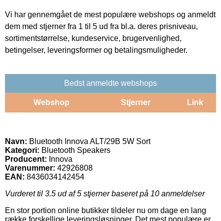
Vi har gennemgået de mest populære webshops og anmeldt
dem med stjerner fra 1 til 5 ud fra bl.a. deres prisniveau,
sortimentstørrelse, kundeservice, brugervenlighed,
betingelser, leveringsformer og betalingsmuligheder.
Bedst anmeldte webshops
Webshop
Stjerner
Link
Navn:
Bluetooth Innova ALT/29B 5W Sort
Kategori:
Bluetooth Speakers
Producent:
Innova
Varenummer:
42926808
EAN:
8436034142454
Vurderet til
3.5
ud af 5 stjerner baseret på
10
anmeldelser
En stor portion online butikker tildeler nu om dage en lang
række forskellige leveringsløsninger. Det mest populære er