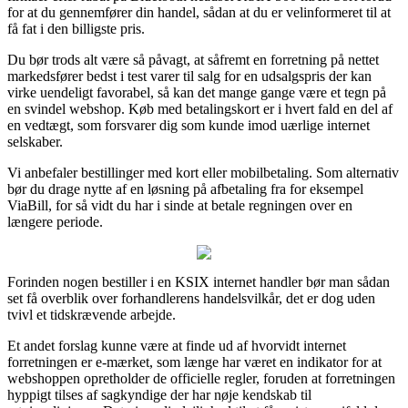
for at du gennemfører din handel, sådan at du er velinformeret til at
få fat i den billigste pris.
Du bør trods alt være så påvagt, at såfremt en forretning på nettet
markedsfører bedst i test varer til salg for en udsalgspris der kan
virke uendeligt favorabel, så kan det mange gange være et tegn på
en svindel webshop. Køb med betalingskort er i hvert fald en del af
en vedtægt, som forsvarer dig som kunde imod uærlige internet
selskaber.
Vi anbefaler bestillinger med kort eller mobilbetaling. Som alternativ
bør du drage nytte af en løsning på afbetaling fra for eksempel
ViaBill, for så vidt du har i sinde at betale regningen over en
længere periode.
Forinden nogen bestiller i en KSIX internet handler bør man sådan
set få overblik over forhandlerens handelsvilkår, det er dog uden
tvivl et tidskrævende arbejde.
Et andet forslag kunne være at finde ud af hvorvidt internet
forretningen er e-mærket, som længe har været en indikator for at
webshoppen opretholder de officielle regler, foruden at forretningen
hyppigt tilses af sagkyndige der har nøje kendskab til