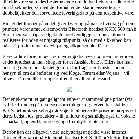
tilfælde være særdeles bestemmende om du har behov for din ordre
om få sekunder, så med det formål er det skam passende at vi
dobbelttjekker den forventede leveringsdato på den respektive vare.
En hel del firmaer på nettet giver levering på næste hverdag på deres
primære varenumre, eksempelvis Bluetooth headset KSIX 500 mAh
Sort, men vær påpasselig da det nødvendiggør at transaktionen
realiseres forinden et nøjagtigt tidspunkt, så de med sikkerhed kan
nå at få produkterne afsted før logistikpersonalet får fri.
Flere online forretninger frembyder gratis levering, men undertiden
er det forudsat at man shopper for et fastslået beløb. Ellers bør man
udse dig den mindst kostelige form for fragt, der typisk – uden
hensyn til om du befinder sig ved Køge, Farum eller Vojens – vil
blive at få dem til at bringe ordren til et afhentningssted.
Det er ekstremt let gængeligt for enhver at sammenligne priser (via
fx PriceRunner) på diverse e-forretninger, og derved har utallige
KSIX netbutikker set sig nødsaget til at nedsætte priserne på specielt
deres bedst i test produkter – til juniorer, og samtidig også til voksne
– markant, og endda nogle gange frembyde gratis fragt.
Derfor kan det alligevel være udbytterigt at tjekke visse internet
firmaer efter rabat på Bluetooth headset KSIX 500 mAh Sort forud