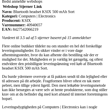
Bedst anmeldte webshops
Webshop
Stjerner
Link
Navn:
Bluetooth headset KSIX 500 mAh Sort
Kategori:
Computers | Electronics
Producent:
KSIX
Varenummer:
40940657
EAN:
8427542066219
Vurderet til
3.5
ud af 5 stjerner baseret på
15
anmeldelser
Flere online butikker tildeler nu om stunder en hel del forskellige
leveringsmuligheder. En sikker vinder er i vore dage
afhentningssteder, hvor du kan afhente din bestilling når der er
mulighed for det. Muligheden er jo vældig let gængelig, og oftest
endvidere den prisbilligste leveringsløsning ved køb af Bluetooth
headset KSIX 500 mAh Sort.
Du burde ydermere overveje at få pakken sendt til din lejlighed eller
til adressen på dit arbejde. Fragtformen bliver oftest en tak mere
pebret, men tillige yderst ligetil. Den mest letkøbte leveringsmetode
kan ikke benægtes at være selv at hente produkterne, som dog stiller
krav om at du befinder dig med kort afstand til internet forretningens
bopæl.
Leveringsdygtigheden på Computers | Electronics kan i nogle