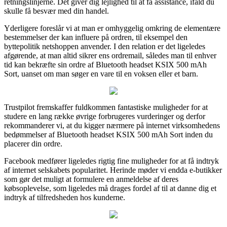
retningslinjerne. Det giver dig lejlighed til at få assistance, ifald du
skulle få besvær med din handel.
Yderligere foreslår vi at man er omhyggelig omkring de elementære
bestemmelser der kan influere på ordren, til eksempel den
byttepolitik netshoppen anvender. I den relation er det ligeledes
afgørende, at man altid sikrer ens ordremail, således man til enhver
tid kan bekræfte sin ordre af Bluetooth headset KSIX 500 mAh
Sort, uanset om man søger en vare til en voksen eller et barn.
Trustpilot fremskaffer fuldkommen fantastiske muligheder for at
studere en lang række øvrige forbrugeres vurderinger og derfor
rekommanderer vi, at du kigger nærmere på internet virksomhedens
bedømmelser af Bluetooth headset KSIX 500 mAh Sort inden du
placerer din ordre.
Facebook medfører ligeledes rigtig fine muligheder for at få indtryk
af internet selskabets popularitet. Herinde møder vi endda e-butikker
som gør det muligt at formulere en anmeldelse af deres
købsoplevelse, som ligeledes må drages fordel af til at danne dig et
indtryk af tilfredsheden hos kunderne.