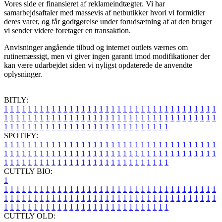
Vores side er finansieret af reklameindtægter. Vi har
samarbejdsaftaler med massevis af netbutikker hvori vi formidler
deres varer, og får godtgørelse under forudsætning af at den bruger
vi sender videre foretager en transaktion.
Anvisninger angående tilbud og internet outlets værnes om
rutinemæssigt, men vi giver ingen garanti imod modifikationer der
kan være udarbejdet siden vi nyligst opdaterede de anvendte
oplysninger.
BITLY:
1
1
1
1
1
1
1
1
1
1
1
1
1
1
1
1
1
1
1
1
1
1
1
1
1
1
1
1
1
1
1
1
1
1
1
1
1
1
1
1
1
1
1
1
1
1
1
1
1
1
1
1
1
1
1
1
1
1
1
1
1
1
1
1
1
1
1
1
1
1
1
1
1
1
1
1
1
1
1
1
1
1
1
1
1
1
1
1
1
1
1
1
1
1
1
1
1
1
1
1
SPOTIFY:
1
1
1
1
1
1
1
1
1
1
1
1
1
1
1
1
1
1
1
1
1
1
1
1
1
1
1
1
1
1
1
1
1
1
1
1
1
1
1
1
1
1
1
1
1
1
1
1
1
1
1
1
1
1
1
1
1
1
1
1
1
1
1
1
1
1
1
1
1
1
1
1
1
1
1
1
1
1
1
1
1
1
1
1
1
1
1
1
1
1
1
1
1
1
1
1
1
1
1
1
CUTTLY BIO:
1
1
1
1
1
1
1
1
1
1
1
1
1
1
1
1
1
1
1
1
1
1
1
1
1
1
1
1
1
1
1
1
1
1
1
1
1
1
1
1
1
1
1
1
1
1
1
1
1
1
1
1
1
1
1
1
1
1
1
1
1
1
1
1
1
1
1
1
1
1
1
1
1
1
1
1
1
1
1
1
1
1
1
1
1
1
1
1
1
1
1
1
1
1
1
1
1
1
1
1
1
CUTTLY OLD: