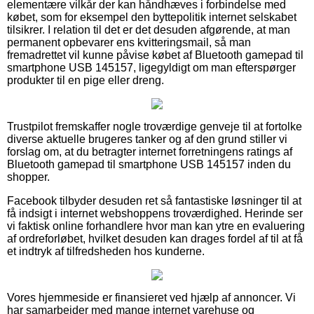
elementære vilkår der kan håndhæves i forbindelse med
købet, som for eksempel den byttepolitik internet selskabet
tilsikrer. I relation til det er det desuden afgørende, at man
permanent opbevarer ens kvitteringsmail, så man
fremadrettet vil kunne påvise købet af Bluetooth gamepad til
smartphone USB 145157, ligegyldigt om man efterspørger
produkter til en pige eller dreng.
Trustpilot fremskaffer nogle troværdige genveje til at fortolke
diverse aktuelle brugeres tanker og af den grund stiller vi
forslag om, at du betragter internet forretningens ratings af
Bluetooth gamepad til smartphone USB 145157 inden du
shopper.
Facebook tilbyder desuden ret så fantastiske løsninger til at
få indsigt i internet webshoppens troværdighed. Herinde ser
vi faktisk online forhandlere hvor man kan ytre en evaluering
af ordreforløbet, hvilket desuden kan drages fordel af til at få
et indtryk af tilfredsheden hos kunderne.
Vores hjemmeside er finansieret ved hjælp af annoncer. Vi
har samarbejder med mange internet varehuse og