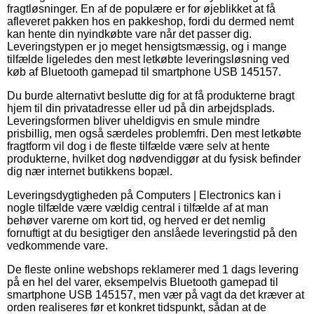
fragtløsninger. En af de populære er for øjeblikket at få
afleveret pakken hos en pakkeshop, fordi du dermed nemt
kan hente din nyindkøbte vare når det passer dig.
Leveringstypen er jo meget hensigtsmæssig, og i mange
tilfælde ligeledes den mest letkøbte leveringsløsning ved
køb af Bluetooth gamepad til smartphone USB 145157.
Du burde alternativt beslutte dig for at få produkterne bragt
hjem til din privatadresse eller ud på din arbejdsplads.
Leveringsformen bliver uheldigvis en smule mindre
prisbillig, men også særdeles problemfri. Den mest letkøbte
fragtform vil dog i de fleste tilfælde være selv at hente
produkterne, hvilket dog nødvendiggør at du fysisk befinder
dig nær internet butikkens bopæl.
Leveringsdygtigheden på Computers | Electronics kan i
nogle tilfælde være vældig central i tilfælde af at man
behøver varerne om kort tid, og herved er det nemlig
fornuftigt at du besigtiger den anslåede leveringstid på den
vedkommende vare.
De fleste online webshops reklamerer med 1 dags levering
på en hel del varer, eksempelvis Bluetooth gamepad til
smartphone USB 145157, men vær på vagt da det kræver at
orden realiseres før et konkret tidspunkt, sådan at de