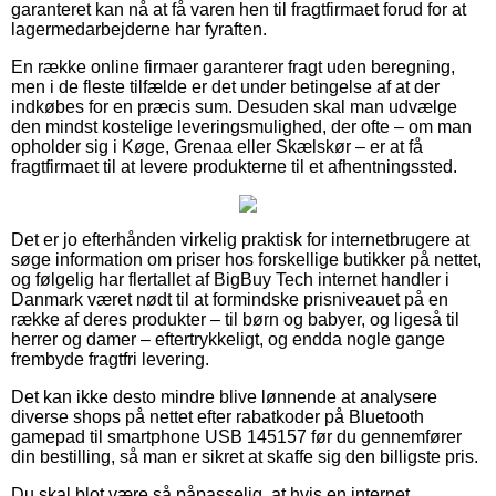
garanteret kan nå at få varen hen til fragtfirmaet forud for at
lagermedarbejderne har fyraften.
En række online firmaer garanterer fragt uden beregning,
men i de fleste tilfælde er det under betingelse af at der
indkøbes for en præcis sum. Desuden skal man udvælge
den mindst kostelige leveringsmulighed, der ofte – om man
opholder sig i Køge, Grenaa eller Skælskør – er at få
fragtfirmaet til at levere produkterne til et afhentningssted.
Det er jo efterhånden virkelig praktisk for internetbrugere at
søge information om priser hos forskellige butikker på nettet,
og følgelig har flertallet af BigBuy Tech internet handler i
Danmark været nødt til at formindske prisniveauet på en
række af deres produkter – til børn og babyer, og ligeså til
herrer og damer – eftertrykkeligt, og endda nogle gange
frembyde fragtfri levering.
Det kan ikke desto mindre blive lønnende at analysere
diverse shops på nettet efter rabatkoder på Bluetooth
gamepad til smartphone USB 145157 før du gennemfører
din bestilling, så man er sikret at skaffe sig den billigste pris.
Du skal blot være så påpasselig, at hvis en internet