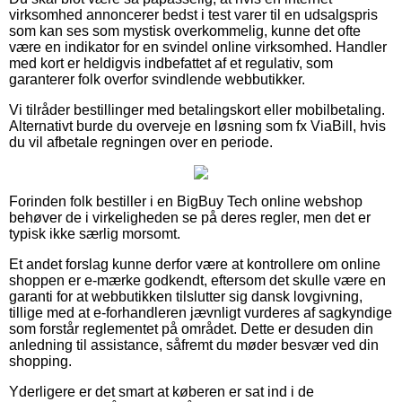
virksomhed annoncerer bedst i test varer til en udsalgspris
som kan ses som mystisk overkommelig, kunne det ofte
være en indikator for en svindel online virksomhed. Handler
med kort er heldigvis indbefattet af et regulativ, som
garanterer folk overfor svindlende webbutikker.
Vi tilråder bestillinger med betalingskort eller mobilbetaling.
Alternativt burde du overveje en løsning som fx ViaBill, hvis
du vil afbetale regningen over en periode.
Forinden folk bestiller i en BigBuy Tech online webshop
behøver de i virkeligheden se på deres regler, men det er
typisk ikke særlig morsomt.
Et andet forslag kunne derfor være at kontrollere om online
shoppen er e-mærke godkendt, eftersom det skulle være en
garanti for at webbutikken tilslutter sig dansk lovgivning,
tillige med at e-forhandleren jævnligt vurderes af sagkyndige
som forstår reglementet på området. Dette er desuden din
anledning til assistance, såfremt du møder besvær ved din
shopping.
Yderligere er det smart at køberen er sat ind i de