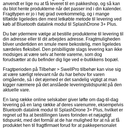
anvendt er lige nu at få leveret til en pakkeshop, og så kan
du blot hente produkterne når det passer ind i din kalender.
Fragttypen er jo i høj grad overkommelig, og i mange
tilfælde ligeledes den mest letkøbte metode til levering ved
køb af Bluetooth datalink modul til SplashDrone 3+ Plus.
Du bør ydermere vælge at bestille produkterne til levering til
din adresse eller til dit arbejdes adresse. Fragtmuligheden
bliver undertiden en smule mere bekostelig, men ligeledes
særdeles fleksibel. Den prisbilligste slags levering kan ikke
modsiges at være selv at hente varerne, som dog
forudsætter at du befinder dig lige ved e-butikkens bopæl.
Fragtperioden på Tilbehør > SwellPro tilbehør kan vise sig
at være særligt relevant når du har behov for varen
omgående, så i det øjemed er det sandelig vigtigt at man
kigger nærmere på det anslåede leveringstidspunkt på den
aktuelle vare.
En lang række online selskaber giver løfte om dag-til-dag
levering på en lang række af deres varenumre, eksempelvis
Bluetooth datalink modul til SplashDrone 3+ Plus, hvilket er
regnet ud fra at bestillingen laves forinden et nøjagtigt
tidspunkt, med det formål at de har mulighed for at nå at få
produktet hen til fragtfirmaet forud for at pakkepersonalet