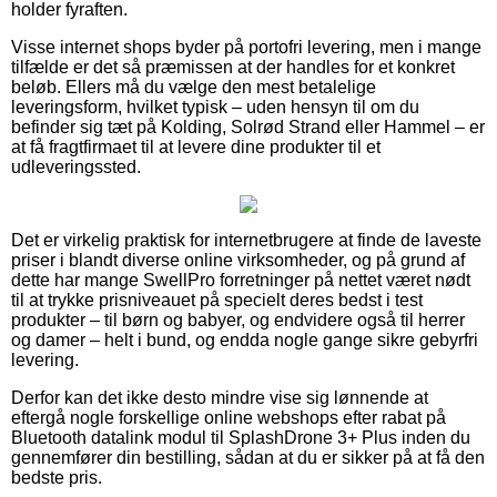
holder fyraften.
Visse internet shops byder på portofri levering, men i mange
tilfælde er det så præmissen at der handles for et konkret
beløb. Ellers må du vælge den mest betalelige
leveringsform, hvilket typisk – uden hensyn til om du
befinder sig tæt på Kolding, Solrød Strand eller Hammel – er
at få fragtfirmaet til at levere dine produkter til et
udleveringssted.
Det er virkelig praktisk for internetbrugere at finde de laveste
priser i blandt diverse online virksomheder, og på grund af
dette har mange SwellPro forretninger på nettet været nødt
til at trykke prisniveauet på specielt deres bedst i test
produkter – til børn og babyer, og endvidere også til herrer
og damer – helt i bund, og endda nogle gange sikre gebyrfri
levering.
Derfor kan det ikke desto mindre vise sig lønnende at
eftergå nogle forskellige online webshops efter rabat på
Bluetooth datalink modul til SplashDrone 3+ Plus inden du
gennemfører din bestilling, sådan at du er sikker på at få den
bedste pris.