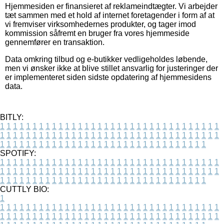
Hjemmesiden er finansieret af reklameindtægter. Vi arbejder
tæt sammen med et hold af internet foretagender i form af at
vi fremviser virksomhedernes produkter, og tager imod
kommission såfremt en bruger fra vores hjemmeside
gennemfører en transaktion.
Data omkring tilbud og e-butikker vedligeholdes løbende,
men vi ønsker ikke at blive stillet ansvarlig for justeringer der
er implementeret siden sidste opdatering af hjemmesidens
data.
BITLY:
1
1
1
1
1
1
1
1
1
1
1
1
1
1
1
1
1
1
1
1
1
1
1
1
1
1
1
1
1
1
1
1
1
1
1
1
1
1
1
1
1
1
1
1
1
1
1
1
1
1
1
1
1
1
1
1
1
1
1
1
1
1
1
1
1
1
1
1
1
1
1
1
1
1
1
1
1
1
1
1
1
1
1
1
1
1
1
1
1
1
1
1
1
1
1
1
1
1
1
1
SPOTIFY:
1
1
1
1
1
1
1
1
1
1
1
1
1
1
1
1
1
1
1
1
1
1
1
1
1
1
1
1
1
1
1
1
1
1
1
1
1
1
1
1
1
1
1
1
1
1
1
1
1
1
1
1
1
1
1
1
1
1
1
1
1
1
1
1
1
1
1
1
1
1
1
1
1
1
1
1
1
1
1
1
1
1
1
1
1
1
1
1
1
1
1
1
1
1
1
1
1
1
1
1
CUTTLY BIO:
1
1
1
1
1
1
1
1
1
1
1
1
1
1
1
1
1
1
1
1
1
1
1
1
1
1
1
1
1
1
1
1
1
1
1
1
1
1
1
1
1
1
1
1
1
1
1
1
1
1
1
1
1
1
1
1
1
1
1
1
1
1
1
1
1
1
1
1
1