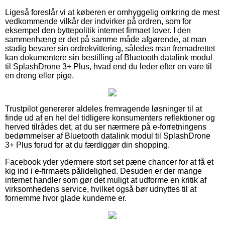
Ligeså foreslår vi at køberen er omhyggelig omkring de mest
vedkommende vilkår der indvirker på ordren, som for
eksempel den byttepolitik internet firmaet lover. I den
sammenhæng er det på samme måde afgørende, at man
stadig bevarer sin ordrekvittering, således man fremadrettet
kan dokumentere sin bestilling af Bluetooth datalink modul
til SplashDrone 3+ Plus, hvad end du leder efter en vare til
en dreng eller pige.
Trustpilot genererer aldeles fremragende løsninger til at
finde ud af en hel del tidligere konsumenters reflektioner og
herved tilrådes det, at du ser nærmere på e-forretningens
bedømmelser af Bluetooth datalink modul til SplashDrone
3+ Plus forud for at du færdiggør din shopping.
Facebook yder ydermere stort set pæne chancer for at få et
kig ind i e-firmaets pålidelighed. Desuden er der mange
internet handler som gør det muligt at udforme en kritik af
virksomhedens service, hvilket også bør udnyttes til at
fornemme hvor glade kunderne er.