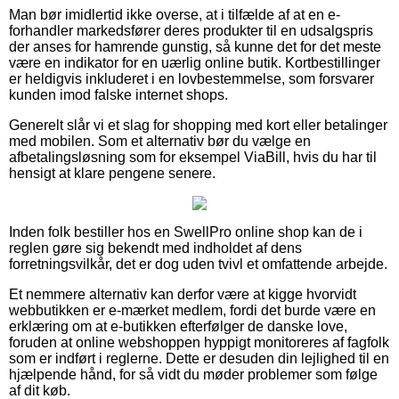
Man bør imidlertid ikke overse, at i tilfælde af at en e-
forhandler markedsfører deres produkter til en udsalgspris
der anses for hamrende gunstig, så kunne det for det meste
være en indikator for en uærlig online butik. Kortbestillinger
er heldigvis inkluderet i en lovbestemmelse, som forsvarer
kunden imod falske internet shops.
Generelt slår vi et slag for shopping med kort eller betalinger
med mobilen. Som et alternativ bør du vælge en
afbetalingsløsning som for eksempel ViaBill, hvis du har til
hensigt at klare pengene senere.
Inden folk bestiller hos en SwellPro online shop kan de i
reglen gøre sig bekendt med indholdet af dens
forretningsvilkår, det er dog uden tvivl et omfattende arbejde.
Et nemmere alternativ kan derfor være at kigge hvorvidt
webbutikken er e-mærket medlem, fordi det burde være en
erklæring om at e-butikken efterfølger de danske love,
foruden at online webshoppen hyppigt monitoreres af fagfolk
som er indført i reglerne. Dette er desuden din lejlighed til en
hjælpende hånd, for så vidt du møder problemer som følge
af dit køb.