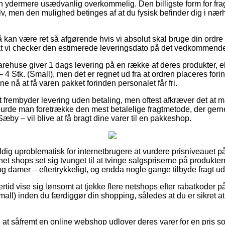
en ydermere usædvanlig overkommelig. Den billigste form for fra
v, men den mulighed betinges af at du fysisk befinder dig i næ
kan være ret så afgørende hvis vi absolut skal bruge din ordr
t at vi checker den estimerede leveringsdato på det vedkommend
arehuse giver 1 dags levering på en række af deres produkter,
Stk. (Small), men det er regnet ud fra at ordren placeres forin
nne nå at få varen pakket forinden personalet får fri.
et frembyder levering uden betaling, men oftest afkræver det at 
t burde man foretrække den mest betalelige fragtmetode, der ger
æby – vil blive at få bragt dine varer til en pakkeshop.
ldig uproblematisk for internetbrugere at vurdere prisniveauet p
ernet shops set sig tvunget til at tvinge salgspriserne på produktern
 og damer – eftertrykkeligt, og endda nogle gange tilbyde fragt 
lertid vise sig lønsomt at tjekke flere netshops efter rabatkode
mall) inden du færdiggør din shopping, således at du er sikret 
at såfremt en online webshop udlover deres varer for en pris so