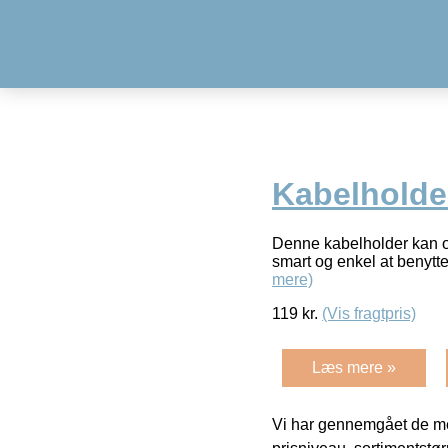
Kabelholder
Denne kabelholder kan opb
smart og enkel at benytte.
mere)
119
kr.
(Vis fragtpris)
Læs mere »
Vi har gennemgået de mes