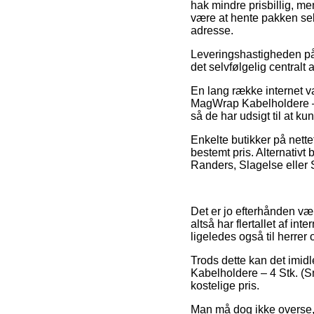
hak mindre prisbillig, m
være at hente pakken sel
adresse.
Leveringshastigheden på 
det selvfølgelig central
En lang række internet v
MagWrap Kabelholdere – 4 
så de har udsigt til at ku
Enkelte butikker på nett
bestemt pris. Alternativ
Randers, Slagelse eller S
Det er jo efterhånden væ
altså har flertallet af int
ligeledes også til herrer
Trods dette kan det imid
Kabelholdere – 4 Stk. (S
kostelige pris.
Man må dog ikke overse, 