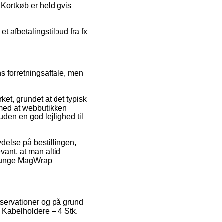
Kortkøb er heldigvis
t afbetalingstilbud fra fx
s forretningsaftale, men
t, grundet at det typisk
e med at webbutikken
den en god lejlighed til
lydelse på bestillingen,
vant, at man altid
lounge MagWrap
observationer og på grund
p Kabelholdere – 4 Stk.