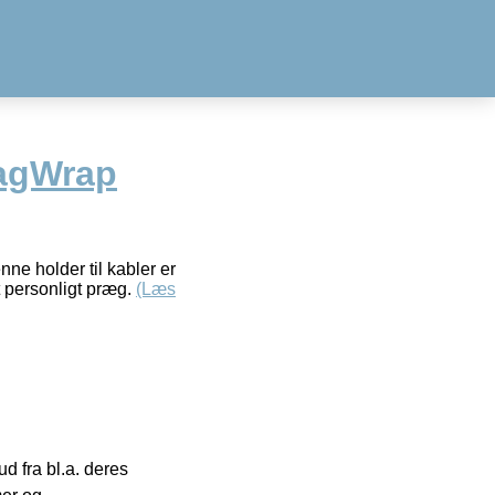
agWrap
ne holder til kabler er
et personligt præg.
(Læs
 fra bl.a. deres