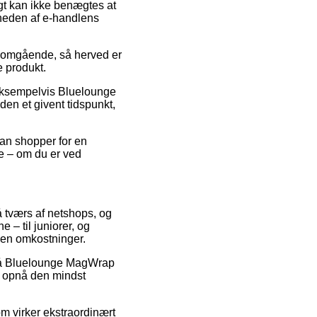
gt kan ikke benægtes at
rheden af e-handlens
e omgående, så herved er
e produkt.
 eksempelvis Bluelounge
den et givent tidspunkt,
man shopper for en
ne – om du er ved
å tværs af netshops, og
e – til juniorer, og
uden omkostninger.
r på Bluelounge MagWrap
at opnå den mindst
m virker ekstraordinært