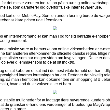
for det meste være en indikation på en uærlig online webshop. 
melse, som garanterer dig overfor falske internet varehuse.
med kort eller MobilePay. Som en anden løsning burde du vælge e
stræber at klare prisen ude i fremtiden.
 en internet forhandler kan man i og for sig betragte e-shoppen
 særlig morsomt.
unne måske være at bemærke om online virksomheden er e-mærke
line forhandleren efterkommer de officielle danske regler, tillig
ecialister som har megen viden om lovgivningen. Dette er desu
oplever dilemmaer som følge af dit indkøb.
slag om at køberen er sat ind i de mest vitale forhold der har indf
rettighed internet forretningen bruger. Derfor er det virkelig rele
ing, så man i fremtiden kan dokumentere sin shopping af Blue
all), hvad end du er voksen eller et barn.
t ud stabile muligheder for at iagttage flere nuværende kunders 
for, at du gransker e-handlens vurderinger af Bluelounge MagWra
acerer din ordre.