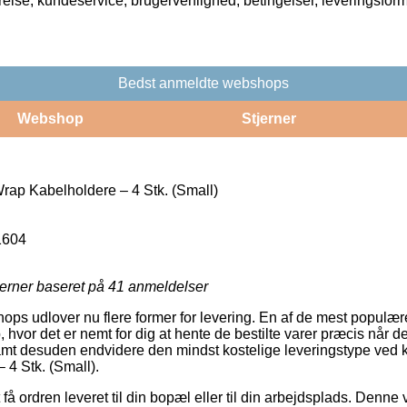
rrelse, kundeservice, brugervenlighed, betingelser, leveringsfor
Bedst anmeldte webshops
Webshop
Stjerner
ap Kabelholdere – 4 Stk. (Small)
1604
jerner baseret på
41
anmeldelser
shops udlover nu flere former for levering. En af de mest populæ
 hvor det er nemt for dig at hente de bestilte varer præcis når d
amt desuden endvidere den mindst kostelige leveringstype ved 
4 Stk. (Small).
få ordren leveret til din bopæl eller til din arbejdsplads. Denne 