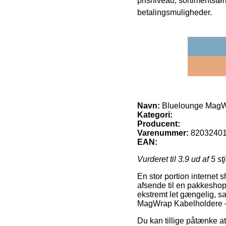
prisniveau, sortimentstø
betalingsmuligheder.
Navn:
Bluelounge MagWr
Kategori:
Producent:
Varenummer:
8203240
EAN:
Vurderet til
3.9
ud af 5 st
En stor portion internet 
afsende til en pakkeshop,
ekstremt let gængelig, s
MagWrap Kabelholdere – 
Du kan tillige påtænke at 