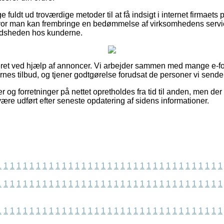
 fuldt ud troværdige metoder til at få indsigt i internet firmaets
vor man kan frembringe en bedømmelse af virksomhedens servi
fredsheden hos kunderne.
et ved hjælp af annoncer. Vi arbejder sammen med mange e-forh
es tilbud, og tjener godtgørelse forudsat de personer vi sender 
 og forretninger på nettet opretholdes fra tid til anden, men der
være udført efter seneste opdatering af sidens informationer.
1
1
1
1
1
1
1
1
1
1
1
1
1
1
1
1
1
1
1
1
1
1
1
1
1
1
1
1
1
1
1
1
1
1
1
1
1
1
1
1
1
1
1
1
1
1
1
1
1
1
1
1
1
1
1
1
1
1
1
1
1
1
1
1
1
1
1
1
1
1
1
1
1
1
1
1
1
1
1
1
1
1
1
1
1
1
1
1
1
1
1
1
1
1
1
1
1
1
1
1
1
1
1
1
1