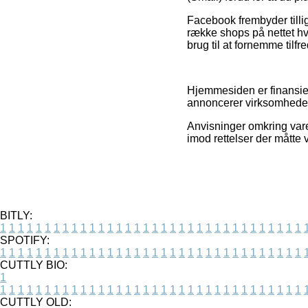
Facebook frembyder tillige
række shops på nettet h
brug til at fornemme til
Hjemmesiden er finansier
annoncerer virksomhedern
Anvisninger omkring varer
imod rettelser der måtte 
BITLY:
1
1
1
1
1
1
1
1
1
1
1
1
1
1
1
1
1
1
1
1
1
1
1
1
1
1
1
1
1
1
1
1
1
1
SPOTIFY:
1
1
1
1
1
1
1
1
1
1
1
1
1
1
1
1
1
1
1
1
1
1
1
1
1
1
1
1
1
1
1
1
1
1
CUTTLY BIO:
1
1
1
1
1
1
1
1
1
1
1
1
1
1
1
1
1
1
1
1
1
1
1
1
1
1
1
1
1
1
1
1
1
1
1
CUTTLY OLD: