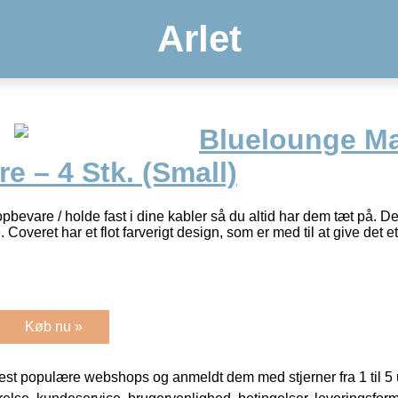
Arlet
Bluelounge M
e – 4 Stk. (Small)
evare / holde fast i dine kabler så du altid har dem tæt på. Den
 Coveret har et flot farverigt design, som er med til at give det 
Køb nu »
t populære webshops og anmeldt dem med stjerner fra 1 til 5 ud