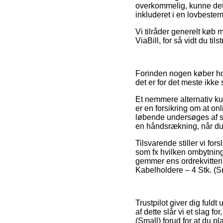
overkommelig, kunne det 
inkluderet i en lovbestem
Vi tilråder generelt køb 
ViaBill, for så vidt du til
Forinden nogen køber hos
det er for det meste ikke
Et nemmere alternativ k
er en forsikring om at on
løbende undersøges af sp
en håndsrækning, når du 
Tilsvarende stiller vi for
som fx hvilken ombytnings
gemmer ens ordrekvitter
Kabelholdere – 4 Stk. (Sm
Trustpilot giver dig fuld
af dette slår vi et slag 
(Small) forud for at du pl