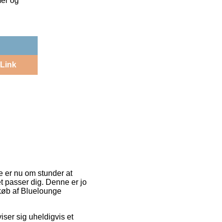
mer og
Link
re er nu om stunder at
et passer dig. Denne er jo
køb af Bluelounge
viser sig uheldigvis et