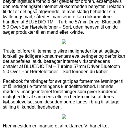
betydningsfulde forhold der gælder for ordren, eksempelvis
den returneringsret internet virksomheden benytter. I relation
til det er det også afgørende, at man stadig beholder sin
kvitteringsmail, således man senere kan dokumentere
handlen af BLUEDIO TM – Turbine 57mm Driver Bluetooth
5.0 Over-Ear Høretelefoner – Sort, uden hensyn til om du
søger produkter til en mand eller kvinde.
Trustpilot fører til temmelig sikre muligheder for at iagttage
forskellige tidligere konsumenters evalueringer og derfor kan
det anbefales, at du betragter internet virksomhedens
omtaler af BLUEDIO TM – Turbine 57mm Driver Bluetooth
5.0 Over-Ear Høretelefoner – Sort forinden du køber.
Facebook frembringer for øvrigt tilpas fornemme løsninger til
at få indsigt i e-forretningens kundetilfredshed. Herinde
møder vi mange internet forretninger som giver kunderne
mulighed for at sammensætte en bedømmelse af deres
købsoplevelse, som desuden burde tages i brug til at tage
stilling til kundetilfredsheden.
Hjemmesiden er finansieret af reklamer. Vi har et tæt