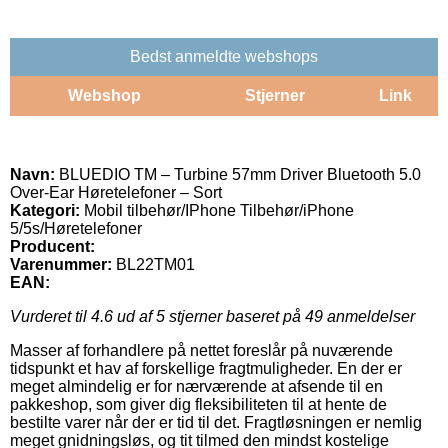
Bedst anmeldte webshops
Webshop
Stjerner
Link
Navn:
BLUEDIO TM – Turbine 57mm Driver Bluetooth 5.0
Over-Ear Høretelefoner – Sort
Kategori:
Mobil tilbehør/IPhone Tilbehør/iPhone
5/5s/Høretelefoner
Producent:
Varenummer:
BL22TM01
EAN:
Vurderet til
4.6
ud af 5 stjerner baseret på
49
anmeldelser
Masser af forhandlere på nettet foreslår på nuværende
tidspunkt et hav af forskellige fragtmuligheder. En der er
meget almindelig er for nærværende at afsende til en
pakkeshop, som giver dig fleksibiliteten til at hente de
bestilte varer når der er tid til det. Fragtløsningen er nemlig
meget gnidningsløs, og tit tilmed den mindst kostelige