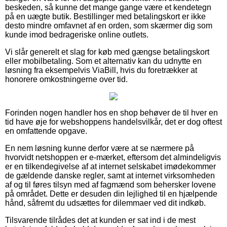
beskeden, så kunne det mange gange være et kendetegn
på en uægte butik. Bestillinger med betalingskort er ikke
desto mindre omfavnet af en orden, som skærmer dig som
kunde imod bedrageriske online outlets.
Vi slår generelt et slag for køb med gængse betalingskort
eller mobilbetaling. Som et alternativ kan du udnytte en
løsning fra eksempelvis ViaBill, hvis du foretrækker at
honorere omkostningerne over tid.
Forinden nogen handler hos en shop behøver de til hver en
tid have øje for webshoppens handelsvilkår, det er dog oftest
en omfattende opgave.
En nem løsning kunne derfor være at se nærmere på
hvorvidt netshoppen er e-mærket, eftersom det almindeligvis
er en tilkendegivelse af at internet selskabet imødekommer
de gældende danske regler, samt at internet virksomheden
af og til føres tilsyn med af fagmænd som behersker lovene
på området. Dette er desuden din lejlighed til en hjælpende
hånd, såfremt du udsættes for dilemmaer ved dit indkøb.
Tilsvarende tilrådes det at kunden er sat ind i de mest