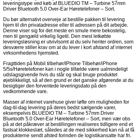
leveringstype ved køb af BLUEDIO TM – Turbine 57mm
Driver Bluetooth 5.0 Over-Ear Høretelefoner – Sort.
Du bør alternativt overveje at bestille pakken til levering
hjem til din privatadresse eller til adressen på dit arbejde.
Denne viser sig for det meste en smule mere bekostelig,
men til gengæld virkelig ligetil. Den mest letkøbte
leveringsløsning er utvivlsomt at du selv henter ordren, som
desværre stiller krav om at du lever i kort afstand af internet
virksomhedens hjemsted.
Fragttiden på Mobil tilbehør/IPhone Tilbehør/iPhone
5/5s/Høretelefoner kan i nogle tilfælde være ualmindeligt
udslagsgivende hvis du står og skal bruge produktet
øjeblikkeligt, så af den grund er det ganske afgørende at du
besigtiger den forventede leveringsdato på den
vedkommende vare.
Masser af internet varehuse giver løfte om muligheden for
dag-til-dag levering på deres bedst sælgende varer,
eksempelvis BLUEDIO TM – Turbine 57mm Driver
Bluetooth 5.0 Over-Ear Høretelefoner – Sort, men vær obs
på at det påkræver at bestillingen realiseres tidligere end et
fastsat klokkeslæt, således at de med sikkerhed kan nå at få
produkterne sendt afsted forinden de logistikansatte har fri.