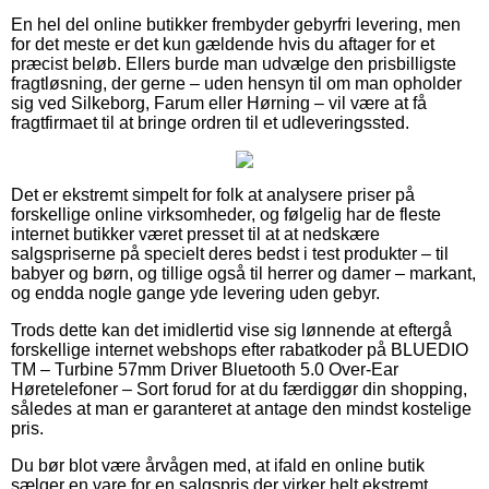
En hel del online butikker frembyder gebyrfri levering, men
for det meste er det kun gældende hvis du aftager for et
præcist beløb. Ellers burde man udvælge den prisbilligste
fragtløsning, der gerne – uden hensyn til om man opholder
sig ved Silkeborg, Farum eller Hørning – vil være at få
fragtfirmaet til at bringe ordren til et udleveringssted.
Det er ekstremt simpelt for folk at analysere priser på
forskellige online virksomheder, og følgelig har de fleste
internet butikker været presset til at at nedskære
salgspriserne på specielt deres bedst i test produkter – til
babyer og børn, og tillige også til herrer og damer – markant,
og endda nogle gange yde levering uden gebyr.
Trods dette kan det imidlertid vise sig lønnende at eftergå
forskellige internet webshops efter rabatkoder på BLUEDIO
TM – Turbine 57mm Driver Bluetooth 5.0 Over-Ear
Høretelefoner – Sort forud for at du færdiggør din shopping,
således at man er garanteret at antage den mindst kostelige
pris.
Du bør blot være årvågen med, at ifald en online butik
sælger en vare for en salgspris der virker helt ekstremt