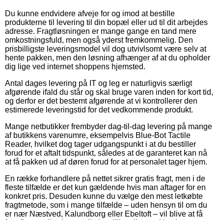
Du kunne endvidere afveje for og imod at bestille
produkterne til levering til din bopæl eller ud til dit arbejdes
adresse. Fragtløsningen er mange gange en tand mere
omkostningsfuld, men også yderst fremkommelig. Den
prisbilligste leveringsmodel vil dog utvivlsomt være selv at
hente pakken, men den løsning afhænger af at du opholder
dig lige ved internet shoppens hjemsted.
Antal dages levering på IT og leg er naturligvis særligt
afgørende ifald du står og skal bruge varen inden for kort tid,
og derfor er det bestemt afgørende at vi kontrollerer den
estimerede leveringstid for det vedkommende produkt.
Mange netbutikker frembyder dag-til-dag levering på mange
af butikkens varenumre, eksempelvis Blue-Bot Tactile
Reader, hvilket dog tager udgangspunkt i at du bestiller
forud for et aftalt tidspunkt, således at de garanteret kan nå
at få pakken ud af døren forud for at personalet tager hjem.
En række forhandlere på nettet sikrer gratis fragt, men i de
fleste tilfælde er det kun gældende hvis man aftager for en
konkret pris. Desuden kunne du vælge den mest letkøbte
fragtmetode, som i mange tilfælde – uden hensyn til om du
er nær Næstved, Kalundborg eller Ebeltoft – vil blive at få