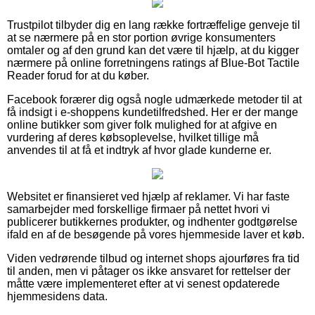
Trustpilot tilbyder dig en lang række fortræffelige genveje til
at se nærmere på en stor portion øvrige konsumenters
omtaler og af den grund kan det være til hjælp, at du kigger
nærmere på online forretningens ratings af Blue-Bot Tactile
Reader forud for at du køber.
Facebook forærer dig også nogle udmærkede metoder til at
få indsigt i e-shoppens kundetilfredshed. Her er der mange
online butikker som giver folk mulighed for at afgive en
vurdering af deres købsoplevelse, hvilket tillige må
anvendes til at få et indtryk af hvor glade kunderne er.
Websitet er finansieret ved hjælp af reklamer. Vi har faste
samarbejder med forskellige firmaer på nettet hvori vi
publicerer butikkernes produkter, og indhenter godtgørelse
ifald en af de besøgende på vores hjemmeside laver et køb.
Viden vedrørende tilbud og internet shops ajourføres fra tid
til anden, men vi påtager os ikke ansvaret for rettelser der
måtte være implementeret efter at vi senest opdaterede
hjemmesidens data.