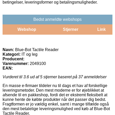
betingelser, leveringsformer og betalingsmuligheder.
Bedst anmeldte webshops
Webshop
Stjerner
Link
Navn:
Blue-Bot Tactile Reader
Kategori:
IT og leg
Producent:
Varenummer:
2049100
EAN:
Vurderet til
3.6
ud af 5 stjerner baseret på
37
anmeldelser
En masse e-firmaer tildeler nu til dags et hav af forskellige
leveringsmetoder. Den mest moderne er for øjeblikket at
afsende til en pakkeshop, fordi det er ekstremt fleksibelt at
kunne hente de købte produkter når det passer dig bedst.
Fragtformen er jo vældig enkel, samt i mange tilfælde også
den mest betalelige leveringsmulighed ved køb af Blue-Bot
Tactile Reader.