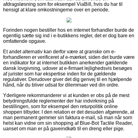
afdragsløsning som for eksempel ViaBill, hvis du har til
hensigt at klare omkostningerne over en periode.
Forinden nogen bestiller hos en internet forhandler burde de
egentlig sætte sig ind i e-butikkens regler, det er dog bare en
omfattende opgave.
Et andet alternativ kan derfor være at granske om e-
forhandleren er verificeret af e-mærket, siden det burde være
en indikator for at internet butikken anerkender gældende
dansk lovgivning, udover at e-firmaet lejlighedsvis besøges
af jurister som har ekspertise inden for de gældende
regulativer. Derudover giver det dig genvej til en hjælpende
hånd, når du bliver udsat for dilemmaer ved din ordre.
Yderligere rekommanderer vi at kunden er obs på de mest
betydningsfulde reglementer der har indvirkning på
bestillingen, som for eksempel den returpolitik online
shoppen tilbyder. I den relation er det desuden afgørende, at
man permanent gemmer sin faktura e-mail, så man når som
helst kan vidne om sin shopping af Blue-Bot Tactile Reader,
uanset om man er på gaveindkøb til en dreng eller pige.