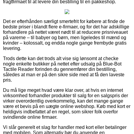
fragtfirmaet til at levere din bestilling til en pakkeshop.
Det er efterhånden særligt smertefrit for købere at finde de
bedste priser i blandt flere e-firmaer, og for det har adskillige
forhandlere på nettet været nødt til at reducere prisniveauet
på varerne – til babyer og børn, men ligeledes til mænd og
kvinder – kolossalt, og endda nogle gange frembyde gratis
levering.
Trods dette kan det trods alt vise sig lønsomt at checke
nogle enkelte butikker på nettet efter udsalg på Blue-Bot
Tactile Reader forinden du gennemfører din bestilling,
således at man er på den sikre side med at få den laveste
pris.
Du må lige meget hvad være klar over, at hvis en internet
virksomhed forhandler produkter til salg for en salgspris der
virker overordentlig overkommelig, kan det mange gange
være et bevis på en uægte online webshop. Køb med kort er
heldigvis indbefattet af en regel, som sikrer folk overfor
svindlende online firmaer.
Vi slår generelt et slag for handler med kort eller betalinger
med mobilen. Som alternativ bør du anvende en