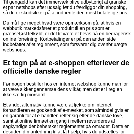
Til gengæld kan det immervæk blive udbytterigt at granske
et par netshops efter udsalg før du færdiggør din shopping,
så du er skudsikker på at indhente den mest betalelige pris.
Du må lige meget hvad være opmærksom på, at hvis en
webbutik markedsfører et produkt til en pris som er
grænseløst letkøbt, er det tit være et bevis på en bedragerisk
online forretning. Kortbetalinger er på den anden side
indbefattet af et reglement, som forsvarer dig overfor uægte
webshops.
Et tegn på at e-shoppen efterlever de
officielle danske regler
Før nogen bestiller hos en internet webshop kunne man for
at være sikker gennemse dens vilkår, men det er i reglen
ikke særlig morsomt.
Et andet alternativ kunne være at tjekke om internet
forhandleren er godkendt af e-mærket, som almindeligvis er
en garanti for at e-handlen retter sig efter de danske love,
samt at online firmaet en gang i mellem revurderes af
sagkyndige der behersker reglementet på området. Dette er
desuden din anledning til at få hjælp, hvis du udsættes for