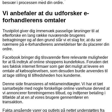
besvær i processen med din ordre.
Vi anbefaler at du udforsker e-
forhandlerens omtaler
Trustpilot giver dig immervæk passelige løsninger til at
efterforske en lang række nuværende brugeres
betragtninger og af den grund slår vi et slag for, at du ser
nærmere på e-forhandlerens anmeldelser før du placerer din
ordre.
Facebook bringer dig tilsvarende flere relevante muligheder
for at få indtryk af online shoppens kundefokus. Foruden det
ses faktisk internet firmaer som gør det muligt at levere en
omtale af købsoplevelsen, som desuden burde anvendes til
at tage stilling til tilfredsheden hos kunderne.
Denne side finansieres af reklameindtægter. Vi har et tæt
samarbejde med nogle forskellige online varehuse derved at
vi annoncerer forretningernes tilbud, og indtjener betaling i
tilfælde af at en af vores brugere gennemfører en
transaktion.
Fakta angående varer og outlets på nettet understøttes fra