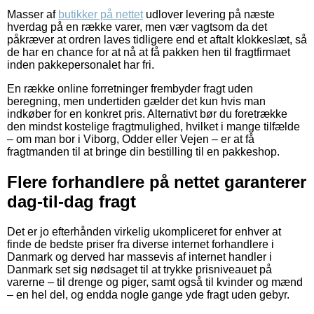
Masser af
butikker på nettet
udlover levering på næste
hverdag på en række varer, men vær vagtsom da det
påkræver at ordren laves tidligere end et aftalt klokkeslæt, så
de har en chance for at nå at få pakken hen til fragtfirmaet
inden pakkepersonalet har fri.
En række online forretninger frembyder fragt uden
beregning, men undertiden gælder det kun hvis man
indkøber for en konkret pris. Alternativt bør du foretrække
den mindst kostelige fragtmulighed, hvilket i mange tilfælde
– om man bor i Viborg, Odder eller Vejen – er at få
fragtmanden til at bringe din bestilling til en pakkeshop.
Flere forhandlere på nettet garanterer
dag-til-dag fragt
Det er jo efterhånden virkelig ukompliceret for enhver at
finde de bedste priser fra diverse internet forhandlere i
Danmark og derved har massevis af internet handler i
Danmark set sig nødsaget til at trykke prisniveauet på
varerne – til drenge og piger, samt også til kvinder og mænd
– en hel del, og endda nogle gange yde fragt uden gebyr.