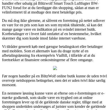
handler efter udsalg på Blitzwolf Smart Touch Luftfugter BW-
FUN2 forud for at du færdiggør din shopping, sådan at man er
velinformeret til at modtage den mest betalelige pris.
Du må dog ikke glemme, at såfremt en forretning på nettet udlover
en vare for en pris som kan ses som mystisk tiltalende, så kan det
mange gange være en indikation på en svindel internet butik.
Kortbetalinger er i hvert fald omfattet af en bestemmelse, hvilket
skærmer dig som kunde imod falske internet varehuse.
Vi tilråder generelt køb med gængse betalingskort eller betalinger
med mobilen. Som et alternativ kan du drage nytte af en
afbetalingsløsning fra eksempelvis ViaBill, i tilfælde af at du
foretrækker at finansiere omkostningerne af flere omgange.
Før nogen handler på en BlitzWolf online butik kunne de uden tvivl
overveje netshoppens betingelser, men det er uden tvivl ikke særlig
morsomt.
En nemmere løsning kunne være at efterse om e-forretningen er e-
mærke godkendt, som skulle være en tryghed om at online
forretningen lever op til de gældende danske regler, tillige med at
shoppen undertiden undersøges af jurister som kender de gældende