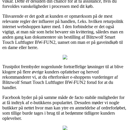
vilkår. Dette er desuden din chance for at få assistance, hvis du
forvoldes vanskeligheder i processen med dit køb.
Tilsvarende er det godt at kunden er opmærksom på de mest
relevante regler der influerer på handlen, f.eks. hvilken returpolitik
internet webshoppen kører med. I den forbindelse er det også
vigtigt, at man når som helst bevarer sin kvittering, således man en
anden gang kan dokumentere sin bestilling af Blitzwolf Smart
Touch Luftfugter BW-FUN2, uanset om man er på gaveindkøb til
en dame eller herre.
Trustpilot frembyder nogenlunde fortræffelige løsninger til at blive
klogere på flere øvrige kunders opfattelser og herved
rekommanderer vi, at du efterforsker e-shoppens vurderinger af
Blitzwolf Smart Touch Luftfugter BW-FUN2 forud for at du
handler.
Facebook byder på på samme måde de facto stabile muligheder for
at få indtryk af e-butikkens popularitet. Desuden møder vi nogle
butikker på nettet hvor man kan ytre en anmeldelse af ordreforløbet,
som tillige burde tages i brug til at bedømme tidligere kunders
oplevelser.