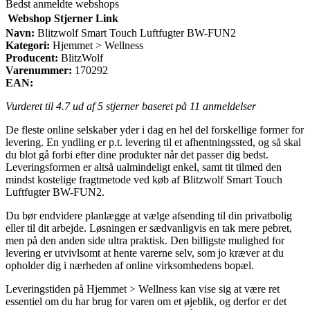
Bedst anmeldte webshops
Webshop
Stjerner
Link
Navn:
Blitzwolf Smart Touch Luftfugter BW-FUN2
Kategori:
Hjemmet > Wellness
Producent:
BlitzWolf
Varenummer:
170292
EAN:
Vurderet til
4.7
ud af 5 stjerner baseret på
11
anmeldelser
De fleste online selskaber yder i dag en hel del forskellige former for
levering. En yndling er p.t. levering til et afhentningssted, og så skal
du blot gå forbi efter dine produkter når det passer dig bedst.
Leveringsformen er altså ualmindeligt enkel, samt tit tilmed den
mindst kostelige fragtmetode ved køb af Blitzwolf Smart Touch
Luftfugter BW-FUN2.
Du bør endvidere planlægge at vælge afsending til din privatbolig
eller til dit arbejde. Løsningen er sædvanligvis en tak mere pebret,
men på den anden side ultra praktisk. Den billigste mulighed for
levering er utvivlsomt at hente varerne selv, som jo kræver at du
opholder dig i nærheden af online virksomhedens bopæl.
Leveringstiden på Hjemmet > Wellness kan vise sig at være ret
essentiel om du har brug for varen om et øjeblik, og derfor er det