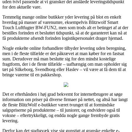
uden tvivl passende at vi gransker det anslåede leveringstidspunkt
for den aktuelle vare.
Temmelig mange online butikker yder levering på blot en enkelt
hverdag på masser af varenumre, eksempelvis Blitzwolf Smart
Touch Luftfugter BW-FUN2, men som trods alt er betinget af at der
bestilles forinden et besluttet tidspunkt, så at de garanteret kan nå at
få produkterne afsendt forinden logistikpersonalet drager hjemad.
Nogle enkelte online forhandlere tilbyder levering uden beregning,
men i de fleste tilfælde er det påkrævet at man køber for en fastsat
sum. Derudover må man beslutte sig for den mindst kostelige
fragtform, der i de fleste tilfælde – uafhængig om man opholder sig
tæt på Silkeborg, Svendborg eller Haslev – vil være at få dem til at
bringe varerne til en pakkeshop.
Det er efterhånden i høj grad bekvemt for internetbrugere at søge
information om priser på diverse firmaer på nettet, og altså har langt
de fleste BlitzWolf e-butikker været tvunget til at formindske
salgspriserne på produkterne – til juniorer, og endvidere også til
voksne – eftertrykkeligt, og endda nogle gange frembyde gratis
levering.
Derfor kan det stadigvæk vise sig gunstigt at granske enkelte e-