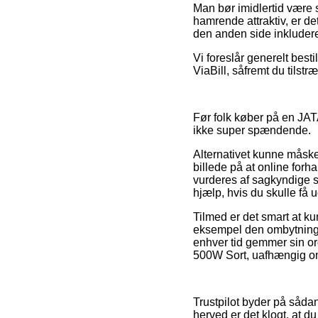
Man bør imidlertid være s
hamrende attraktiv, er d
den anden side inkluderet
Vi foreslår generelt besti
ViaBill, såfremt du tilst
Før folk køber på en JAT
ikke super spændende.
Alternativet kunne måske
billede på at online forh
vurderes af sagkyndige s
hjælp, hvis du skulle få 
Tilmed er det smart at ku
eksempel den ombytningsp
enhver tid gemmer sin ord
500W Sort, uafhængig om
Trustpilot byder på sådan
herved er det klogt, at 