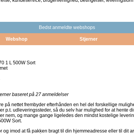
rrelse, kundeservice, brugervenlighed, betingelser, leveringsfor
Bedst anmeldte webshops
Webshop
Stjerner
70 1 L 500W Sort
rmet
8
jerner baseret på
27
anmeldelser
 på nettet frembyder efterhånden en hel del forskellige mulighed
 p.t. udleveringssteder, så du selv har mulighed for at hente din 
uper nem, og mange gange ligeledes den mindst kostelige leveri
500W Sort.
 og imod at få pakken bragt til din hjemmeadresse eller til dit 