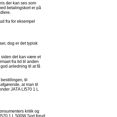
pris der kan ses som
med betalingskort er på
dlere.
bud fra for eksempel
er, dog er det typisk
 siden det kan være et
maet fra tid til anden
od anledning til at få
estillingen, til
afgørende, at man til
lender JATA LI570 1 L
konsumenters kritik og
LI570 1 L 500W Sort forud