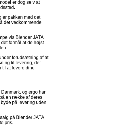
model er dog selv at
ldssted.
gler pakken med det
o på det vedkommende
sempelvis Blender JATA
det formål at de højst
ten.
under forudsætning af at
ing til levering, der
til at levere dine
er i Danmark, og ergo har
e på en række af deres
e byde på levering uden
udsalg på Blender JATA
e pris.