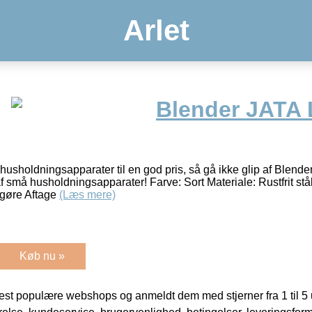
Arlet
Blender JATA 
r husholdningsapparater til en god pris, så gå ikke glip af Blen
af små husholdningsapparater! Farve: Sort Materiale: Rustfrit stål
ngøre Aftage
(Læs mere)
Køb nu »
t populære webshops og anmeldt dem med stjerner fra 1 til 5 ud