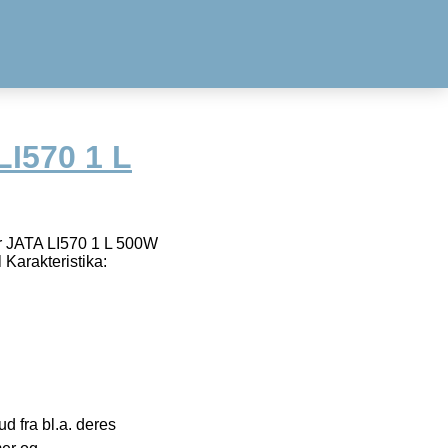
LI570 1 L
der JATA LI570 1 L 500W
 Karakteristika:
 fra bl.a. deres