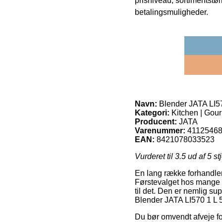
prisniveau, sortimentstø
betalingsmuligheder.
Navn:
Blender JATA LI5
Kategori:
Kitchen | Gou
Producent:
JATA
Varenummer:
4112546
EAN:
8421078033523
Vurderet til
3.5
ud af 5 st
En lang række forhandlere
Førstevalget hos mange er
til det. Den er nemlig s
Blender JATA LI570 1 L 
Du bør omvendt afveje for