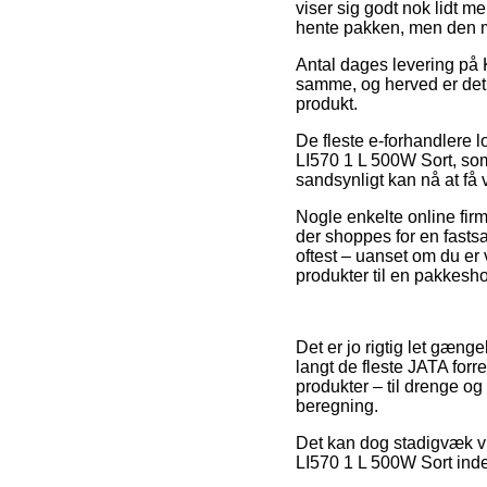
viser sig godt nok lidt m
hente pakken, men den mu
Antal dages levering på
samme, og herved er det 
produkt.
De fleste e-forhandlere 
LI570 1 L 500W Sort, som 
sandsynligt kan nå at få
Nogle enkelte online firm
der shoppes for en fastsa
oftest – uanset om du er 
produkter til en pakkesh
Det er jo rigtig let gænge
langt de fleste JATA forr
produkter – til drenge og
beregning.
Det kan dog stadigvæk vi
LI570 1 L 500W Sort inden