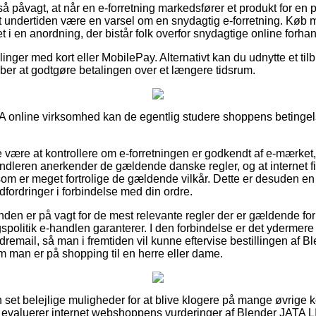
å påvagt, at når en e-forretning markedsfører et produkt for en 
et undertiden være en varsel om en snydagtig e-forretning. Køb 
 i en anordning, der bistår folk overfor snydagtige online forhan
llinger med kort eller MobilePay. Alternativt kan du udnytte et til
ræber at godtgøre betalingen over et længere tidsrum.
A online virksomhed kan de egentlig studere shoppens betingels
 være at kontrollere om e-forretningen er godkendt af e-mærket,
andleren anerkender de gældende danske regler, og at internet fir
om er meget fortrolige de gældende vilkår. Dette er desuden en g
udfordringer i forbindelse med din ordre.
nden er på vagt for de mest relevante regler der er gældende for b
olitik e-handlen garanterer. I den forbindelse er det ydermere 
remail, så man i fremtiden vil kunne eftervise bestillingen af B
 man er på shopping til en herre eller dame.
 set belejlige muligheder for at blive klogere på mange øvrige 
du evaluerer internet webshoppens vurderinger af Blender JATA 