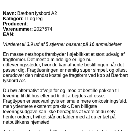
Navn:
Bærbart lysbord A2
Kategori:
IT og leg
Producent:
Varenummer:
2027674
EAN:
Vurderet til
3.9
ud af 5 stjerner baseret på
16
anmeldelser
En masse netshops frembyder i øjeblikket et stort udvalg af
fragtformer. Det mest almindelige er lige nu
udleveringssteder, hvor du kan afhente bestillingen når det
passer dig. Fragtløsningen er nemlig super simpel, og oftest
derudover den mindst kostelige fragtform ved køb af Bærbart
lysbord A2.
Du bør alternativt afveje for og imod at bestille pakken til
levering til dit hus eller ud til dit arbejdes adresse.
Fragttypen er sædvanligvis en smule mere omkostningsfuld,
men ydermere ekstremt praktisk. Den billigste
leveringsudgave kan ikke benægtes at være at du selv
henter ordren, hvilket står og falder med at du er tæt på
netbutikkens hjemsted.