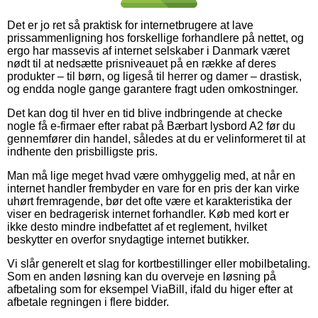
Det er jo ret så praktisk for internetbrugere at lave
prissammenligning hos forskellige forhandlere på nettet, og
ergo har massevis af internet selskaber i Danmark været
nødt til at nedsætte prisniveauet på en række af deres
produkter – til børn, og ligeså til herrer og damer – drastisk,
og endda nogle gange garantere fragt uden omkostninger.
Det kan dog til hver en tid blive indbringende at checke
nogle få e-firmaer efter rabat på Bærbart lysbord A2 før du
gennemfører din handel, således at du er velinformeret til at
indhente den prisbilligste pris.
Man må lige meget hvad være omhyggelig med, at når en
internet handler frembyder en vare for en pris der kan virke
uhørt fremragende, bør det ofte være et karakteristika der
viser en bedragerisk internet forhandler. Køb med kort er
ikke desto mindre indbefattet af et reglement, hvilket
beskytter en overfor snydagtige internet butikker.
Vi slår generelt et slag for kortbestillinger eller mobilbetaling.
Som en anden løsning kan du overveje en løsning på
afbetaling som for eksempel ViaBill, ifald du higer efter at
afbetale regningen i flere bidder.