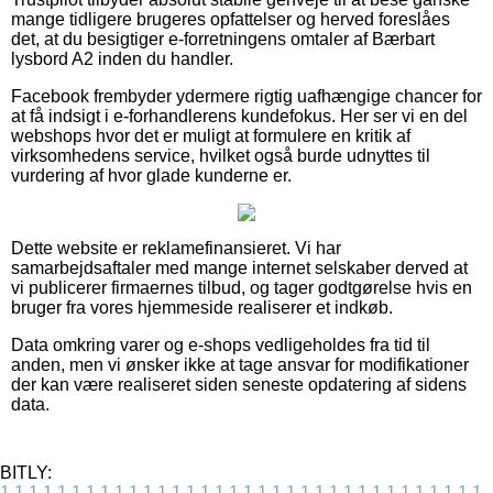
mange tidligere brugeres opfattelser og herved foreslåes
det, at du besigtiger e-forretningens omtaler af Bærbart
lysbord A2 inden du handler.
Facebook frembyder ydermere rigtig uafhængige chancer for
at få indsigt i e-forhandlerens kundefokus. Her ser vi en del
webshops hvor det er muligt at formulere en kritik af
virksomhedens service, hvilket også burde udnyttes til
vurdering af hvor glade kunderne er.
Dette website er reklamefinansieret. Vi har
samarbejdsaftaler med mange internet selskaber derved at
vi publicerer firmaernes tilbud, og tager godtgørelse hvis en
bruger fra vores hjemmeside realiserer et indkøb.
Data omkring varer og e-shops vedligeholdes fra tid til
anden, men vi ønsker ikke at tage ansvar for modifikationer
der kan være realiseret siden seneste opdatering af sidens
data.
BITLY:
1
1
1
1
1
1
1
1
1
1
1
1
1
1
1
1
1
1
1
1
1
1
1
1
1
1
1
1
1
1
1
1
1
1