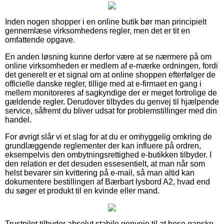
Inden nogen shopper i en online butik bør man principielt
gennemlæse virksomhedens regler, men det er tit en
omfattende opgave.
En anden løsning kunne derfor være at se nærmere på om
online virksomheden er medlem af e-mærke ordningen, fordi
det generelt er et signal om at online shoppen efterfølger de
officielle danske regler, tillige med at e-firmaet en gang i
mellem monitoreres af sagkyndige der er meget fortrolige de
gældende regler. Derudover tilbydes du genvej til hjælpende
service, såfremt du bliver udsat for problemstillinger med din
handel.
For øvrigt slår vi et slag for at du er omhyggelig omkring de
grundlæggende reglementer der kan influere på ordren,
eksempelvis den ombytningsrettighed e-butikken tilbyder. I
den relation er det desuden essesentielt, at man når som
helst bevarer sin kvittering på e-mail, så man altid kan
dokumentere bestillingen af Bærbart lysbord A2, hvad end
du søger et produkt til en kvinde eller mand.
Trustpilot tilbyder absolut stabile genveje til at bese ganske