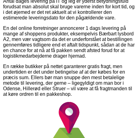
Antal dages levering på IT og leg er yderst betydningsfuld
forudsat man absolut skal bruge varerne inden for kort tid, og
i det øjemed er det ret aktuelt at vi kontrollerer den
estimerede leveringsdato for den pågældende vare.
En del online forretninger annoncerer 1 dags levering på
mange af shoppens produkter, eksempelvis Bærbart lysbord
A2, men vær vagtsom da det er underforstået at bestillingen
gennemføres tidligere end et aftalt tidspunkt, sådan at de har
en chance for at nå at få pakken sendt afsted forud for at
logistikmedarbejderne drager hjemad.
En række butikker på nettet garanterer gratis fragt, men
undertiden er det under betingelse af at der købes for en
præcis sum. Ellers bør man snuppe den mest betalelige
metode til levering, der gerne – ligegyldigt om man bor i
Odense, Hillerød eller Struer – vil være at få fragtmanden til
at køre ordren til en pakkeshop.