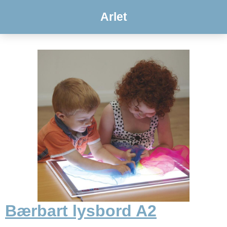
Arlet
Bærbart lysbord A2