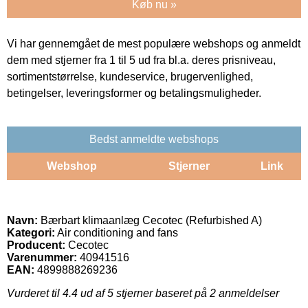
Køb nu »
Vi har gennemgået de mest populære webshops og anmeldt
dem med stjerner fra 1 til 5 ud fra bl.a. deres prisniveau,
sortimentstørrelse, kundeservice, brugervenlighed,
betingelser, leveringsformer og betalingsmuligheder.
Bedst anmeldte webshops
Webshop
Stjerner
Link
Navn:
Bærbart klimaanlæg Cecotec (Refurbished A)
Kategori:
Air conditioning and fans
Producent:
Cecotec
Varenummer:
40941516
EAN:
4899888269236
Vurderet til
4.4
ud af 5 stjerner baseret på
2
anmeldelser