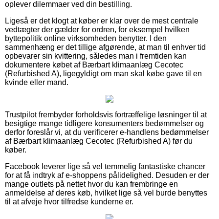
oplever dilemmaer ved din bestilling.
Ligeså er det klogt at køber er klar over de mest centrale
vedtægter der gælder for ordren, for eksempel hvilken
byttepolitik online virksomheden benytter. I den
sammenhæng er det tillige afgørende, at man til enhver tid
opbevarer sin kvittering, således man i fremtiden kan
dokumentere købet af Bærbart klimaanlæg Cecotec
(Refurbished A), ligegyldigt om man skal købe gave til en
kvinde eller mand.
Trustpilot frembyder forholdsvis fortræffelige løsninger til at
besigtige mange tidligere konsumenters bedømmelser og
derfor foreslår vi, at du verificerer e-handlens bedømmelser
af Bærbart klimaanlæg Cecotec (Refurbished A) før du
køber.
Facebook leverer lige så vel temmelig fantastiske chancer
for at få indtryk af e-shoppens pålidelighed. Desuden er der
mange outlets på nettet hvor du kan frembringe en
anmeldelse af deres køb, hvilket lige så vel burde benyttes
til at afveje hvor tilfredse kunderne er.