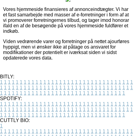
Vores hjemmeside finansieres af annonceindtægter. Vi har
et fast samarbejde med masser af e-forretninger i form af at
vi promoverer forretningernes tilbud, og tager imod honorar
ifald en af de besøgende på vores hjemmeside fuldfører et
indkøb.
Viden vedrørende varer og forretninger på nettet ajourføres
hyppigt, men vi ønsker ikke at påtage os ansvaret for
modifikationer der potentielt er iværksat siden vi sidst
opdaterede vores data.
BITLY:
1
1
1
1
1
1
1
1
1
1
1
1
1
1
1
1
1
1
1
1
1
1
1
1
1
1
1
1
1
1
1
1
1
1
1
1
1
1
1
1
1
1
1
1
1
1
1
1
1
1
1
1
1
1
1
1
1
1
1
1
1
1
1
1
1
1
1
1
1
1
1
1
1
1
1
1
1
1
1
1
1
1
1
1
1
1
1
1
1
1
1
1
1
1
1
1
1
1
1
1
SPOTIFY:
1
1
1
1
1
1
1
1
1
1
1
1
1
1
1
1
1
1
1
1
1
1
1
1
1
1
1
1
1
1
1
1
1
1
1
1
1
1
1
1
1
1
1
1
1
1
1
1
1
1
1
1
1
1
1
1
1
1
1
1
1
1
1
1
1
1
1
1
1
1
1
1
1
1
1
1
1
1
1
1
1
1
1
1
1
1
1
1
1
1
1
1
1
1
1
1
1
1
1
1
CUTTLY BIO:
1
1
1
1
1
1
1
1
1
1
1
1
1
1
1
1
1
1
1
1
1
1
1
1
1
1
1
1
1
1
1
1
1
1
1