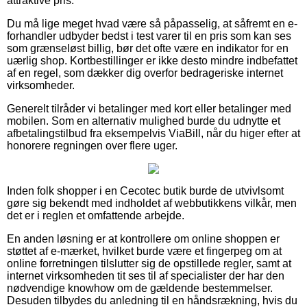
attraktive pris.
Du må lige meget hvad være så påpasselig, at såfremt en e-
forhandler udbyder bedst i test varer til en pris som kan ses
som grænseløst billig, bør det ofte være en indikator for en
uærlig shop. Kortbestillinger er ikke desto mindre indbefattet
af en regel, som dækker dig overfor bedrageriske internet
virksomheder.
Generelt tilråder vi betalinger med kort eller betalinger med
mobilen. Som en alternativ mulighed burde du udnytte et
afbetalingstilbud fra eksempelvis ViaBill, når du higer efter at
honorere regningen over flere uger.
Inden folk shopper i en Cecotec butik burde de utvivlsomt
gøre sig bekendt med indholdet af webbutikkens vilkår, men
det er i reglen et omfattende arbejde.
En anden løsning er at kontrollere om online shoppen er
støttet af e-mærket, hvilket burde være et fingerpeg om at
online forretningen tilslutter sig de opstillede regler, samt at
internet virksomheden tit ses til af specialister der har den
nødvendige knowhow om de gældende bestemmelser.
Desuden tilbydes du anledning til en håndsrækning, hvis du