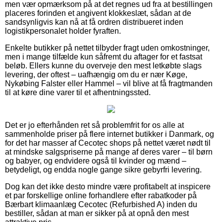
men vær opmærksom på at det regnes ud fra at bestillingen
placeres forinden et angivent klokkeslæt, sådan at de
sandsynligvis kan nå at få ordren distribueret inden
logistikpersonalet holder fyraften.
Enkelte butikker på nettet tilbyder fragt uden omkostninger,
men i mange tilfælde kun såfremt du aftager for et fastsat
beløb. Ellers kunne du overveje den mest letkøbte slags
levering, der oftest – uafhængig om du er nær Køge,
Nykøbing Falster eller Hammel – vil blive at få fragtmanden
til at køre dine varer til et afhentningssted.
Det er jo efterhånden ret så problemfrit for os alle at
sammenholde priser på flere internet butikker i Danmark, og
for det har masser af Cecotec shops på nettet været nødt til
at mindske salgspriserne på mange af deres varer – til børn
og babyer, og endvidere også til kvinder og mænd –
betydeligt, og endda nogle gange sikre gebyrfri levering.
Dog kan det ikke desto mindre være profitabelt at inspicere
et par forskellige online forhandlere efter rabatkoder på
Bærbart klimaanlæg Cecotec (Refurbished A) inden du
bestiller, sådan at man er sikker på at opnå den mest