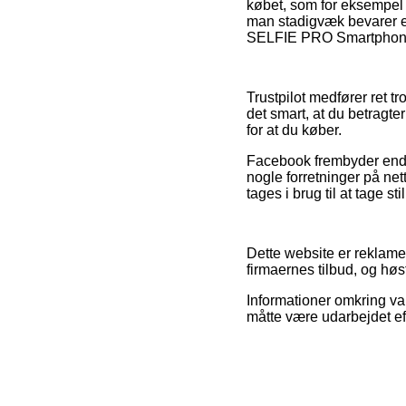
købet, som for eksempel de
man stadigvæk bevarer en
SELFIE PRO Smartphone, 
Trustpilot medfører ret t
det smart, at du betrag
for at du køber.
Facebook frembyder endvid
nogle forretninger på ne
tages i brug til at tage st
Dette website er reklame
firmaernes tilbud, og høs
Informationer omkring var
måtte være udarbejdet eft