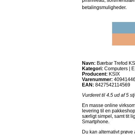
prisniveau, sortimentstø
betalingsmuligheder.
Navn:
Bærbar Trefod K
Kategori:
Computers | El
Producent:
KSIX
Varenummer:
4094144
EAN:
8427542114569
Vurderet til
4.5
ud af 5 st
En masse online virksomhe
levering til en pakkeshop
særligt simpel, samt tit
Smartphone.
Du kan alternativt prøve a