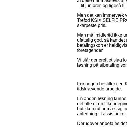
af dette har massevis af 
– til juniorer, og ligeså 
Men det kan immervæk vær
Trefod KSIX SELFIE PRO 
skarpeste pris.
Man må imidlertid ikke un
ufattelig god, så kan det
betalingskort er heldigvi
foretagender.
Vi slår generelt et slag 
løsning på afbetaling som
Før nogen bestiller i en 
tidskrævende arbejde.
En anden løsning kunne 
det ofte er en tilkendegi
butikken rutinemæssigt u
anledning til assistance
Derudover anbefales det 