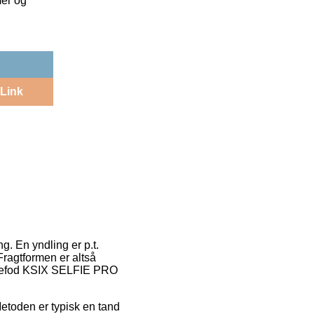
mer og
Link
g. En yndling er p.t.
 Fragtformen er altså
r Trefod KSIX SELFIE PRO
 Metoden er typisk en tand