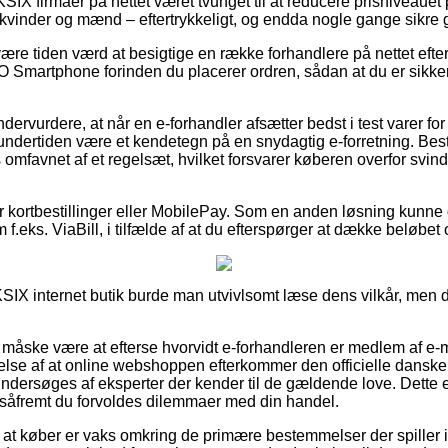
KSIX firmaer på nettet været tvunget til at reducere prisniveaue
til kvinder og mænd – eftertrykkeligt, og endda nogle gange sikre gr
e tiden værd at besigtige en række forhandlere på nettet efte
Smartphone forinden du placerer ordren, sådan at du er sikke
dervurdere, at når en e-forhandler afsætter bedst i test varer for
 undertiden være et kendetegn på en snydagtig e-forretning. Bes
s omfavnet af et regelsæt, hvilket forsvarer køberen overfor svin
for kortbestillinger eller MobilePay. Som en anden løsning kunne 
 f.eks. ViaBill, i tilfælde af at du efterspørger at dække beløbet
KSIX internet butik burde man utvivlsomt læse dens vilkår, men d
måske være at efterse hvorvidt e-forhandleren er medlem af e-
velse af at online webshoppen efterkommer den officielle danske 
ndersøges af eksperter der kender til de gældende love. Dette
, såfremt du forvoldes dilemmaer med din handel.
at køber er vaks omkring de primære bestemmelser der spiller i