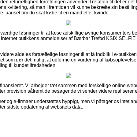
n returrettighed forretningen anvender. I relation til det er det ti
s kvittering, så man i fremtiden vil kunne bekræfte sin bestilli
uanset om du skal købe til en mand eller kvinde.
roværdige løsninger til at læse adskillige øvrige konsumenters be
ter internet butikkens anmeldelser af Bærbar Trefod KSIX SELF
ere aldeles fortræffelige løsninger til at få indblik i e-butikk
ttet som gør det muligt at udforme en vurdering af købsoplevels
illing til kundetilfredsheden.
finansieret. Vi arbejder tæt sammen med forskellige online we
ter provision såfremt de besøgende vi sender videre realiserer e
er og e-firmaer understøttes hyppigt, men vi påtager os intet ans
er sidste opdatering af websitets data.