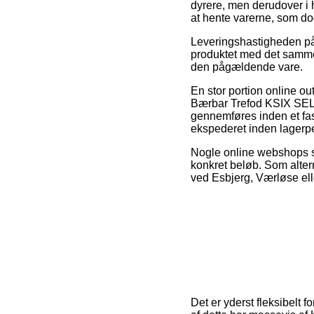
dyrere, men derudover i h
at hente varerne, som dog
Leveringshastigheden på
produktet med det samme,
den pågældende vare.
En stor portion online out
Bærbar Trefod KSIX SEL
gennemføres inden et fas
ekspederet inden lagerpe
Nogle online webshops sik
konkret beløb. Som altern
ved Esbjerg, Værløse elle
Det er yderst fleksibelt 