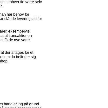
 til enhver tid være selv
r.
man har behov for
anslåede leveringstid for
 varer, eksempelvis
t at transaktionen
at få de nye varer
t der aftages for et
set om du befinder sig
eshop.
net handler, og på grund