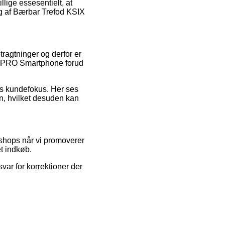
llige essesentielt, at
ng af Bærbar Trefod KSIX
tragtninger og derfor er
IE PRO Smartphone forud
ens kundefokus. Her ses
en, hvilket desuden kan
bshops når vi promoverer
t indkøb.
var for korrektioner der