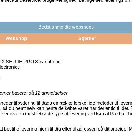
rrelse, kundeservice, brugervenlighed, betingelser, leveringsfor
Bedst anmeldte webshops
Webshop
Stjerner
SIX SELFIE PRO Smartphone
ectronics
6
jerner baseret på
12
anmeldelser
der tilbyder nu til dags en række forskellige metoder til leverin
, så du nemt selv kan hente de købte varer når der er tid til det.
 ligeledes den mest letkøbte type af levering ved køb af Bærba
t bestille levering hjem til dig eller til adressen på dit arbejde.