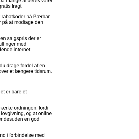
t på mange af deres varer
atis fragt.
r rabatkoder på Bærbar
r på at modtage den
 en salgspris der er
tillinger med
dlende internet
du drage fordel af en
 over et længere tidsrum.
et er bare et
mærke ordningen, fordi
lovgivning, og at online
 er desuden en god
nd i forbindelse med