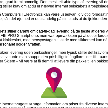
øj grad fremkommelig. Den mest letkøbte type af levering vil dog
 stiller krav om at du er nærved internet selskabets arbejdslage
 Computers | Electronics kan være usædvanlig vigtig forudsat 
 så i det øjemed er det sandelig på sin plads at du tjekker den 
lets stiller garanti om dag-til-dag levering på de fleste af deres
FIE PRO Smartphone, men vær opmærksom på at det er forudsa
t klokkeslæt, med hensynstagen til at de med sikkerhed kan nå 
rsonalet holder fyraften.
rer levering uden omkostninger, men typisk stiller det krav om a
ativ burde man snuppe den prisbilligste fragtform, der tit – uan
r Skjern – vil være at få dem til at levere din pakke til en pakk
for internetbrugere at søge information om priser fra diverse inter