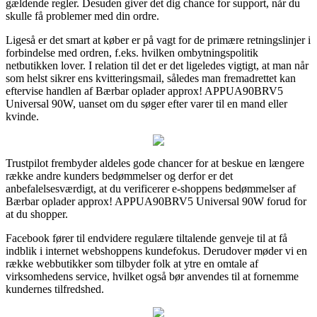
gældende regler. Desuden giver det dig chance for support, når du
skulle få problemer med din ordre.
Ligeså er det smart at køber er på vagt for de primære retningslinjer i
forbindelse med ordren, f.eks. hvilken ombytningspolitik
netbutikken lover. I relation til det er det ligeledes vigtigt, at man når
som helst sikrer ens kvitteringsmail, således man fremadrettet kan
eftervise handlen af Bærbar oplader approx! APPUA90BRV5
Universal 90W, uanset om du søger efter varer til en mand eller
kvinde.
Trustpilot frembyder aldeles gode chancer for at beskue en længere
række andre kunders bedømmelser og derfor er det
anbefalelsesværdigt, at du verificerer e-shoppens bedømmelser af
Bærbar oplader approx! APPUA90BRV5 Universal 90W forud for
at du shopper.
Facebook fører til endvidere regulære tiltalende genveje til at få
indblik i internet webshoppens kundefokus. Derudover møder vi en
række webbutikker som tilbyder folk at ytre en omtale af
virksomhedens service, hvilket også bør anvendes til at fornemme
kundernes tilfredshed.