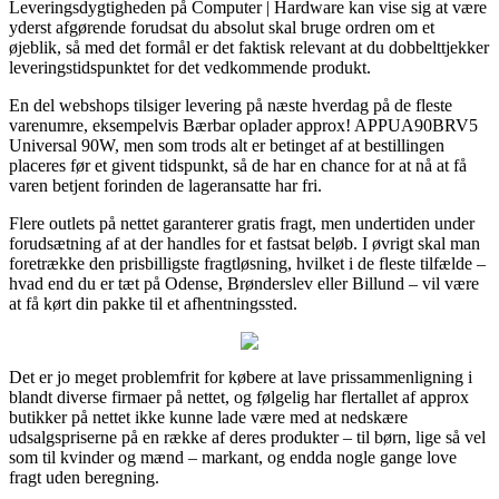
Leveringsdygtigheden på Computer | Hardware kan vise sig at være
yderst afgørende forudsat du absolut skal bruge ordren om et
øjeblik, så med det formål er det faktisk relevant at du dobbelttjekker
leveringstidspunktet for det vedkommende produkt.
En del webshops tilsiger levering på næste hverdag på de fleste
varenumre, eksempelvis Bærbar oplader approx! APPUA90BRV5
Universal 90W, men som trods alt er betinget af at bestillingen
placeres før et givent tidspunkt, så de har en chance for at nå at få
varen betjent forinden de lageransatte har fri.
Flere outlets på nettet garanterer gratis fragt, men undertiden under
forudsætning af at der handles for et fastsat beløb. I øvrigt skal man
foretrække den prisbilligste fragtløsning, hvilket i de fleste tilfælde –
hvad end du er tæt på Odense, Brønderslev eller Billund – vil være
at få kørt din pakke til et afhentningssted.
Det er jo meget problemfrit for købere at lave prissammenligning i
blandt diverse firmaer på nettet, og følgelig har flertallet af approx
butikker på nettet ikke kunne lade være med at nedskære
udsalgspriserne på en række af deres produkter – til børn, lige så vel
som til kvinder og mænd – markant, og endda nogle gange love
fragt uden beregning.