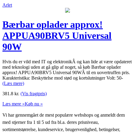
Arlet
Bærbar oplader approx!
APPUA90BRV5 Universal
90W
Hvis du er vild med IT og elektronikÂ og kan lide at være opdateret
med teknologi uden at gå glip af noget, så køb Bærbar oplader
approx! APPUA90BRV5 Universal 90WÂ til en uovertruffen pris.
Karakteristika: Beskyttelse mod stød og kortslutninger Volt: 50-
(Læs mere)
381.8
kr.
(Vis fragtpris)
Læs mere »
Køb nu »
Vi har gennemgået de mest populære webshops og anmeldt dem
med stjerner fra 1 til 5 ud fra bl.a. deres prisniveau,
sortimentstørrelse, kundeservice, brugervenlighed, betingelser,