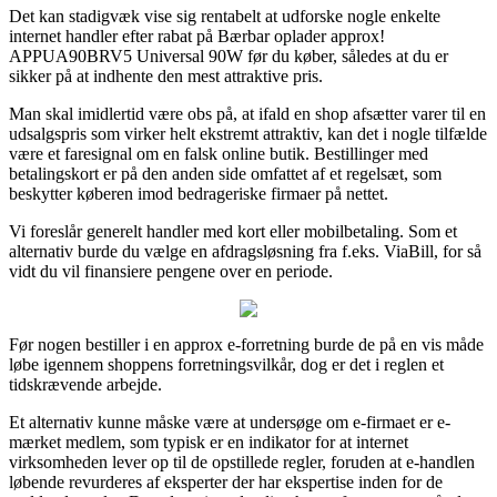
Det kan stadigvæk vise sig rentabelt at udforske nogle enkelte
internet handler efter rabat på Bærbar oplader approx!
APPUA90BRV5 Universal 90W før du køber, således at du er
sikker på at indhente den mest attraktive pris.
Man skal imidlertid være obs på, at ifald en shop afsætter varer til en
udsalgspris som virker helt ekstremt attraktiv, kan det i nogle tilfælde
være et faresignal om en falsk online butik. Bestillinger med
betalingskort er på den anden side omfattet af et regelsæt, som
beskytter køberen imod bedrageriske firmaer på nettet.
Vi foreslår generelt handler med kort eller mobilbetaling. Som et
alternativ burde du vælge en afdragsløsning fra f.eks. ViaBill, for så
vidt du vil finansiere pengene over en periode.
Før nogen bestiller i en approx e-forretning burde de på en vis måde
løbe igennem shoppens forretningsvilkår, dog er det i reglen et
tidskrævende arbejde.
Et alternativ kunne måske være at undersøge om e-firmaet er e-
mærket medlem, som typisk er en indikator for at internet
virksomheden lever op til de opstillede regler, foruden at e-handlen
løbende revurderes af eksperter der har ekspertise inden for de