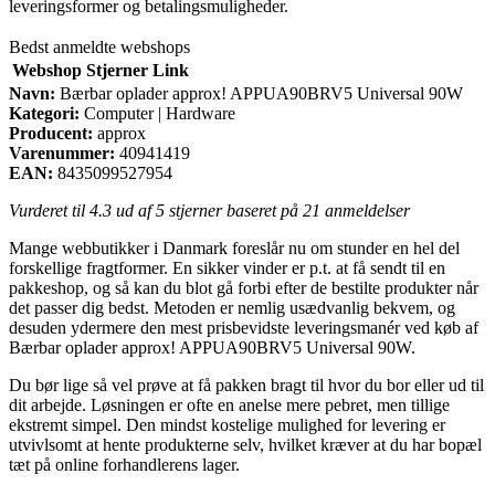
leveringsformer og betalingsmuligheder.
Bedst anmeldte webshops
Webshop
Stjerner
Link
Navn:
Bærbar oplader approx! APPUA90BRV5 Universal 90W
Kategori:
Computer | Hardware
Producent:
approx
Varenummer:
40941419
EAN:
8435099527954
Vurderet til
4.3
ud af 5 stjerner baseret på
21
anmeldelser
Mange webbutikker i Danmark foreslår nu om stunder en hel del
forskellige fragtformer. En sikker vinder er p.t. at få sendt til en
pakkeshop, og så kan du blot gå forbi efter de bestilte produkter når
det passer dig bedst. Metoden er nemlig usædvanlig bekvem, og
desuden ydermere den mest prisbevidste leveringsmanér ved køb af
Bærbar oplader approx! APPUA90BRV5 Universal 90W.
Du bør lige så vel prøve at få pakken bragt til hvor du bor eller ud til
dit arbejde. Løsningen er ofte en anelse mere pebret, men tillige
ekstremt simpel. Den mindst kostelige mulighed for levering er
utvivlsomt at hente produkterne selv, hvilket kræver at du har bopæl
tæt på online forhandlerens lager.