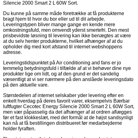
Silencie 2000 Smart 2 L 60W Sort.
Du kunne på samme måde foretrække at få produkterne
bragt hjem til hvor du bor eller ud til dit arbejde.
Leveringstypen bliver mange gange en kende mere
omkostningsfuld, men omvendt yderst smertefri. Den mest
prisbevidste løsning til levering kan ikke benægtes at være
at du selv henter produkterne, hvilket afhænger af at du
opholder dig med kort afstand til internet webshoppens
adresse.
Leveringstidspunktet på Air conditioning and fans er jo
temmelig betydningsfuld i tilfælde af at vi behøver dine nye
produkter lige om lidt, og af den grund er det sandelig
væsentligt at vi ser nærmere på den anslåede leveringsdato
på den aktuelle vare.
Størstedelen af internet selskaber yder levering efter en
enkelt hverdag på deres favorit varer, eksempelvis Bærbar
luftfugter Cecotec Energy Silencie 2000 Smart 2 L 60W Sort,
men vær påpasselig da det afhænger af at ordren aflægges
før et fast klokkeslæt, med det formål at de højst sandsynligt
kan nå at få bestillingen distribueret før medarbejderne
holder fyraften.