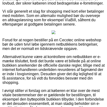
lovbud, der sikrer køberen imod bedrageriske e-forretninger.
Vi slår generelt et slag for shopping med kort eller betalinger
med mobilen. Som en alternativ mulighed bør du overveje
en afdragsløsning som for eksempel ViaBill, såfremt du
efterspørger at godtgøre betalingen senere.
Forud for at nogen bestiller på en Cecotec online webshop
bør de uden tvivl løbe igennem netbutikkens betingelser,
men det er normalt en tidskrævende opgave.
Alternativet kunne være at kontrollere om netbutikken er e-
mærke tilsluttet, fordi det burde være et billede på at online
butikken anerkender de officielle danske regler, tillige med at
internet forhandleren undertiden revurderes af fagmænd der
er inde i lovgivningen. Desuden giver det dig lejlighed til at
få assistance, for så vidt du forvoldes besvær med din
shopping.
I øvrigt stiller vi forslag om at køberen er klar over de mest
vitale bestemmelser der er gældende for bestillingen, til
eksempel den byttepolitik butikken tilbyder. I den forbindelse
er det desuden essesentielt, at man stadig beholder sin e-