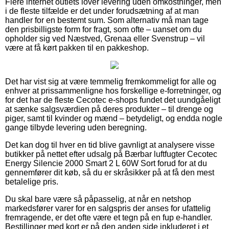
Flere internet outlets lover levering uden omkostninger, men
i de fleste tilfælde er det under forudsætning af at man
handler for en bestemt sum. Som alternativ må man tage
den prisbilligste form for fragt, som ofte – uanset om du
opholder sig ved Næstved, Grenaa eller Svenstrup – vil
være at få kørt pakken til en pakkeshop.
Det har vist sig at være temmelig fremkommeligt for alle og
enhver at prissammenligne hos forskellige e-forretninger, og
for det har de fleste Cecotec e-shops fundet det uundgåeligt
at sænke salgsværdien på deres produkter – til drenge og
piger, samt til kvinder og mænd – betydeligt, og endda nogle
gange tilbyde levering uden beregning.
Det kan dog til hver en tid blive gavnligt at analysere visse
butikker på nettet efter udsalg på Bærbar luftfugter Cecotec
Energy Silencie 2000 Smart 2 L 60W Sort forud for at du
gennemfører dit køb, så du er skråsikker på at få den mest
betalelige pris.
Du skal bare være så påpasselig, at når en netshop
markedsfører varer for en salgspris der anses for ufattelig
fremragende, er det ofte være et tegn på en fup e-handler.
Bestillinger med kort er på den anden side inkluderet i et