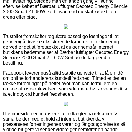
mail kvittering, således man en anden gang vil kunne
eftervise købet af Bærbar luftfugter Cecotec Energy Silencie
2000 Smart 2 L 60W Sort, hvad end du skal købe til en
dreng eller pige.
Trustpilot fremskaffer regulære passelige løsninger til at
gennemgå diverse eksisterende køberes reflektioner og
derved er det at foretrække, at du gennemgår internet
butikkens bedømmelser af Bærbar luftfugter Cecotec Energy
Silencie 2000 Smart 2 L 60W Sort før du lægger din
bestilling.
Facebook leverer også altid stabile genveje til at få en idé
om online forhandlerens kundetilfredshed. Tilmed er der en
række forretninger på nettet hvor man kan formulere en
omtale af købsoplevelsen, som ydermere bør anvendes til at
få et indtryk af kundetilfredsheden.
Hjemmesiden er finansieret af indtægter fra reklamer. Vi
samarbejder med et hold af internet butikker da vi
præsenterer forretningernes varer, og får godtgørelse for så
vidt de brugere vi sender videre gennemfører en handel.