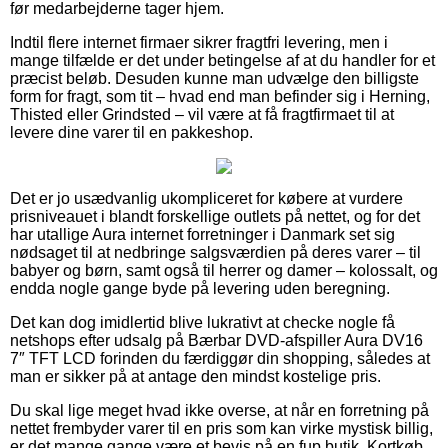
før medarbejderne tager hjem.
Indtil flere internet firmaer sikrer fragtfri levering, men i
mange tilfælde er det under betingelse af at du handler for et
præcist beløb. Desuden kunne man udvælge den billigste
form for fragt, som tit – hvad end man befinder sig i Herning,
Thisted eller Grindsted – vil være at få fragtfirmaet til at
levere dine varer til en pakkeshop.
Det er jo usædvanlig ukompliceret for købere at vurdere
prisniveauet i blandt forskellige outlets på nettet, og for det
har utallige Aura internet forretninger i Danmark set sig
nødsaget til at nedbringe salgsværdien på deres varer – til
babyer og børn, samt også til herrer og damer – kolossalt, og
endda nogle gange byde på levering uden beregning.
Det kan dog imidlertid blive lukrativt at checke nogle få
netshops efter udsalg på Bærbar DVD-afspiller Aura DV16
7″ TFT LCD forinden du færdiggør din shopping, således at
man er sikker på at antage den mindst kostelige pris.
Du skal lige meget hvad ikke overse, at når en forretning på
nettet frembyder varer til en pris som kan virke mystisk billig,
er det mange gange være et bevis på en fup butik. Kortkøb