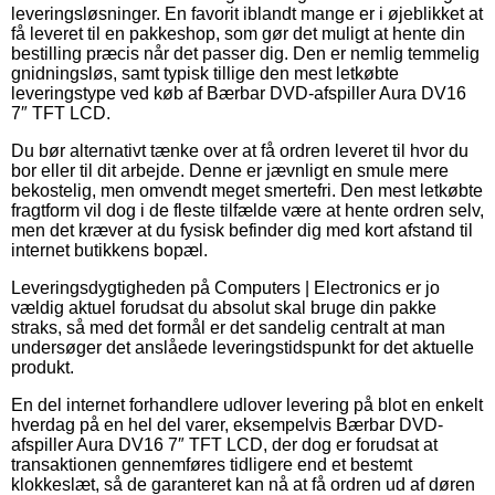
leveringsløsninger. En favorit iblandt mange er i øjeblikket at
få leveret til en pakkeshop, som gør det muligt at hente din
bestilling præcis når det passer dig. Den er nemlig temmelig
gnidningsløs, samt typisk tillige den mest letkøbte
leveringstype ved køb af Bærbar DVD-afspiller Aura DV16
7″ TFT LCD.
Du bør alternativt tænke over at få ordren leveret til hvor du
bor eller til dit arbejde. Denne er jævnligt en smule mere
bekostelig, men omvendt meget smertefri. Den mest letkøbte
fragtform vil dog i de fleste tilfælde være at hente ordren selv,
men det kræver at du fysisk befinder dig med kort afstand til
internet butikkens bopæl.
Leveringsdygtigheden på Computers | Electronics er jo
vældig aktuel forudsat du absolut skal bruge din pakke
straks, så med det formål er det sandelig centralt at man
undersøger det anslåede leveringstidspunkt for det aktuelle
produkt.
En del internet forhandlere udlover levering på blot en enkelt
hverdag på en hel del varer, eksempelvis Bærbar DVD-
afspiller Aura DV16 7″ TFT LCD, der dog er forudsat at
transaktionen gennemføres tidligere end et bestemt
klokkeslæt, så de garanteret kan nå at få ordren ud af døren