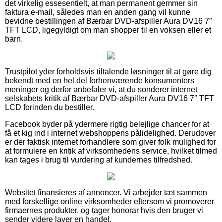
det virkelig essesentielt, at man permanent gemmer sin
faktura e-mail, således man en anden gang vil kunne
bevidne bestillingen af Bærbar DVD-afspiller Aura DV16 7″
TFT LCD, ligegyldigt om man shopper til en voksen eller et
barn.
Trustpilot yder forholdsvis tiltalende løsninger til at gøre dig
bekendt med en hel del forhenværende konsumenters
meninger og derfor anbefaler vi, at du sonderer internet
selskabets kritik af Bærbar DVD-afspiller Aura DV16 7″ TFT
LCD forinden du bestiller.
Facebook byder på ydermere rigtig belejlige chancer for at
få et kig ind i internet webshoppens pålidelighed. Derudover
er der faktisk internet forhandlere som giver folk mulighed for
at formulere en kritik af virksomhedens service, hvilket tilmed
kan tages i brug til vurdering af kundernes tilfredshed.
Websitet finansieres af annoncer. Vi arbejder tæt sammen
med forskellige online virksomheder eftersom vi promoverer
firmaernes produkter, og tager honorar hvis den bruger vi
sender videre laver en handel.