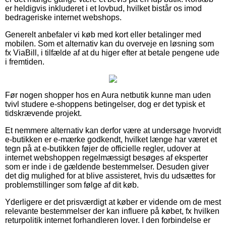
er heldigvis inkluderet i et lovbud, hvilket bistår os imod
bedrageriske internet webshops.
Generelt anbefaler vi køb med kort eller betalinger med
mobilen. Som et alternativ kan du overveje en løsning som
fx ViaBill, i tilfælde af at du higer efter at betale pengene ude
i fremtiden.
Før nogen shopper hos en Aura netbutik kunne man uden
tvivl studere e-shoppens betingelser, dog er det typisk et
tidskrævende projekt.
Et nemmere alternativ kan derfor være at undersøge hvorvidt
e-butikken er e-mærke godkendt, hvilket længe har været et
tegn på at e-butikken føjer de officielle regler, udover at
internet webshoppen regelmæssigt besøges af eksperter
som er inde i de gældende bestemmelser. Desuden giver
det dig mulighed for at blive assisteret, hvis du udsættes for
problemstillinger som følge af dit køb.
Yderligere er det prisværdigt at køber er vidende om de mest
relevante bestemmelser der kan influere på købet, fx hvilken
returpolitik internet forhandleren lover. I den forbindelse er