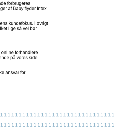
nde forbrugeres
ger af Baby flyder Intex
pens kundefokus. I øvrigt
lket lige så vel bør
 online forhandlere
gende på vores side
ke ansvar for
1
1
1
1
1
1
1
1
1
1
1
1
1
1
1
1
1
1
1
1
1
1
1
1
1
1
1
1
1
1
1
1
1
1
1
1
1
1
1
1
1
1
1
1
1
1
1
1
1
1
1
1
1
1
1
1
1
1
1
1
1
1