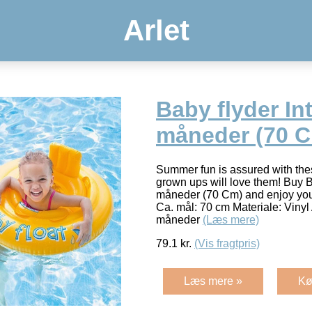
Arlet
Baby flyder In
måneder (70 
Summer fun is assured with thes
grown ups will love them! Buy B
måneder (70 Cm) and enjoy your
Ca. mål: 70 cm Materiale: Vinyl 
måneder
(Læs mere)
79.1
kr.
(Vis fragtpris)
Læs mere »
Kø