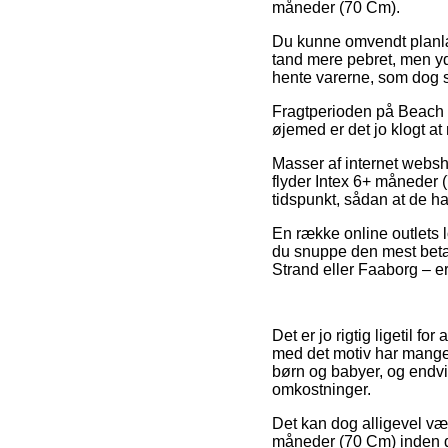
måneder (70 Cm).
Du kunne omvendt planlæg
tand mere pebret, men yde
hente varerne, som dog s
Fragtperioden på Beach a
øjemed er det jo klogt at
Masser af internet webs
flyder Intex 6+ måneder (
tidspunkt, sådan at de ha
En række online outlets l
du snuppe den mest betal
Strand eller Faaborg – er 
Det er jo rigtig ligetil f
med det motiv har mange I
børn og babyer, og endvi
omkostninger.
Det kan dog alligevel vær
måneder (70 Cm) inden du