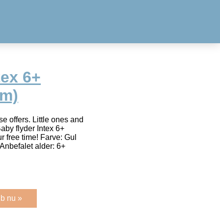
tex 6+
Cm)
e offers. Little ones and
aby flyder Intex 6+
 free time! Farve: Gul
Anbefalet alder: 6+
b nu »