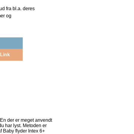
 fra bl.a. deres
mer og
Link
g. En der er meget anvendt
 du har lyst. Metoden er
f Baby flyder Intex 6+