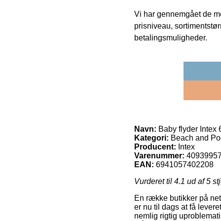
Vi har gennemgået de mes
prisniveau, sortimentstø
betalingsmuligheder.
Navn:
Baby flyder Intex
Kategori:
Beach and Po
Producent:
Intex
Varenummer:
4093995
EAN:
6941057402208
Vurderet til
4.1
ud af 5 st
En række butikker på nett
er nu til dags at få lever
nemlig rigtig uproblemat