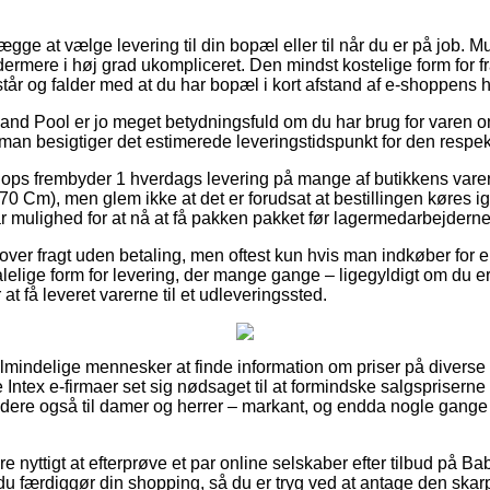
ge at vælge levering til din bopæl eller til når du er på job. M
rmere i høj grad ukompliceret. Den mindst kostelige form for fra
tår og falder med at du har bopæl i kort afstand af e-shoppens 
nd Pool er jo meget betydningsfuld om du har brug for varen o
 man besigtiger det estimerede leveringstidspunkt for den respek
hops frembyder 1 hverdags levering på mange af butikkens vare
70 Cm), men glem ikke at det er forudsat at bestillingen køres i
r mulighed for at nå at få pakken pakket før lagermedarbejderne f
over fragt uden betaling, men oftest kun hvis man indkøber for e
elige form for levering, der mange gange – ligegyldigt om du er
at få leveret varerne til et udleveringssted.
or almindelige mennesker at finde information om priser på diverse 
ntex e-firmaer set sig nødsaget til at formindske salgspriserne 
dere også til damer og herrer – markant, og endda nogle gange
e nyttigt at efterprøve et par online selskaber efter tilbud på Bab
 færdiggør din shopping, så du er tryg ved at antage den skarp