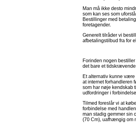
Man må ikke desto mindre
som kan ses som uforståe
Bestillinger med betaling
foretagender.
Generelt tilråder vi best
afbetalingstilbud fra for
Forinden nogen bestiller
det bare et tidskrævende 
Et alternativ kunne være 
at internet forhandleren f
som har nøje kendskab til 
udfordringer i forbindelse
Tilmed foreslår vi at kø
forbindelse med handlen, 
man stadig gemmer sin or
(70 Cm), uafhængig om ma