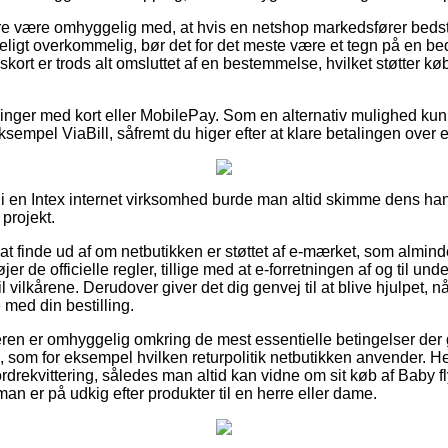
 være omhyggelig med, at hvis en netshop markedsfører bedst i 
ligt overkommelig, bør det for det meste være et tegn på en be
skort er trods alt omsluttet af en bestemmelse, hvilket støtter kø
illinger med kort eller MobilePay. Som en alternativ mulighed ku
 eksempel ViaBill, såfremt du higer efter at klare betalingen over
 i en Intex internet virksomhed burde man altid skimme dens han
projekt.
at finde ud af om netbutikken er støttet af e-mærket, som almind
øjer de officielle regler, tillige med at e-forretningen af og til 
vilkårene. Derudover giver det dig genvej til at blive hjulpet, nå
 med din bestilling.
beren er omhyggelig omkring de mest essentielle betingelser der
som for eksempel hvilken returpolitik netbutikken anvender. Her 
drekvittering, således man altid kan vidne om sit køb af Baby f
n er på udkig efter produkter til en herre eller dame.