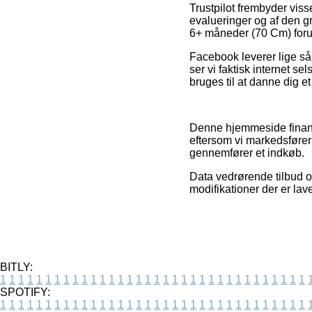
Trustpilot frembyder vis
evalueringer og af den gr
6+ måneder (70 Cm) forud 
Facebook leverer lige så 
ser vi faktisk internet se
bruges til at danne dig et
Denne hjemmeside finans
eftersom vi markedsfører
gennemfører et indkøb.
Data vedrørende tilbud o
modifikationer der er la
BITLY:
1
1
1
1
1
1
1
1
1
1
1
1
1
1
1
1
1
1
1
1
1
1
1
1
1
1
1
1
1
1
1
1
1
1
SPOTIFY:
1
1
1
1
1
1
1
1
1
1
1
1
1
1
1
1
1
1
1
1
1
1
1
1
1
1
1
1
1
1
1
1
1
1