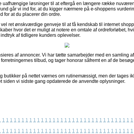
se uafhængige løsninger til at eftergå en længere række nuvære
und går vi ind for, at du kigger nærmere på e-shoppens vurderin
for at du placerer din ordre.
vel ret ønskværdige genveje til at få kendskab til internet shop
lskaber hvor det er muligt at notere en omtale af ordreforløbet, hvi
 indtryk af tidligere kunders oplevelser.
ieres af annoncer. Vi har tætte samarbejder med en samling af
 forretningernes tilbud, og tager honorar såfremt en af de besø
g butikker på nettet værnes om rutinemæssigt, men der tages ik
vet siden vi sidste gang opdaterede de anvendte oplysninger.
1
1
1
1
1
1
1
1
1
1
1
1
1
1
1
1
1
1
1
1
1
1
1
1
1
1
1
1
1
1
1
1
1
1
1
1
1
1
1
1
1
1
1
1
1
1
1
1
1
1
1
1
1
1
1
1
1
1
1
1
1
1
1
1
1
1
1
1
1
1