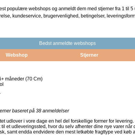
t populære webshops og anmeldt dem med stjerner fra 1 til 5 ud
rrelse, kundeservice, brugervenlighed, betingelser, leveringsfor
Bedst anmeldte webshops
Webshop
Stjerner
 6+ måneder (70 Cm)
ol
7
jerner baseret på
38
anmeldelser
et udlover i vore dage en hel del forskellige former for leverin
et til et udleveringssted, hvor du selv afhenter dine nye varer når
isk, samt endda endvidere den mest letkøbte fragttype ved køb a