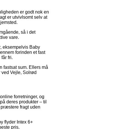
uligheden er godt nok en
gt er utvivlsomt selv at
hjemsted.
mgående, så i det
tive vare.
r, eksempelvis Baby
gennem forinden et fast
år fri.
n fastsat sum. Ellers må
 ved Vejle, Solrød
online forretninger, og
på deres produkter – til
 præstere fragt uden
y flyder Intex 6+
este pris.