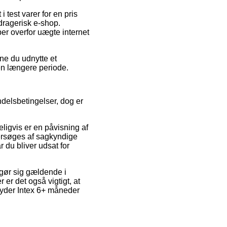
test varer for en pris
dragerisk e-shop.
ber overfor uægte internet
nne du udnytte et
 en længere periode.
delsbetingelser, dog er
eligvis er en påvisning af
undersøges af sagkyndige
r du bliver udsat for
 gør sig gældende i
er det også vigtigt, at
lyder Intex 6+ måneder