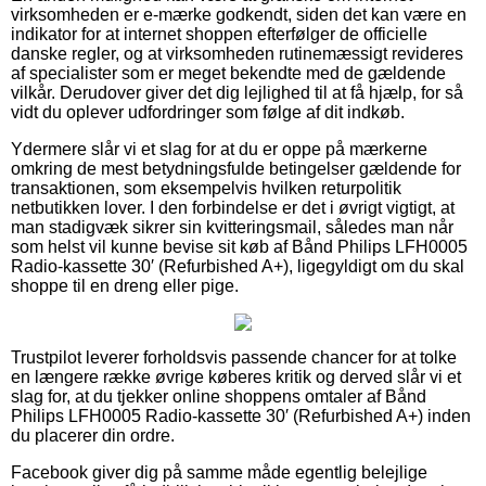
virksomheden er e-mærke godkendt, siden det kan være en
indikator for at internet shoppen efterfølger de officielle
danske regler, og at virksomheden rutinemæssigt revideres
af specialister som er meget bekendte med de gældende
vilkår. Derudover giver det dig lejlighed til at få hjælp, for så
vidt du oplever udfordringer som følge af dit indkøb.
Ydermere slår vi et slag for at du er oppe på mærkerne
omkring de mest betydningsfulde betingelser gældende for
transaktionen, som eksempelvis hvilken returpolitik
netbutikken lover. I den forbindelse er det i øvrigt vigtigt, at
man stadigvæk sikrer sin kvitteringsmail, således man når
som helst vil kunne bevise sit køb af Bånd Philips LFH0005
Radio-kassette 30′ (Refurbished A+), ligegyldigt om du skal
shoppe til en dreng eller pige.
Trustpilot leverer forholdsvis passende chancer for at tolke
en længere række øvrige køberes kritik og derved slår vi et
slag for, at du tjekker online shoppens omtaler af Bånd
Philips LFH0005 Radio-kassette 30′ (Refurbished A+) inden
du placerer din ordre.
Facebook giver dig på samme måde egentlig belejlige