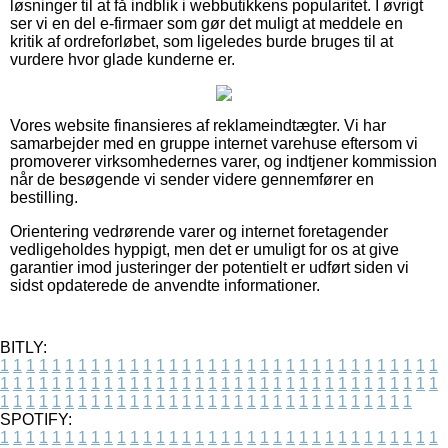
løsninger til at få indblik i webbutikkens popularitet. I øvrigt
ser vi en del e-firmaer som gør det muligt at meddele en
kritik af ordreforløbet, som ligeledes burde bruges til at
vurdere hvor glade kunderne er.
Vores website finansieres af reklameindtægter. Vi har
samarbejder med en gruppe internet varehuse eftersom vi
promoverer virksomhedernes varer, og indtjener kommission
når de besøgende vi sender videre gennemfører en
bestilling.
Orientering vedrørende varer og internet foretagender
vedligeholdes hyppigt, men det er umuligt for os at give
garantier imod justeringer der potentielt er udført siden vi
sidst opdaterede de anvendte informationer.
BITLY:
1
1
1
1
1
1
1
1
1
1
1
1
1
1
1
1
1
1
1
1
1
1
1
1
1
1
1
1
1
1
1
1
1
1
1
1
1
1
1
1
1
1
1
1
1
1
1
1
1
1
1
1
1
1
1
1
1
1
1
1
1
1
1
1
1
1
1
1
1
1
1
1
1
1
1
1
1
1
1
1
1
1
1
1
1
1
1
1
1
1
1
1
1
1
1
1
1
1
1
1
SPOTIFY:
1
1
1
1
1
1
1
1
1
1
1
1
1
1
1
1
1
1
1
1
1
1
1
1
1
1
1
1
1
1
1
1
1
1