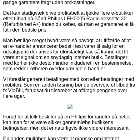
gange garantere fragt uden omkostninger.
Det kan stadigvæk blive profitabelt at tjekke flere e-butikker
efter tilbud på Bånd Philips LFH0005 Radio-kassette 30′
(Refurbished A+) inden du køber, så man er garanteret at få
fat i den bedste pris.
Man bør lige meget hvad være så påvagt, at i tilfælde af at
en e-handler annoncerer bedst i test varer til salg for en
udsalgspris der anses for uforståeligt lav, så kunne det tit
være et signal om en snydagtig internet butik. Betalinger
med kort er ikke desto mindre inkluderet i en bestemmelse,
som redder køberen overfor uærlige e-handler.
Vi foreslår generelt betalinger med kort eller betalinger med
mobilen. Som en anden løsning bør du overveje et tilbud fra
fx ViaBill, forudsat du tilstræber at afdrage pengene over
flere uger.
Forud for at folk bestiller på en Philips forhandler på nettet
kan man for at være sikker gennemløbe butikkens
betingelser, men det er naturligvis ikke videre interessant.
En anden mulighed kan være at granske om internet