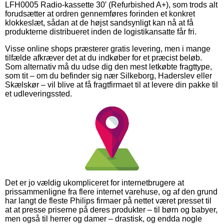
LFH0005 Radio-kassette 30′ (Refurbished A+), som trods alt
forudsætter at ordren gennemføres forinden et konkret
klokkeslæt, sådan at de højst sandsynligt kan nå at få
produkterne distribueret inden de logistikansatte får fri.
Visse online shops præsterer gratis levering, men i mange
tilfælde afkræver det at du indkøber for et præcist beløb.
Som alternativ må du udse dig den mest letkøbte fragttype,
som tit – om du befinder sig nær Silkeborg, Haderslev eller
Skælskør – vil blive at få fragtfirmaet til at levere din pakke til
et udleveringssted.
Det er jo vældig ukompliceret for internetbrugere at
prissammenligne fra flere internet varehuse, og af den grund
har langt de fleste Philips firmaer på nettet været presset til
at at presse priserne på deres produkter – til børn og babyer,
men også til herrer og damer – drastisk, og endda nogle