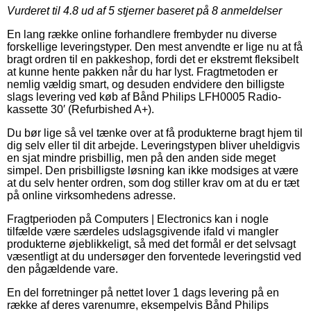
Vurderet til
4.8
ud af 5 stjerner baseret på
8
anmeldelser
En lang række online forhandlere frembyder nu diverse
forskellige leveringstyper. Den mest anvendte er lige nu at få
bragt ordren til en pakkeshop, fordi det er ekstremt fleksibelt
at kunne hente pakken når du har lyst. Fragtmetoden er
nemlig vældig smart, og desuden endvidere den billigste
slags levering ved køb af Bånd Philips LFH0005 Radio-
kassette 30′ (Refurbished A+).
Du bør lige så vel tænke over at få produkterne bragt hjem til
dig selv eller til dit arbejde. Leveringstypen bliver uheldigvis
en sjat mindre prisbillig, men på den anden side meget
simpel. Den prisbilligste løsning kan ikke modsiges at være
at du selv henter ordren, som dog stiller krav om at du er tæt
på online virksomhedens adresse.
Fragtperioden på Computers | Electronics kan i nogle
tilfælde være særdeles udslagsgivende ifald vi mangler
produkterne øjeblikkeligt, så med det formål er det selvsagt
væsentligt at du undersøger den forventede leveringstid ved
den pågældende vare.
En del forretninger på nettet lover 1 dags levering på en
række af deres varenumre, eksempelvis Bånd Philips