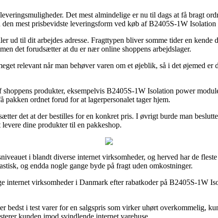
 leveringsmuligheder. Det mest almindelige er nu til dags at få bragt ordr
da den mest prisbevidste leveringsform ved køb af B2405S-1W Isolatio
ller ud til dit arbejdes adresse. Fragttypen bliver somme tider en ken
men det forudsætter at du er nær online shoppens arbejdslager.
meget relevant når man behøver varen om et øjeblik, så i det øjemed er d
 shoppens produkter, eksempelvis B2405S-1W Isolation power module, so
få pakken ordnet forud for at lagerpersonalet tager hjem.
dsætter det at der bestilles for en konkret pris. I øvrigt burde man beslu
t levere dine produkter til en pakkeshop.
sniveauet i blandt diverse internet virksomheder, og herved har de fleste
drastisk, og endda nogle gange byde på fragt uden omkostninger.
lige internet virksomheder i Danmark efter rabatkoder på B2405S-1W Is
r bedst i test varer for en salgspris som virker uhørt overkommelig, kunn
isterer kunden imod svindlende internet varehuse.