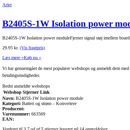
Arlet
B2405S-1W Isolation power mo
B2405S-1W Isolation power moduleFjerner signal støj imellem b
29.95
kr.
(Vis fragtpris)
Læs mere »
Køb nu »
Vi har gennemgået de mest populære webshops og anmeldt dem med stjern
betalingsmuligheder.
Bedst anmeldte webshops
Webshop
Stjerner
Link
Navn:
B2405S-1W Isolation power module
Kategori:
Batteri og strøm – Konvertere
Producent:
Varenummer:
663569
EAN:
Vurderet til
3.7
ud af 5 stjerner baseret på
14
anmeldelser