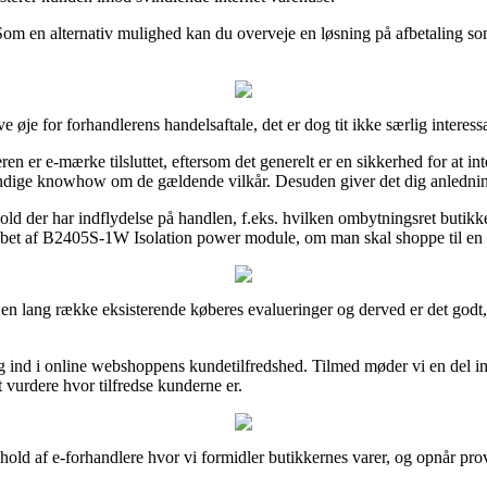
 Som en alternativ mulighed kan du overveje en løsning på afbetaling som
 øje for forhandlerens handelsaftale, det er dog tit ikke særlig interess
en er e-mærke tilsluttet, eftersom det generelt er en sikkerhed for at int
ige knowhow om de gældende vilkår. Desuden giver det dig anledning ti
orhold der har indflydelse på handlen, f.eks. hvilken ombytningsret butik
købet af B2405S-1W Isolation power module, om man skal shoppe til en 
en lang række eksisterende køberes evalueringer og derved er det god
ig ind i online webshoppens kundetilfredshed. Tilmed møder vi en del i
 vurdere hvor tilfredse kunderne er.
old af e-forhandlere hvor vi formidler butikkernes varer, og opnår provi