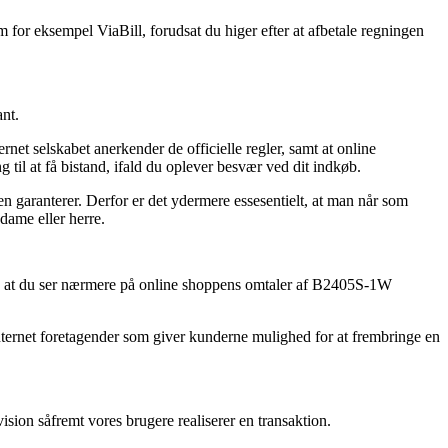
 for eksempel ViaBill, forudsat du higer efter at afbetale regningen
ant.
ernet selskabet anerkender de officielle regler, samt at online
l at få bistand, ifald du oplever besvær ved dit indkøb.
ken garanterer. Derfor er det ydermere essesentielt, at man når som
dame eller herre.
t, at du ser nærmere på online shoppens omtaler af B2405S-1W
nternet foretagender som giver kunderne mulighed for at frembringe en
sion såfremt vores brugere realiserer en transaktion.