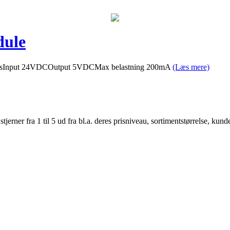
dule
oardsInput 24VDCOutput 5VDCMax belastning 200mA
(Læs mere)
er fra 1 til 5 ud fra bl.a. deres prisniveau, sortimentstørrelse, kunde