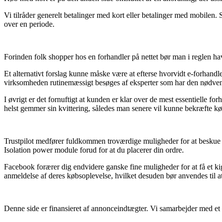
Vi tilråder generelt betalinger med kort eller betalinger med mobilen.
over en periode.
Forinden folk shopper hos en forhandler på nettet bør man i reglen have
Et alternativt forslag kunne måske være at efterse hvorvidt e-forhandler
virksomheden rutinemæssigt besøges af eksperter som har den nødvend
I øvrigt er det fornuftigt at kunden er klar over de mest essentielle f
helst gemmer sin kvittering, således man senere vil kunne bekræfte 
Trustpilot medfører fuldkommen troværdige muligheder for at beskue 
Isolation power module forud for at du placerer din ordre.
Facebook forærer dig endvidere ganske fine muligheder for at få et k
anmeldelse af deres købsoplevelse, hvilket desuden bør anvendes til at
Denne side er finansieret af annonceindtægter. Vi samarbejder med et h