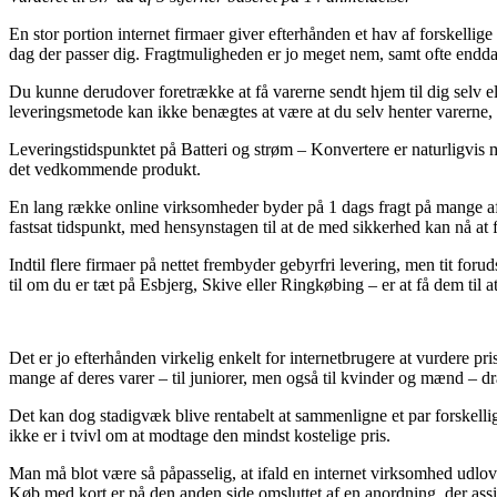
En stor portion internet firmaer giver efterhånden et hav af forskellige
dag der passer dig. Fragtmuligheden er jo meget nem, samt ofte end
Du kunne derudover foretrække at få varerne sendt hjem til dig selv e
leveringsmetode kan ikke benægtes at være at du selv henter varerne, 
Leveringstidspunktet på Batteri og strøm – Konvertere er naturligvis 
det vedkommende produkt.
En lang række online virksomheder byder på 1 dags fragt på mange af
fastsat tidspunkt, med hensynstagen til at de med sikkerhed kan nå at 
Indtil flere firmaer på nettet frembyder gebyrfri levering, men tit foru
til om du er tæt på Esbjerg, Skive eller Ringkøbing – er at få dem til a
Det er jo efterhånden virkelig enkelt for internetbrugere at vurdere pri
mange af deres varer – til juniorer, men også til kvinder og mænd – 
Det kan dog stadigvæk blive rentabelt at sammenligne et par forskel
ikke er i tvivl om at modtage den mindst kostelige pris.
Man må blot være så påpasselig, at ifald en internet virksomhed udlove
Køb med kort er på den anden side omsluttet af en anordning, der ass