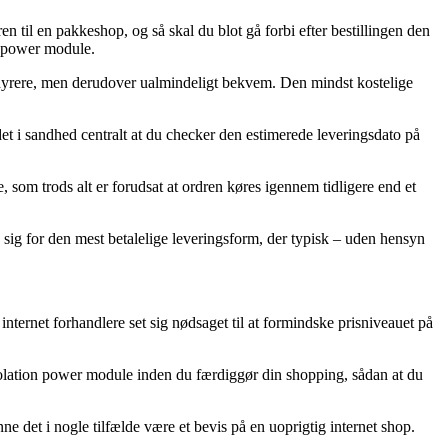
en til en pakkeshop, og så skal du blot gå forbi efter bestillingen den
n power module.
de dyrere, men derudover ualmindeligt bekvem. Den mindst kostelige
et i sandhed centralt at du checker den estimerede leveringsdato på
m trods alt er forudsat at ordren køres igennem tidligere end et
tte sig for den mest betalelige leveringsform, der typisk – uden hensyn
 internet forhandlere set sig nødsaget til at formindske prisniveauet på
olation power module inden du færdiggør din shopping, sådan at du
e det i nogle tilfælde være et bevis på en uoprigtig internet shop.