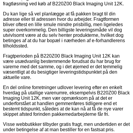
fragtløsning ved køb af B220Z00 Black Imaging Unit 12K.
Du kan lige så vel planlægge at få pakken bragt til din
adresse eller til adressen hvor du arbejder. Fragtformen
bliver oftest en lille smule mindre prisbillig, men ligeledes
super overkommelig. Den billigste leveringsmåde vil dog
utvivlsomt være at du selv henter produkterne, hvilket dog
betinges af at du har bopæl i nærheden af e-forhandlerens
tilholdssted.
Fragtperioden på B220Z00 Black Imaging Unit 12K kan
være usædvanlig bestemmende forudsat du har brug for
varerne med det samme, og i det øjemed er det temmelig
væsentligt at du besigtiger leveringstidspunktet på den
aktuelle vare.
En del online forretninger udlover levering efter en enkelt
hverdag på utallige varenumre, eksempelvis B220Z00 Black
Imaging Unit 12K, men vær opmærksom på at det er
underforstået at handlen gemmenføres tidligere end et
bestemt tidspunkt, således at de kan nå at få de nye varer
skippet afsted forinden pakkemedarbejderne får fri.
Visse webbutikker tilbyder gratis fragt, men undertiden er det
under betingelse af at man bestiller for en fastsat pris.