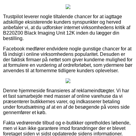
Trustpilot leverer nogle tiltalende chancer for at iagttage
adskillige eksisterende kunders synspunkter og herved
anbefaler vi, at du udforsker internet virksomhedens kritik af
B220Z00 Black Imaging Unit 12K inden du lægger din
bestilling.
Facebook medfører endvidere nogle gunstige chancer for at
få indsigt i online virksomhedens popularitet. Desuden er
der faktisk firmaer på nettet som giver kunderne mulighed for
at formulere en vurdering af ordreforløbet, som ydermere bør
anvendes til at fornemme tidligere kunders oplevelser.
Denne hjemmeside finansieres af reklameindtægter. Vi har
et fast samarbejde med masser af online varehuse da vi
præsenterer butikkernes varer, og indkasserer betaling
under forudsætning af at en af de besøgende på vores side
gennemfører et køb.
Fakta vedrørende tilbud og e-butikker opretholdes løbende,
men vi kan ikke garantere imod forandringer der er blevet
foretaget siden vi sidst opdaterede sidens informationer.