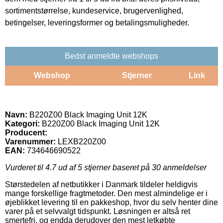
sortimentstørrelse, kundeservice, brugervenlighed,
betingelser, leveringsformer og betalingsmuligheder.
Bedst anmeldte webshops
Webshop
Stjerner
Link
Navn:
B220Z00 Black Imaging Unit 12K
Kategori:
B220Z00 Black Imaging Unit 12K
Producent:
Varenummer:
LEXB220Z00
EAN:
734646690522
Vurderet til
4.7
ud af 5 stjerner baseret på
30
anmeldelser
Størstedelen af netbutikker i Danmark tildeler heldigvis
mange forskellige fragtmetoder. Den mest almindelige er i
øjeblikket levering til en pakkeshop, hvor du selv henter dine
varer på et selvvalgt tidspunkt. Løsningen er altså ret
smertefri, og endda derudover den mest letkøbte