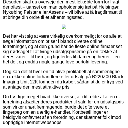
Desuden skal du overveje den mest letkøbte form for fragt,
der oftest – uanset om man opholder sig tæt på Helsingør,
Nykøbing Falster eller Assens – vil blive at få fragtfirmaet til
at bringe din ordre til et afhentningssted.
Det har vist sig at være virkelig overkommeligt for os alle at
søge information om priser i blandt diverse online
forretninger, og af den grund har de fleste online firmaer set
sig nødsaget til at tvinge udsalgspriserne på en række af
deres varer – til børn, og ligeledes til damer og herrer – en
hel del, og endda nogle gange love portofri levering.
Dog kan det til hver en tid blive profitabelt at sammenligne
en række online forhandlere efter udsalg på B220Z00 Black
Imaging Unit 12K forinden du køber, sådan at du er tryg ved
at antage den mest attraktive pris.
Du bør lige meget hvad ikke overse, at i tilfælde af at en e-
forretning afsætter deres produkter til salg for en udsalgspris
som virker uhørt fremragende, burde det ofte være et
fingerpeg om en uærlig e-handler. Kortbestillinger er
heldigvis omfavnet af en forordning, der skærmer folk imod
uoprigtige internet webshops.