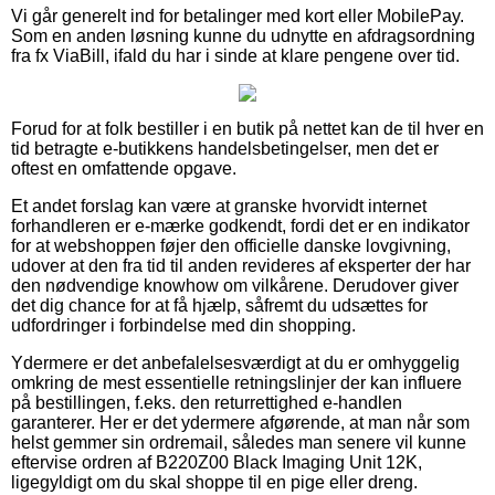
Vi går generelt ind for betalinger med kort eller MobilePay.
Som en anden løsning kunne du udnytte en afdragsordning
fra fx ViaBill, ifald du har i sinde at klare pengene over tid.
Forud for at folk bestiller i en butik på nettet kan de til hver en
tid betragte e-butikkens handelsbetingelser, men det er
oftest en omfattende opgave.
Et andet forslag kan være at granske hvorvidt internet
forhandleren er e-mærke godkendt, fordi det er en indikator
for at webshoppen føjer den officielle danske lovgivning,
udover at den fra tid til anden revideres af eksperter der har
den nødvendige knowhow om vilkårene. Derudover giver
det dig chance for at få hjælp, såfremt du udsættes for
udfordringer i forbindelse med din shopping.
Ydermere er det anbefalelsesværdigt at du er omhyggelig
omkring de mest essentielle retningslinjer der kan influere
på bestillingen, f.eks. den returrettighed e-handlen
garanterer. Her er det ydermere afgørende, at man når som
helst gemmer sin ordremail, således man senere vil kunne
eftervise ordren af B220Z00 Black Imaging Unit 12K,
ligegyldigt om du skal shoppe til en pige eller dreng.