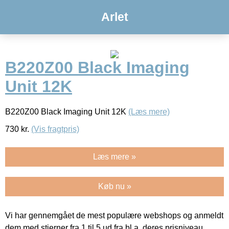
Arlet
B220Z00 Black Imaging
Unit 12K
B220Z00 Black Imaging Unit 12K
(Læs mere)
730
kr.
(Vis fragtpris)
Læs mere »
Køb nu »
Vi har gennemgået de mest populære webshops og anmeldt
dem med stjerner fra 1 til 5 ud fra bl.a. deres prisniveau,