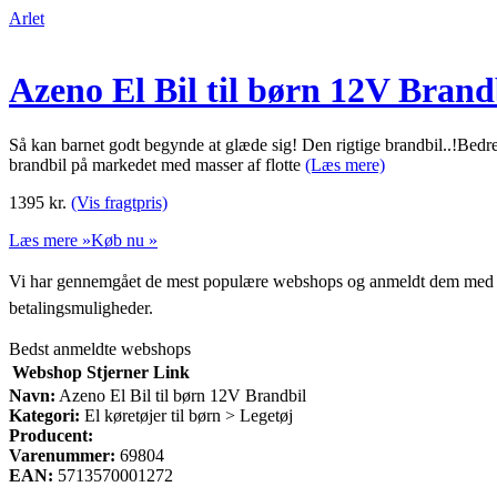
Arlet
Azeno El Bil til børn 12V Brand
Så kan barnet godt begynde at glæde sig! Den rigtige brandbil..!Bed
brandbil på markedet med masser af flotte
(Læs mere)
1395
kr.
(Vis fragtpris)
Læs mere »
Køb nu »
Vi har gennemgået de mest populære webshops og anmeldt dem med stjern
betalingsmuligheder.
Bedst anmeldte webshops
Webshop
Stjerner
Link
Navn:
Azeno El Bil til børn 12V Brandbil
Kategori:
El køretøjer til børn > Legetøj
Producent:
Varenummer:
69804
EAN:
5713570001272