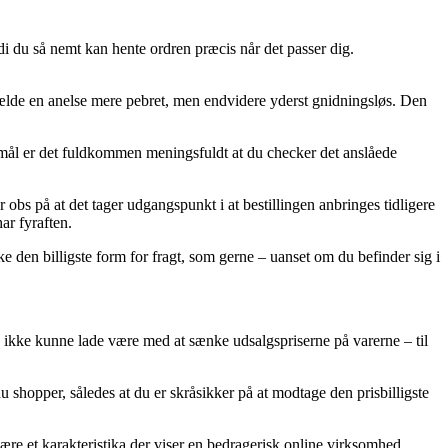
rdi du så nemt kan hente ordren præcis når det passer dig.
ilfælde en anelse mere pebret, men endvidere yderst gnidningsløs. Den
rmål er det fuldkommen meningsfuldt at du checker det anslåede
obs på at det tager udgangspunkt i at bestillingen anbringes tidligere
ar fyraften.
ke den billigste form for fragt, som gerne – uanset om du befinder sig i
ps ikke kunne lade være med at sænke udsalgspriserne på varerne – til
du shopper, således at du er skråsikker på at modtage den prisbilligste
være et karakteristika der viser en bedragerisk online virksomhed.