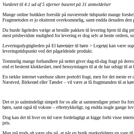
Vurderet til
4.1
ud af 5 stjerner baseret på
31
anmeldelser
Mange online butikker foreslår på nuværende tidspunkt mange forskellige
Fragtmetoden er jo ekstremt overkommelig, samt endda desuden den pri
Du burde ligeledes vælge at bestille pakken til levering hjem til dig 
mest prisbevidste mulighed for levering er dog selv at hente ordren,
Leveringsdygtigheden på El køretøjer til børn > Legetøj kan være sup
leveringstidspunkt ved det pågældende produkt.
Temmelig mange forhandlere på nettet giver dag-til-dag fragt på deres 
end et bestemt klokkeslæt, med hensynstagen til at de har udsigt til at
En række internet varehuse sikrer portofri fragt, men for det meste er 
Næstved, Birkerød eller Tønder – vil være at få fragtmanden til at kø
Det er jo ualmindeligt simpelt for os alle at sammenligne priser fra f
børn, samt også til voksne – eftertrykkeligt, og endda nogle gange love
Dog kan det til hver en tid være fordelagtigt at kigge forbi visse inte
pris.
Man må trods alt være obs på, at når en butik markedsfører en vare til 