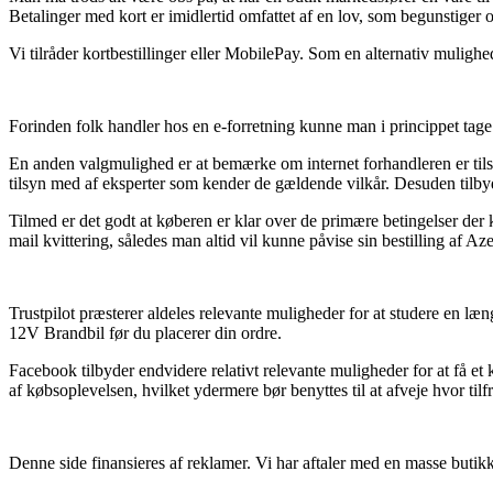
Betalinger med kort er imidlertid omfattet af en lov, som begunstiger 
Vi tilråder kortbestillinger eller MobilePay. Som en alternativ mulighe
Forinden folk handler hos en e-forretning kunne man i princippet tage 
En anden valgmulighed er at bemærke om internet forhandleren er tilslut
tilsyn med af eksperter som kender de gældende vilkår. Desuden tilby
Tilmed er det godt at køberen er klar over de primære betingelser der
mail kvittering, således man altid vil kunne påvise sin bestilling af A
Trustpilot præsterer aldeles relevante muligheder for at studere en læ
12V Brandbil før du placerer din ordre.
Facebook tilbyder endvidere relativt relevante muligheder for at få 
af købsoplevelsen, hvilket ydermere bør benyttes til at afveje hvor tilf
Denne side finansieres af reklamer. Vi har aftaler med en masse butikke