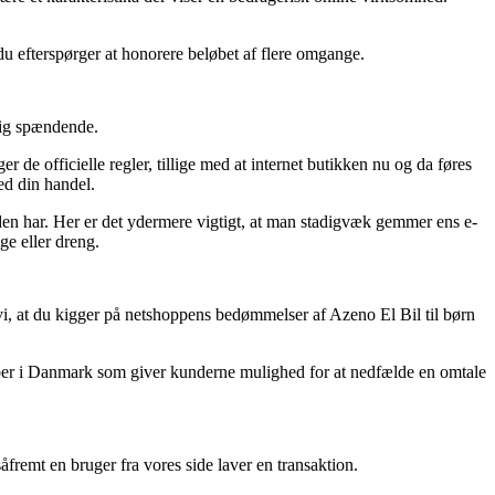
 du efterspørger at honorere beløbet af flere omgange.
rlig spændende.
 de officielle regler, tillige med at internet butikken nu og da føres
ed din handel.
eden har. Her er det ydermere vigtigt, at man stadigvæk gemmer ens e-
ge eller dreng.
r vi, at du kigger på netshoppens bedømmelser af Azeno El Bil til børn
kaber i Danmark som giver kunderne mulighed for at nedfælde en omtale
åfremt en bruger fra vores side laver en transaktion.