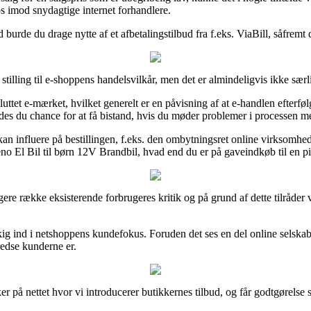
os imod snydagtige internet forhandlere.
d burde du drage nytte af et afbetalingstilbud fra f.eks. ViaBill, såfremt
stilling til e-shoppens handelsvilkår, men det er almindeligvis ikke sæ
tet e-mærket, hvilket generelt er en påvisning af at e-handlen efterfølger
des du chance for at få bistand, hvis du møder problemer i processen m
 kan influere på bestillingen, f.eks. den ombytningsret online virksomh
zeno El Bil til børn 12V Brandbil, hvad end du er på gaveindkøb til en pi
ngere række eksisterende forbrugeres kritik og på grund af dette tilråde
et kig ind i netshoppens kundefokus. Foruden det ses en del online sels
redse kunderne er.
r på nettet hvor vi introducerer butikkernes tilbud, og får godtgørelse s