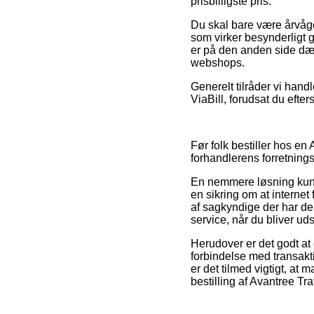
prisbilligste pris.
Du skal bare være årvågen
som virker besynderligt 
er på den anden side dæ
webshops.
Generelt tilråder vi hand
ViaBill, forudsat du efte
Før folk bestiller hos en
forhandlerens forretnings
En nemmere løsning kunn
en sikring om at internet
af sagkyndige der har d
service, når du bliver ud
Herudover er det godt a
forbindelse med transakt
er det tilmed vigtigt, at
bestilling af Avantree Tr