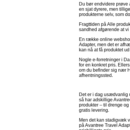
Du bør endvidere prøve at
en sjat dyrere, men tilli
produkterne selv, som do
Fragttiden på Alle produk
sandhed afgørende at vi 
En række online webshops
Adapter, men det er afhæn
kan nå at få produktet ud
Nogle e-forretninger i D
for en konkret pris. Elle
om du befinder sig nær Hol
afhentningssted.
Det er i dag usædvanlig u
så har adskillige Avantre
produkter – til drenge og
gratis levering.
Men det kan stadigvæk vi
på Avantree Travel Adapt