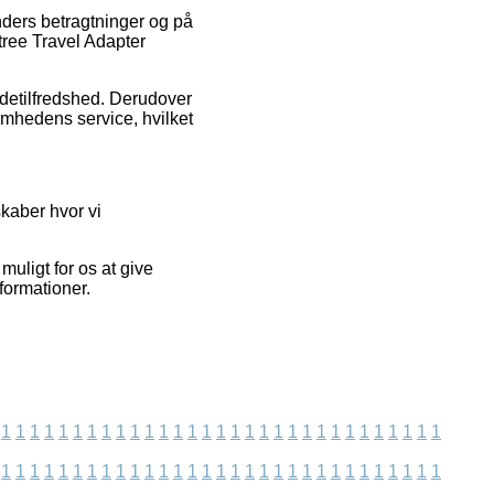
nders betragtninger og på
ntree Travel Adapter
undetilfredshed. Derudover
omhedens service, hvilket
skaber hvor vi
muligt for os at give
formationer.
1
1
1
1
1
1
1
1
1
1
1
1
1
1
1
1
1
1
1
1
1
1
1
1
1
1
1
1
1
1
1
1
1
1
1
1
1
1
1
1
1
1
1
1
1
1
1
1
1
1
1
1
1
1
1
1
1
1
1
1
1
1