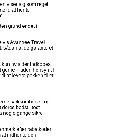
den viser sig som regel
telig at hente
d.
den grund er det i
lvis Avantree Travel
t, sådan at de garanteret
t kun hvis der indkøbes
t gerne – uden hensyn til
il at levere pakken til et
nternet virksomheder, og
 deres bedst i test
da nogle gange sikre
anmark efter rabatkoder
m at indhente den