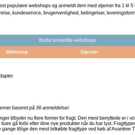
t populære webshops og anmeldt dem med stjerner fra 1 til 5 ud
rrelse, kundeservice, brugervenlighed, betingelser, leveringsfor
Bedst anmeldte webshops
Webshop
Stjerner
dapter
jerner baseret på
36
anmeldelser
nger tilbyder nu flere former for fragt. Den mest benyttede er i v
are gå forbi efter dine nye produkter når du har lyst. Fragttyp
ange tillige den mest letkøbte fragttype ved køb af Avantree T