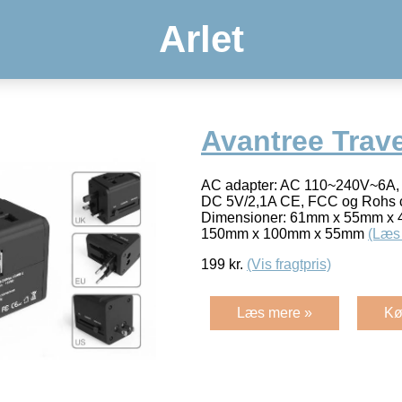
Arlet
Avantree Trav
AC adapter: AC 110~240V~6A, 
DC 5V/2,1A CE, FCC og Rohs ce
Dimensioner: 61mm x 55mm x 
150mm x 100mm x 55mm
(Læs
199
kr.
(Vis fragtpris)
Læs mere »
Kø