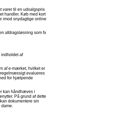
t varer til en udsalgspris
net handler. Køb med kort
e imod snydagtige online
 en afdragsløsning som fx
 indholdet af
 af e-mærket, hvilket er
en regelmæssigt evalueres
hed for hjælpende
er kan håndhæves i
nytter. På grund af dette
et kan dokumentere sin
er dame.