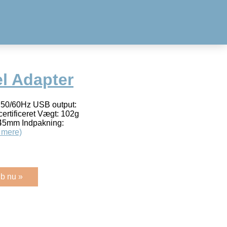
el Adapter
50/60Hz USB output:
rtificeret Vægt: 102g
45mm Indpakning:
 mere)
b nu »