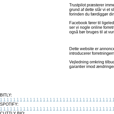
Trustpilot præsterer imme
grund af dette slår vi et
forinden du færdiggør di
Facebook fører til ligele
ser vi nogle online forr
også bør bruges til at vu
Dette website er annoncef
introducerer forretninger
Vejledning omkring tilbud 
garantier imod ændringer 
BITLY:
1
1
1
1
1
1
1
1
1
1
1
1
1
1
1
1
1
1
1
1
1
1
1
1
1
1
1
1
1
1
1
1
1
1
SPOTIFY:
1
1
1
1
1
1
1
1
1
1
1
1
1
1
1
1
1
1
1
1
1
1
1
1
1
1
1
1
1
1
1
1
1
1
CUTTLY BIO: