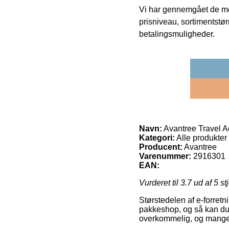
Vi har gennemgået de mes
prisniveau, sortimentstø
betalingsmuligheder.
Navn:
Avantree Travel A
Kategori:
Alle produkter
Producent:
Avantree
Varenummer:
2916301
EAN:
Vurderet til
3.7
ud af 5 st
Størstedelen af e-forretni
pakkeshop, og så kan du b
overkommelig, og mange g