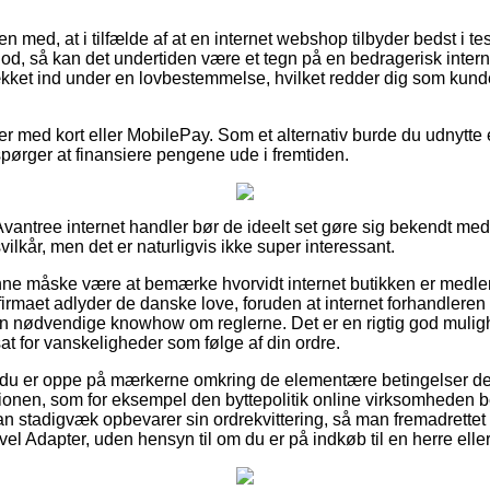
 med, at i tilfælde af at en internet webshop tilbyder bedst i tes
god, så kan det undertiden være et tegn på en bedragerisk inter
kket ind under en lovbestemmelse, hvilket redder dig som kund
ler med kort eller MobilePay. Som et alternativ burde du udnytte
rspørger at finansiere pengene ude i fremtiden.
 Avantree internet handler bør de ideelt set gøre sig bekendt med
vilkår, men det er naturligvis ikke super interessant.
e måske være at bemærke hvorvidt internet butikken er medlem
 firmaet adlyder de danske love, foruden at internet forhandler
en nødvendige knowhow om reglerne. Det er en rigtig god mulig
sat for vanskeligheder som følge af din ordre.
t du er oppe på mærkerne omkring de elementære betingelser d
ionen, som for eksempel den byttepolitik online virksomheden be
 man stadigvæk opbevarer sin ordrekvittering, så man fremadrett
avel Adapter, uden hensyn til om du er på indkøb til en herre ell