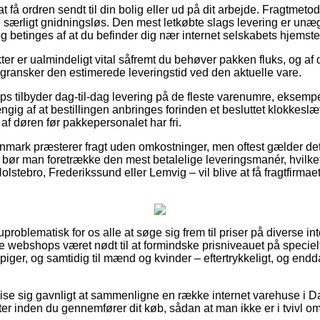
 få ordren sendt til din bolig eller ud på dit arbejde. Fragtmeto
ge særligt gnidningsløs. Den mest letkøbte slags levering er unæg
g betinges af at du befinder dig nær internet selskabets hjemste
ter er ualmindeligt vital såfremt du behøver pakken fluks, og af 
gransker den estimerede leveringstid ved den aktuelle vare.
 tilbyder dag-til-dag levering på de fleste varenumre, eksempe
gig af at bestillingen anbringes forinden et besluttet klokkeslæ
 af døren før pakkepersonalet har fri.
anmark præsterer fragt uden omkostninger, men oftest gælder de
rs bør man foretrække den mest betalelige leveringsmanér, hvilke
stebro, Frederikssund eller Lemvig – vil blive at få fragtfirmaet t
problematisk for os alle at søge sig frem til priser på diverse i
e webshops været nødt til at formindske prisniveauet på specielt
 piger, og samtidig til mænd og kvinder – eftertrykkeligt, og end
se sig gavnligt at sammenligne en række internet varehuse i D
er inden du gennemfører dit køb, sådan at man ikke er i tvivl o