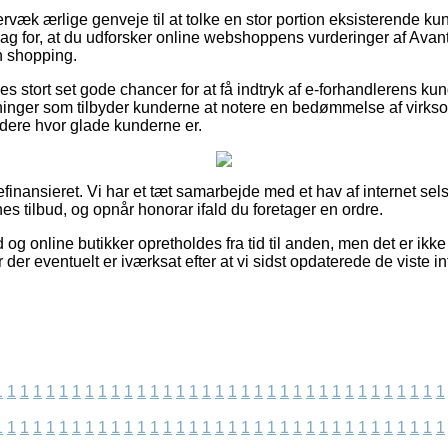
rvæk ærlige genveje til at tolke en stor portion eksisterende ku
 slag for, at du udforsker online webshoppens vurderinger af Ava
n shopping.
des stort set gode chancer for at få indtryk af e-forhandlerens k
etninger som tilbyder kunderne at notere en bedømmelse af virks
rdere hvor glade kunderne er.
inansieret. Vi har et tæt samarbejde med et hav af internet sel
nes tilbud, og opnår honorar ifald du foretager en ordre.
og online butikker opretholdes fra tid til anden, men det er ikke 
der eventuelt er iværksat efter at vi sidst opdaterede de viste in
1
1
1
1
1
1
1
1
1
1
1
1
1
1
1
1
1
1
1
1
1
1
1
1
1
1
1
1
1
1
1
1
1
1
1
1
1
1
1
1
1
1
1
1
1
1
1
1
1
1
1
1
1
1
1
1
1
1
1
1
1
1
1
1
1
1
1
1
1
1