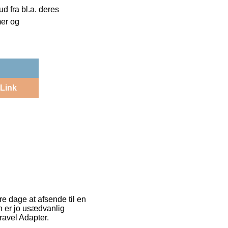
 fra bl.a. deres
mer og
Link
ore dage at afsende til en
en er jo usædvanlig
ravel Adapter.